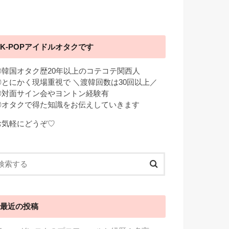
K-POPアイドルオタクです
◎韓国オタク歴20年以上のコテコテ関西人
◎とにかく現場重視で ＼渡韓回数は30回以上／
◎対面サイン会やヨントン経験有
◎オタクで得た知識をお伝えしていきます
お気軽にどうぞ♡
最近の投稿