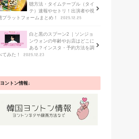
聴方法・タイムテーブル（タイ
テ）速報やセトリ！出演者や視
聴プラットフォームまとめ！
2025.12.25
白と黒のスプーン2 ｜ソンジョ
ンウォンの年齢やお店はどこに
ある？インスタ・予約方法を調
べてみた！
2025.12.23
ヨントン情報↓