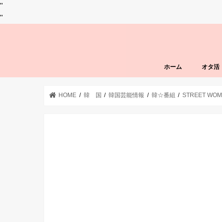
"
"
ホーム
オタ活
HOME
韓 国
韓国芸能情報
韓☆番組
STREET WOM