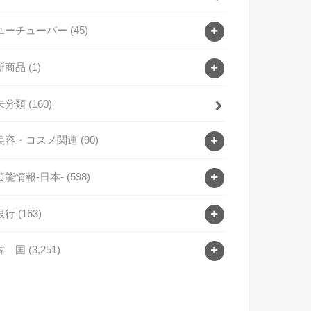
ユーチューバー
(45)
新商品
(1)
未分類
(160)
美容・コスメ関連
(90)
芸能情報-日本-
(598)
銀行
(163)
韓 国
(3,251)