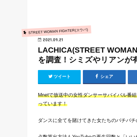
STREET WOMAN FIGHTER(スウパ)
2021.09.21
LACHICA(STREET WO
を調査！シミズやリアンが
ツイート
シェア
Mnetで放送中の女性ダンサーサバイバル番組「S
っています！
ダンスに全てを賭けてきた女たちのバチバチ
点数算出方法もYouTubeの再生回数と「