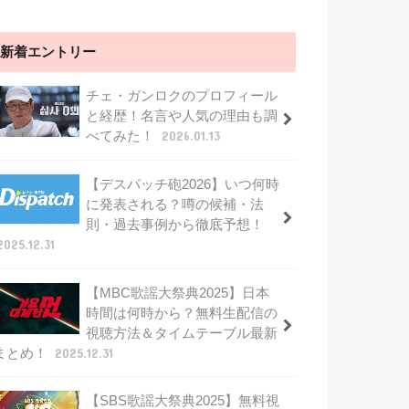
新着エントリー
チェ・ガンロクのプロフィール
と経歴！名言や人気の理由も調
べてみた！
2026.01.13
【デスパッチ砲2026】いつ何時
に発表される？噂の候補・法
則・過去事例から徹底予想！
2025.12.31
【MBC歌謡大祭典2025】日本
時間は何時から？無料生配信の
視聴方法＆タイムテーブル最新
まとめ！
2025.12.31
【SBS歌謡大祭典2025】無料視