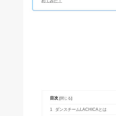
めてみた！
目次
[
閉じる
]
1
ダンスチームLACHICAとは