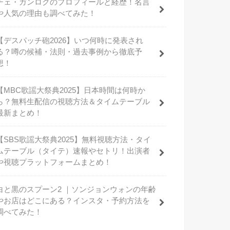
チェ・ガンロクのプロフィールと経歴！名言
や人気の理由も調べてみた！
【デスパッチ砲2026】いつ何時に発表され
る？噂の候補・法則・過去事例から徹底予
想！
【MBC歌謡大祭典2025】日本時間は何時か
ら？無料生配信の視聴方法＆タイムテーブル
最新まとめ！
【SBS歌謡大祭典2025】無料視聴方法・タイ
ムテーブル（タイテ）速報やセトリ！出演者
や視聴プラットフォームまとめ！
白と黒のスプーン2 ｜ソンジョンウォンの年齢
やお店はどこにある？インスタ・予約方法を
調べてみた！