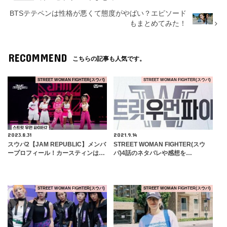
BTSテテペンは性格が悪くて態度がやばい？エピソード
もまとめてみた！
RECOMMEND
こちらの記事も人気です。
STREET WOMAN FIGHTER(スウパ)
STREET WOMAN FIGHTER(スウパ)
2023.8.31
2021.9.14
スウパ2【JAM REPUBLIC】メンバ
STREET WOMAN FIGHTER(スウ
ープロフィール！カースティンは…
パ)4話のネタバレや感想を…
STREET WOMAN FIGHTER(スウパ)
STREET WOMAN FIGHTER(スウパ)