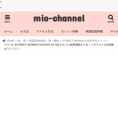
"
"
mio-channel
menu
search
ホーム
オタ活
アクセス方法
ヨントン情報
韓国芸能情報
サイ
HOME
韓 国
韓国芸能情報
韓☆番組
STREET WOMAN FIGHTER(スウパ)
スウパ2【STREET WOMAN FIGHTER 2】5話ネタバレ結果感想まとめ！メガクルー1位候補
はワンミリ？