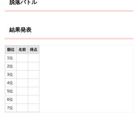
脱落バトル
結果発表
順位
名前
得点
1位
2位
3位
4位
5位
6位
7位