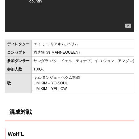
ディレクター
エイミー, リアキム, ハリム
コンセプト
構造物 (vs MANNEQUEEN)
参加ダンサー
サンダラ·パク、イェル、ティナブ、イ·ユジョン、アマゾン(ノ
参加人数
100人
キム·ヨンジェ – ヘグム散調
歌
LIM KIM – YO-SOUL
LIM KIM – YELLOW
混成対戦
Wolf’L