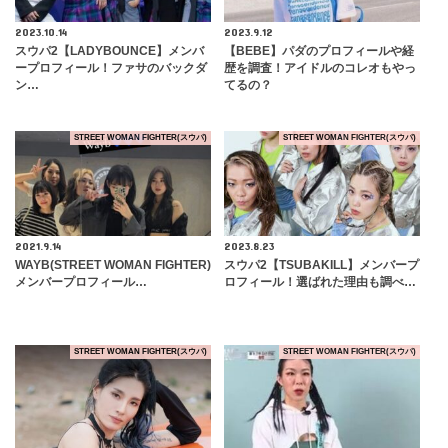
2023.10.14
2023.9.12
スウパ2【LADYBOUNCE】メンバ
【BEBE】パダのプロフィールや経
ープロフィール！ファサのバックダ
歴を調査！アイドルのコレオもやっ
ン…
てるの？
STREET WOMAN FIGHTER(スウパ)
STREET WOMAN FIGHTER(スウパ)
2021.9.14
2023.8.23
WAYB(STREET WOMAN FIGHTER)
スウパ2【TSUBA​KILL】メンバープ
メンバープロフィール…
ロフィール！選ばれた理由も調べ…
STREET WOMAN FIGHTER(スウパ)
STREET WOMAN FIGHTER(スウパ)