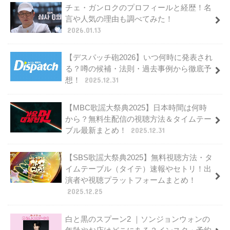
チェ・ガンロクのプロフィールと経歴！名
言や人気の理由も調べてみた！
2026.01.13
【デスパッチ砲2026】いつ何時に発表され
る？噂の候補・法則・過去事例から徹底予
想！
2025.12.31
【MBC歌謡大祭典2025】日本時間は何時
から？無料生配信の視聴方法＆タイムテー
ブル最新まとめ！
2025.12.31
【SBS歌謡大祭典2025】無料視聴方法・タ
イムテーブル（タイテ）速報やセトリ！出
演者や視聴プラットフォームまとめ！
2025.12.25
白と黒のスプーン2 ｜ソンジョンウォンの