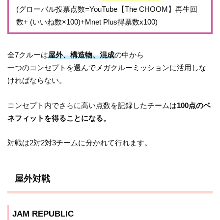
(グローバル投票点数=YouTube【The CHOOM】再生回
数+ (いいね数×100)+Mnet Plus得票数x100)
全7クルーは
屋外、構造物、混成
の中から
一つのコンセプトを選んでメガクルーミッションに活用しな
ければならない。
コンセプト内でさらに高い点数を記録したチームは
100点のベ
ネフィットを得ることになる。
対戦は2対2対3チームに分かれて行れます。
屋外対戦
JAM REPUBLIC