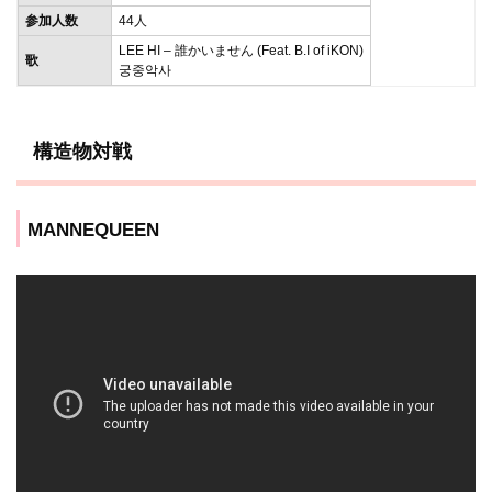
参加人数
44人
LEE HI – 誰かいません (Feat. B.I of iKON)
歌
궁중악사
構造物対戦
MANNEQUEEN