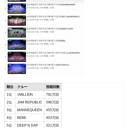
順位
クルー
視聴回数
1位
1MILLION
791万回
2位
JAM REPUBLIC
596万回
3位
MANNEQUEEN
455万回
4位
BEBE
403万回
5位
DEEP N DAP
321万回