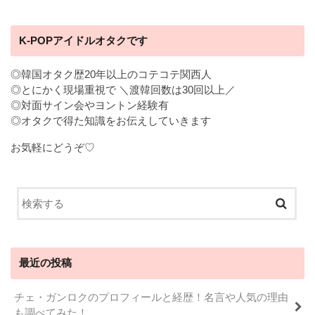
K-POPアイドルオタクです
◎韓国オタク歴20年以上のコテコテ関西人
◎とにかく現場重視で ＼渡韓回数は30回以上／
◎対面サイン会やヨントン経験有
◎オタクで得た知識をお伝えしていきます
お気軽にどうぞ♡
最近の投稿
チェ・ガンロクのプロフィールと経歴！名言や人気の理由
も調べてみた！