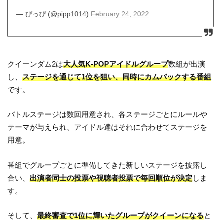
— ぴっぴ (@pipp1014)
February 24, 2022
クイーンダム2は
大人気K-POPアイドルグループ
数組が出演
し、
ステージを通じて1位を狙い、同時にカムバックする番組
です。
バトルステージは数回用意され、各ステージごとにルールや
テーマが与えられ、アイドル達はそれに合わせてステージを
用意。
番組でグループごとに準備してきた新しいステージを披露し
合い、
出演者同士の投票や視聴者投票で毎回順位が決定
しま
す。
そして、
最終審査で1位に輝いたグループがクイーンになる
と