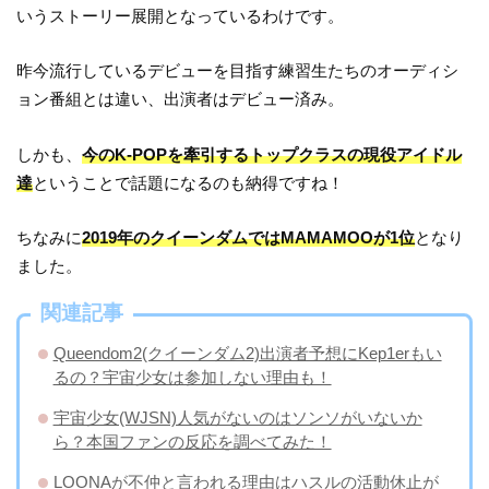
いうストーリー展開となっているわけです。
昨今流行しているデビューを目指す練習生たちのオーディシ
ョン番組とは違い、出演者はデビュー済み。
しかも、
今のK-POPを牽引するトップクラスの現役アイドル
達
ということで話題になるのも納得ですね！
ちなみに
2019年のクイーンダムではMAMAMOOが1位
となり
ました。
関連記事
Queendom2(クイーンダム2)出演者予想にKep1erもい
るの？宇宙少女は参加しない理由も！
宇宙少女(WJSN)人気がないのはソンソがいないか
ら？本国ファンの反応を調べてみた！
LOONAが不仲と言われる理由はハスルの活動休止が