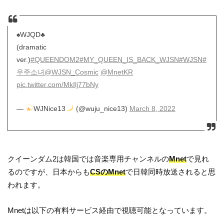
♠️WJQD♣️
(dramatic
ver.)
#QUEENDOM2
#MY_QUEEN_IS_BACK_WJSN
#WJSN
#
우주소녀
@WJSN_Cosmic
@MnetKR
pic.twitter.com/MkIlj77bNy
—
WJNice13
(@wuju_nice13)
March 8, 2022
クイーンダム2は韓国では音楽専用チャンネルの
Mnet
で見れ
るのですが、日本からも
CSのMnet
で日韓同時放送されると思
われます。
Mnetは以下の有料サービス経由で視聴可能となっています。