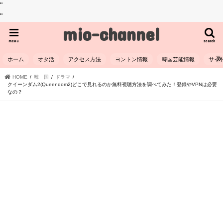
"
"
mio-channel
menu
search
ホーム
オタ活
アクセス方法
ヨントン情報
韓国芸能情報
サイ
HOME
韓 国
ドラマ
クイーンダム2(Queendom2)どこで見れるのか無料視聴方法を調べてみた！登録やVPNは必要
なの？