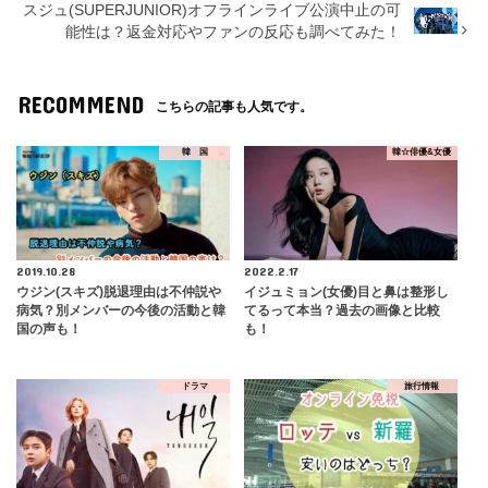
スジュ(SUPERJUNIOR)オフラインライブ公演中止の可
能性は？返金対応やファンの反応も調べてみた！
RECOMMEND
こちらの記事も人気です。
韓 国
韓☆俳優&女優
2019.10.28
2022.2.17
ウジン(スキズ)脱退理由は不仲説や
イジュミョン(女優)目と鼻は整形し
病気？別メンバーの今後の活動と韓
てるって本当？過去の画像と比較
国の声も！
も！
ドラマ
旅行情報