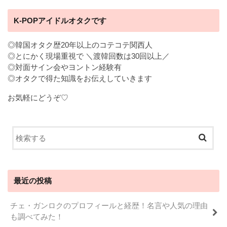
K-POPアイドルオタクです
◎韓国オタク歴20年以上のコテコテ関西人
◎とにかく現場重視で ＼渡韓回数は30回以上／
◎対面サイン会やヨントン経験有
◎オタクで得た知識をお伝えしていきます
お気軽にどうぞ♡
最近の投稿
チェ・ガンロクのプロフィールと経歴！名言や人気の理由
も調べてみた！