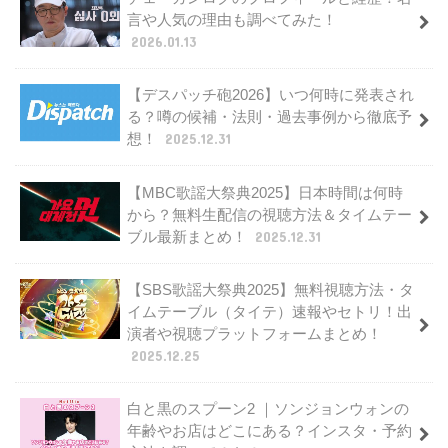
言や人気の理由も調べてみた！
2026.01.13
【デスパッチ砲2026】いつ何時に発表され
る？噂の候補・法則・過去事例から徹底予
想！
2025.12.31
【MBC歌謡大祭典2025】日本時間は何時
から？無料生配信の視聴方法＆タイムテー
ブル最新まとめ！
2025.12.31
【SBS歌謡大祭典2025】無料視聴方法・タ
イムテーブル（タイテ）速報やセトリ！出
演者や視聴プラットフォームまとめ！
2025.12.25
白と黒のスプーン2 ｜ソンジョンウォンの
年齢やお店はどこにある？インスタ・予約