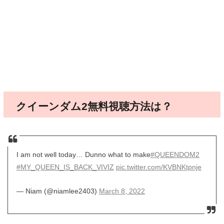
クイーンダム2無料視聴方法は？
I am not well today… Dunno what to make
#QUEENDOM2
#MY_QUEEN_IS_BACK_VIVIZ
pic.twitter.com/KVBNKtpnje
— Niam (@niamlee2403)
March 8, 2022