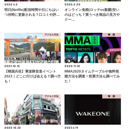
2022.4.2
2020.2.20
明日(Netflix)配信時間や日にちはい
オンライン免税(ロッテvs新羅)安い
つ何時に更新される？口コミや評…
のはどっち？買うべき商品の見方や
クー…
アクセス方法
韓 国
2023.10.12
2020.11.30
【韓国兵役】軍楽隊音楽イベント
MMA2020タイムテーブルや無料視
2023｜どこに行けば会える？調べ方
聴方法を調査！投票方法も調べてみ
も！
た！
アクセス方法
韓 国
2022.10.30
2023.4.19