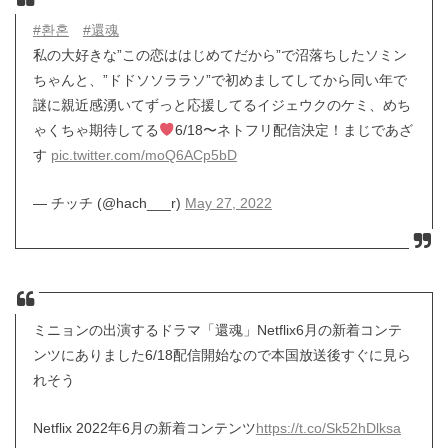
#환혼
#還魂
私の大好きな”この恋ははじめてだから”で沼落ちしたソミン
ちゃんと、”ドドソソララソ”で初めましてしてから同い年で
謎に親近感湧いてずっと応援してるイジェウクのケミ、めち
ゃくちゃ期待してる
‍6/18〜ネトフリ配信決定！まじであざ
す
pic.twitter.com/moQ6ACp5bD
— チッチ (@hach___r)
May 27, 2022
ミニョンの出演するドラマ「還魂」Netflix6月の新着コンテ
ンツにありました6/18配信開始なので本国放送後すぐに見ら
れそう
Netflix 2022年6月の新着コンテンツ
https://t.co/Sk52hDlksa