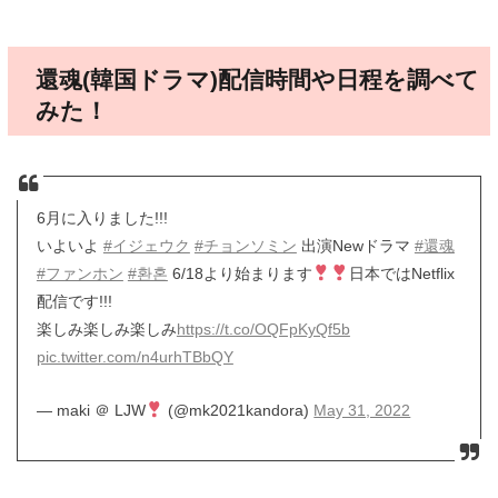
還魂(韓国ドラマ)配信時間や日程を調べて
みた！
6月に入りました!!!
いよいよ
#イジェウク
#チョンソミン
出演Newドラマ
#還魂
#ファンホン
#환혼
6/18より始まります
日本ではNetflix
配信です!!!
楽しみ楽しみ楽しみ
https://t.co/OQFpKyQf5b
pic.twitter.com/n4urhTBbQY
— maki ＠ LJW
(@mk2021kandora)
May 31, 2022