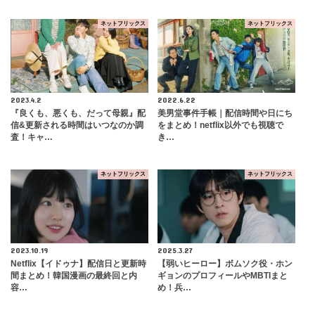
ネットフリックス
ネットフリックス
2023.4.2
2022.6.22
『良くも、悪くも、だって母親』配
美男堂事件手帳｜配信時間や日にち
信&更新される時間はいつなのか調
をまとめ！netflix以外でも視聴で
査！キャ…
き…
ネットフリックス
ネットフリックス
2023.10.19
2025.3.27
Netflix【イドゥナ】配信日と更新時
【弱いヒーロー】ボムソク役・ホン
間まとめ！韓国漫画の最終回と内
ギョンのプロフィールやMBTIまと
容…
め！兵…