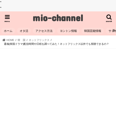
"
"
mio-channel
menu
search
ホーム
オタ活
アクセス方法
ヨントン情報
韓国芸能情報
サイ
HOME
韓 国
ネットフリックス
還魂(韓国ドラマ)配信時間や日程を調べてみた！ネットフリックス以外でも視聴できるの？