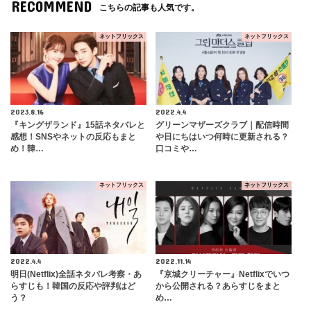
RECOMMEND
こちらの記事も人気です。
ネットフリックス
ネットフリックス
2023.8.16
2022.4.4
『キングザランド』15話ネタバレと
グリーンマザーズクラブ｜配信時間
感想！SNSやネットの反応もまと
や日にちはいつ何時に更新される？
め！韓…
口コミや…
ネットフリックス
ネットフリックス
2022.4.4
2022.11.14
明日(Netflix)全話ネタバレ考察・あ
『京城クリーチャー』Netflixでいつ
らすじも！韓国の反応や評判はど
から公開される？あらすじをまと
う？
め…