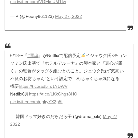
pic.twitter.com/VGEksUM1Iw
— ᵂ (@Peony861123)
May 27, 2022
6/18〜『
#還魂
』がNetflixで配信予定
イジェウク氏×チョン
ソミン氏出演で『ホテルデルーナ』の脚本家と『真心が届
く』の監督がタッグを組むとのこと。ジェウク氏は”気高い
不良のお坊ちゃん”という設定で…めちゃくちゃ気になる
概要
https://t.co/ad5To1YDWV
Netflix6月
https://t.co/LKkGhgs8HO
pic.twitter.com/ngkyYX2p5t
— 韓国ドラマ好きのだらだら子 (@drama_siki)
May 27,
2022