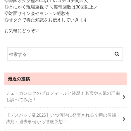
◎韓国オタク歴20年以上のコテコテ関西人
◎とにかく現場重視で ＼渡韓回数は30回以上／
◎対面サイン会やヨントン経験有
◎オタクで得た知識をお伝えしていきます
お気軽にどうぞ♡
最近の投稿
チェ・ガンロクのプロフィールと経歴！名言や人気の理由
も調べてみた！
【デスパッチ砲2026】いつ何時に発表される？噂の候補・
法則・過去事例から徹底予想！