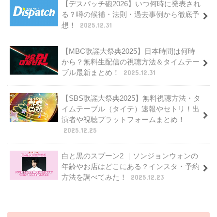
【デスパッチ砲2026】いつ何時に発表され
る？噂の候補・法則・過去事例から徹底予
想！
2025.12.31
【MBC歌謡大祭典2025】日本時間は何時
から？無料生配信の視聴方法＆タイムテー
ブル最新まとめ！
2025.12.31
【SBS歌謡大祭典2025】無料視聴方法・タ
イムテーブル（タイテ）速報やセトリ！出
演者や視聴プラットフォームまとめ！
2025.12.25
白と黒のスプーン2 ｜ソンジョンウォンの
年齢やお店はどこにある？インスタ・予約
方法を調べてみた！
2025.12.23