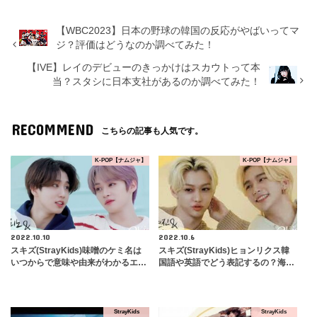
【WBC2023】日本の野球の韓国の反応がやばいってマ
ジ？評価はどうなのか調べてみた！
【IVE】レイのデビューのきっかけはスカウトって本
当？スタシに日本支社があるのか調べてみた！
RECOMMEND
こちらの記事も人気です。
K-POP【ナムジャ】
K-POP【ナムジャ】
2022.10.10
2022.10.6
スキズ(StrayKids)味噌のケミ名は
スキズ(StrayKids)ヒョンリクス韓
いつからで意味や由来がわかるエ…
国語や英語でどう表記するの？海…
StrayKids
StrayKids