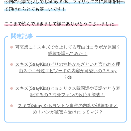
今回の記事で少しでもStray Kids、フィリックスに興味を持っ
て頂けたらとても嬉しいです！
ここまで読んで頂きまして誠にありがとうございました。
関連記事
可哀想に！スキズで炎上してる理由はコラボが原因？
経緯を調べてみた！
スキズ(StrayKids)ピリの性格があざといと言われる理
由３つ！号泣エピソードの内容が可愛いの？Stray
Kids
スキズ(StrayKids)ヒョンリクス韓国語や英語でどう表
記するの？海外ファンの反応を調査！
スキズ/Stray Kidsヨントン事件の内容や詳細をまと
め！ハンが被害を受けたってマジ？