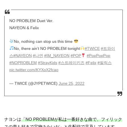
NO PROBLEM Duet Ver.
NAYEON & Felix
No, nothing can stop us this time
No, there ain’t NO PROBLEM tonight
#TWICE
#트와이
스
#NAYEON
#나연
#IM_NAYEON
#POP
#PopPopPop
#NOPROBLEM
#StrayKids
#스트레이키즈
#Felix
#필릭스
pic.twitter.com/KYXoX2fcao
— TWICE (@JYPETWICE)
June 25, 2022
ナヨンは
「NO PROBLEMが私は一番好きな曲で、フィリック
スの声も好きで宝物みたいだ」
と生配信で言及しています。