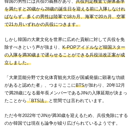
韓国の男性には兵役の義務があり、
兵役判定検査で身体基準
を満たすと20歳から28歳の誕生日を迎える前に入隊しなけれ
ばならず、多くの男性は陸軍で18カ月、海軍で20カ月、空軍
で21カ月いずれかの兵役につきます。
しかし韓国の大衆文化を世界に広めた貢献に対して兵役を免
除すべきという声が強まり、
K-POPアイドルなど韓国スター
の入隊を満30歳まで遅らせることができる兵役法改正案が成
立しました。
「大衆芸能分野で文化体育観光大臣が国威発揚に顕著な功績
があると認めた者」、つまりここに
BTS
が加わり、20年12月
で満28歳になる最年長メンバーであるJINの入隊延期が決まっ
たことから
「BTS法」
と世間では言われています。
ただ今年2022年でJINが満30歳を迎えるため、兵役免除にする
のか韓国では現在も論争が繰り広げられているようです。