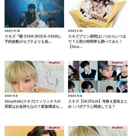
2023.11.10
2023.3.10
スキズ『樂-STAR (ROCK-STAR)』
スキズプリン期間はいつからいつま
予約枚数がセブチよりも低…
で？入荷の時間帯も調べてみた！
【Stra…
StrayKids
StrayKids
2021.9.2
2023.11.8
StrayKids(スキズ)フィリックスの
スキズ【SKZFILIX】考察＆意味まと
実家はお金持ちなの？家族構成も…
め！パボアラと関係してる？
StrayKids
StrayKids