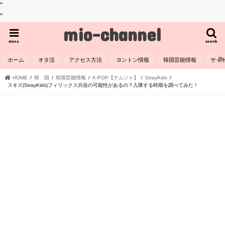
"
"
mio-channel
menu
search
ホーム
オタ活
アクセス方法
ヨントン情報
韓国芸能情報
サイ
HOME
韓 国
韓国芸能情報
K-POP【ナムジャ】
StrayKids
スキズ(StrayKids)フィリックス兵役の可能性があるの？入隊する時期を調べてみた！