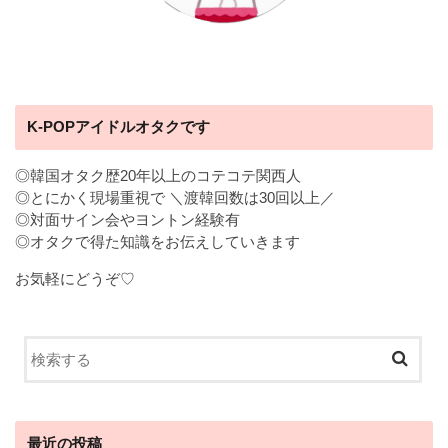
K-POPアイドルオタクです
◎韓国オタク歴20年以上のコテコテ関西人
◎とにかく現場重視で ＼渡韓回数は30回以上／
◎対面サイン会やヨントン経験有
◎オタクで得た知識をお伝えしていきます
お気軽にどうぞ♡
最近の投稿