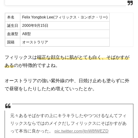
本名
Felix Yongbok Lee(フィリックス・ヨンボク・リー)
誕生日
2000年9月15日
血液型
AB型
国籍
オーストラリア
フィリックスは
端正な顔立ちに肌がとても白く、そばかすが
ある
のが特徴的ですよね。
オーストラリアの強い紫外線の中、日焼け止めも塗らずに外
で昼寝をしたりしたため増えていったとか。
元々あるそばかすの上にキラキラしたやつつけるなんてフィ
リックスならではのメイクだしフィリックスにそばかすがあ
って本当に良かった。
pic.twitter.com/jtnW8fWEZD