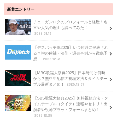
新着エントリー
チェ・ガンロクのプロフィールと経歴！名
言や人気の理由も調べてみた！
2026.01.13
【デスパッチ砲2026】いつ何時に発表され
る？噂の候補・法則・過去事例から徹底予
想！
2025.12.31
【MBC歌謡大祭典2025】日本時間は何時
から？無料生配信の視聴方法＆タイムテー
ブル最新まとめ！
2025.12.31
【SBS歌謡大祭典2025】無料視聴方法・タ
イムテーブル（タイテ）速報やセトリ！出
演者や視聴プラットフォームまとめ！
2025.12.25