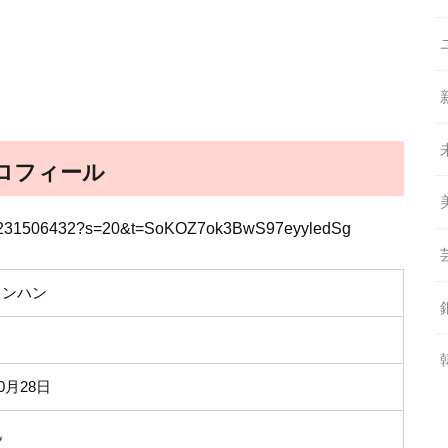
ロフィール
21003231506432?s=20&t=SoKOZ7ok3BwS97eyyledSg
スンハン
10月28日
兄