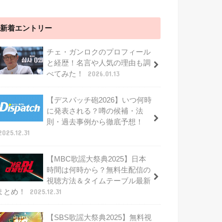
新着エントリー
チェ・ガンロクのプロフィール
と経歴！名言や人気の理由も調
べてみた！
2026.01.13
【デスパッチ砲2026】いつ何時
に発表される？噂の候補・法
則・過去事例から徹底予想！
2025.12.31
【MBC歌謡大祭典2025】日本
時間は何時から？無料生配信の
視聴方法＆タイムテーブル最新
まとめ！
2025.12.31
【SBS歌謡大祭典2025】無料視