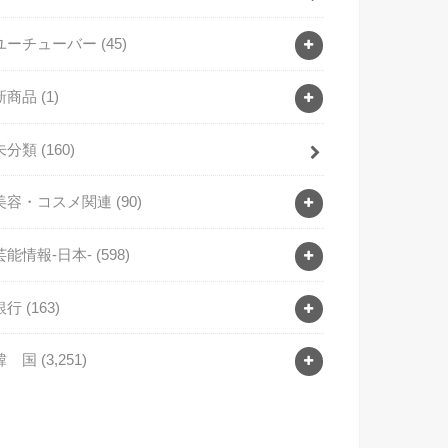
ユーチューバー
(45)
新商品
(1)
未分類
(160)
美容・コスメ関連
(90)
芸能情報-日本-
(598)
銀行
(163)
韓 国
(3,251)