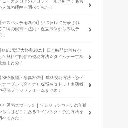
チェ・ガンロクのプロフィールと経歴！名言
や人気の理由も調べてみた！
【デスパッチ砲2026】いつ何時に発表され
る？噂の候補・法則・過去事例から徹底予
想！
【MBC歌謡大祭典2025】日本時間は何時か
ら？無料生配信の視聴方法＆タイムテーブル
最新まとめ！
【SBS歌謡大祭典2025】無料視聴方法・タイ
ムテーブル（タイテ）速報やセトリ！出演者
や視聴プラットフォームまとめ！
白と黒のスプーン2 ｜ソンジョンウォンの年齢
やお店はどこにある？インスタ・予約方法を
調べてみた！