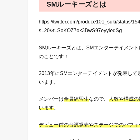
SMルーキーズとは
https://twitter.com/produce101_suki/status
s=20&t=SoKOZ7ok3BwS97eyyledSg
SMルーキーズとは、SMエンターテイメント
のことです！
2013年にSMエンターテイメントが発表し
います。
メンバーは
全員練習生
なので、
人数や構成の
います
。
デビュー前の音源発売やステージでのパフォ