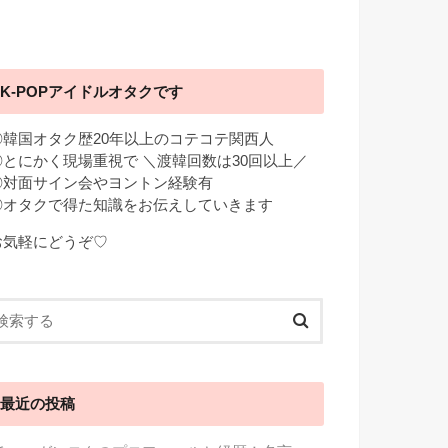
K-POPアイドルオタクです
◎韓国オタク歴20年以上のコテコテ関西人
◎とにかく現場重視で ＼渡韓回数は30回以上／
◎対面サイン会やヨントン経験有
◎オタクで得た知識をお伝えしていきます
お気軽にどうぞ♡
最近の投稿