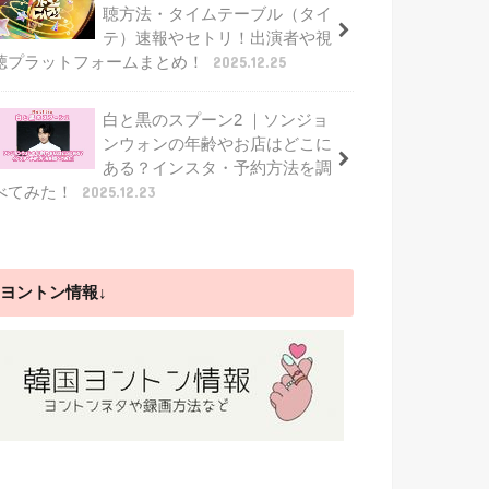
聴方法・タイムテーブル（タイ
テ）速報やセトリ！出演者や視
聴プラットフォームまとめ！
2025.12.25
白と黒のスプーン2 ｜ソンジョ
ンウォンの年齢やお店はどこに
ある？インスタ・予約方法を調
べてみた！
2025.12.23
ヨントン情報↓