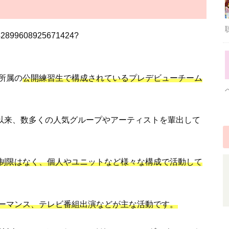
/1542899608925671424?
所属の
公開練習生で構成されているプレデビューチーム
て以来、数多くの人気グループやアーティストを輩出して
制限はなく、個人やユニットなど様々な構成で活動して
ーマンス、テレビ番組出演などが主な活動です。