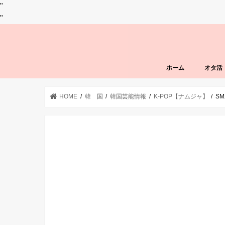
"
"
ホーム
オタ活
HOME
韓 国
韓国芸能情報
K-POP【ナムジャ】
S