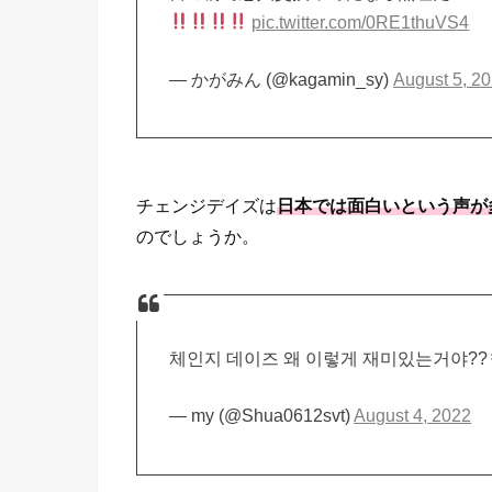
pic.twitter.com/0RE1thuVS4
— かがみん (@kagamin_sy)
August 5, 2
チェンジデイズは
日本では面白いという声が
のでしょうか。
체인지 데이즈 왜 이렇게 재미있는거야?
— my (@Shua0612svt)
August 4, 2022