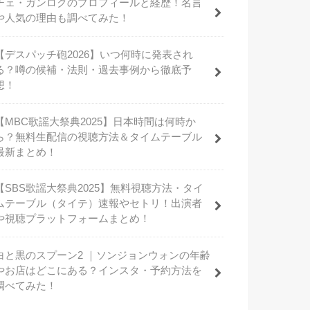
チェ・ガンロクのプロフィールと経歴！名言
や人気の理由も調べてみた！
【デスパッチ砲2026】いつ何時に発表され
る？噂の候補・法則・過去事例から徹底予
想！
【MBC歌謡大祭典2025】日本時間は何時か
ら？無料生配信の視聴方法＆タイムテーブル
最新まとめ！
【SBS歌謡大祭典2025】無料視聴方法・タイ
ムテーブル（タイテ）速報やセトリ！出演者
や視聴プラットフォームまとめ！
白と黒のスプーン2 ｜ソンジョンウォンの年齢
やお店はどこにある？インスタ・予約方法を
調べてみた！