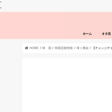
"
"
ホーム
オタ活
HOME
韓 国
韓国芸能情報
韓☆番組
【チェンジデ