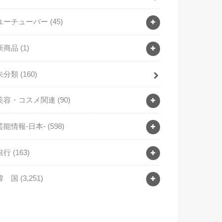
ユーチューバー
(45)
新商品
(1)
未分類
(160)
美容・コスメ関連
(90)
芸能情報-日本-
(598)
銀行
(163)
韓 国
(3,251)