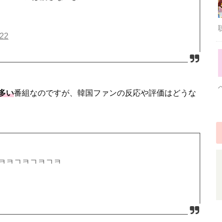
022
多い
番組なのですが、韓国ファンの反応や評価はどうな
?ㅋㅋㄱㅋㄱㅋㄱㅋ