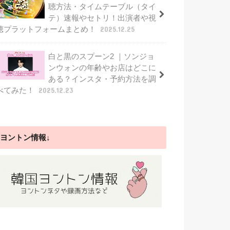
聴方法・タイムテーブル（タイ
テ）速報やセトリ！出演者や視
聴プラットフォームまとめ！
2025.12.25
白と黒のスプーン2 ｜ソンジョ
ンウォンの年齢やお店はどこに
ある？インスタ・予約方法を調
べてみた！
2025.12.23
ヨントン情報↓