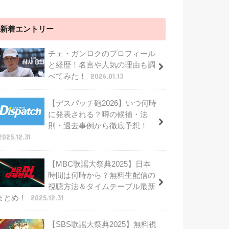
新着エントリー
チェ・ガンロクのプロフィール
と経歴！名言や人気の理由も調
べてみた！
2026.01.13
【デスパッチ砲2026】いつ何時
に発表される？噂の候補・法
則・過去事例から徹底予想！
2025.12.31
【MBC歌謡大祭典2025】日本
時間は何時から？無料生配信の
視聴方法＆タイムテーブル最新
まとめ！
2025.12.31
【SBS歌謡大祭典2025】無料視