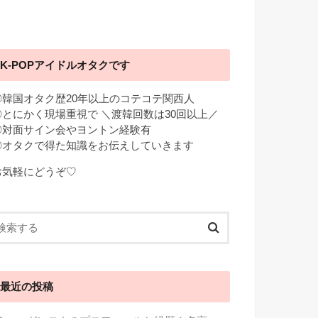
K-POPアイドルオタクです
◎韓国オタク歴20年以上のコテコテ関西人
◎とにかく現場重視で ＼渡韓回数は30回以上／
◎対面サイン会やヨントン経験有
◎オタクで得た知識をお伝えしていきます
お気軽にどうぞ♡
最近の投稿