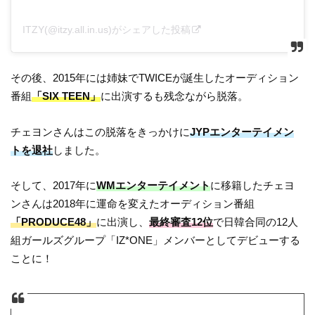
ITZY(@itzy.all.in.us)がシェアした投稿
その後、2015年には姉妹でTWICEが誕生したオーディション
番組
「SIX TEEN」
に出演するも残念ながら脱落。
チェヨンさんはこの脱落をきっかけに
JYPエンターテイメン
トを退社
しました。
そして、2017年に
WMエンターテイメント
に移籍したチェヨ
ンさんは2018年に運命を変えたオーディション番組
「PRODUCE48」
に出演し、
最終審査12位
で日韓合同の12人
組ガールズグループ「IZ*ONE」メンバーとしてデビューする
ことに！