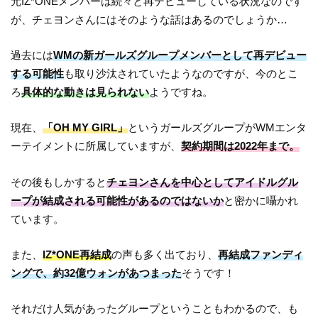
元IZ*ONEメンバーは続々と再デビューしている状況なのです
が、チェヨンさんにはそのような話はあるのでしょうか…
過去には
WMの新ガールズグループメンバーとして再デビュー
する可能性
も取り沙汰されていたようなのですが、今のとこ
ろ
具体的な動きは見られない
ようですね。
現在、
「OH MY GIRL」
というガールズグループがWMエンタ
ーテイメントに所属していますが、
契約期間は2022年まで。
その後もしかすると
チェヨンさんを中心としてアイドルグル
ープが結成される可能性があるのではないか
と密かに囁かれ
ています。
また、
IZ*ONE再結成
の声も多く出ており、
再結成ファンディ
ングで、約32億ウォンがあつまった
そうです！
それだけ人気があったグループということもわかるので、も