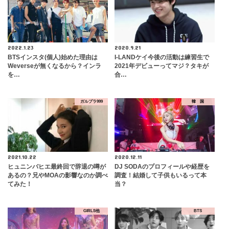
2022.1.23
2020.9.21
BTSインスタ(個人)始めた理由は
I-LANDケイ今後の活動は練習生で
Weverseが無くなるから？インラ
2021年デビューってマジ？タキが
を…
合…
ガルプラ999
韓 国
2021.10.22
2020.12.11
ヒュニンバヒエ最終回で辞退の噂が
DJ SODAのプロフィールや経歴を
あるの？兄やMOAの影響なのか調べ
調査！結婚して子供もいるって本
てみた！
当？
GIRLS他
BTS