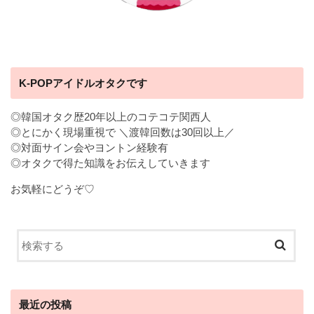
K-POPアイドルオタクです
◎韓国オタク歴20年以上のコテコテ関西人
◎とにかく現場重視で ＼渡韓回数は30回以上／
◎対面サイン会やヨントン経験有
◎オタクで得た知識をお伝えしていきます
お気軽にどうぞ♡
最近の投稿