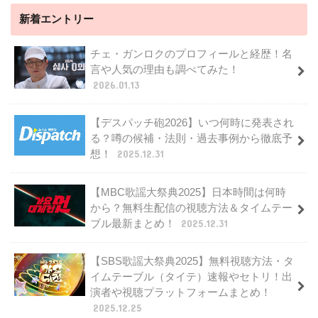
新着エントリー
チェ・ガンロクのプロフィールと経歴！名
言や人気の理由も調べてみた！
2026.01.13
【デスパッチ砲2026】いつ何時に発表され
る？噂の候補・法則・過去事例から徹底予
想！
2025.12.31
【MBC歌謡大祭典2025】日本時間は何時
から？無料生配信の視聴方法＆タイムテー
ブル最新まとめ！
2025.12.31
【SBS歌謡大祭典2025】無料視聴方法・タ
イムテーブル（タイテ）速報やセトリ！出
演者や視聴プラットフォームまとめ！
2025.12.25