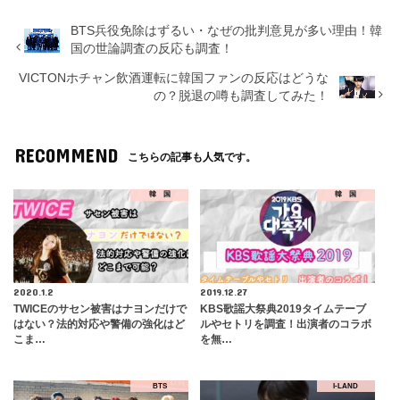
BTS兵役免除はずるい・なぜの批判意見が多い理由！韓
国の世論調査の反応も調査！
VICTONホチャン飲酒運転に韓国ファンの反応はどうな
の？脱退の噂も調査してみた！
RECOMMEND
こちらの記事も人気です。
韓 国
韓 国
2020.1.2
2019.12.27
TWICEのサセン被害はナヨンだけで
KBS歌謡大祭典2019タイムテーブ
はない？法的対応や警備の強化はど
ルやセトリを調査！出演者のコラボ
こま…
を無…
BTS
I-LAND