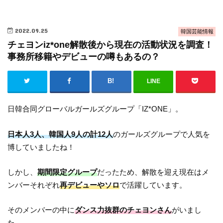
2022.09.25
韓国芸能情報
チェヨンiz*one解散後から現在の活動状況を調査！
事務所移籍やデビューの噂もあるの？
LINE
日韓合同グローバルガールズグループ「IZ*ONE」。
日本人3人、韓国人9人の計12人
のガールズグループで人気を
博していましたね！
しかし、
期間限定グループ
だったため、解散を迎え現在はメ
ンバーそれぞれ
再デビューやソロ
で活躍しています。
そのメンバーの中に
ダンス力抜群のチェヨンさん
がいまし
た。