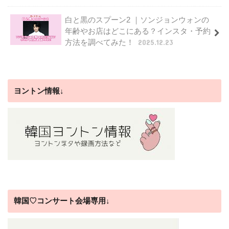
白と黒のスプーン2 ｜ソンジョンウォンの
年齢やお店はどこにある？インスタ・予約
方法を調べてみた！
2025.12.23
ヨントン情報↓
韓国♡コンサート会場専用↓