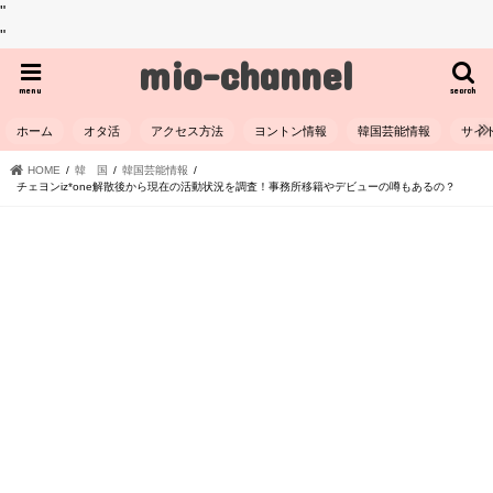
"
"
mio-channel
menu
search
ホーム
オタ活
アクセス方法
ヨントン情報
韓国芸能情報
サイ
HOME
韓 国
韓国芸能情報
チェヨンiz*one解散後から現在の活動状況を調査！事務所移籍やデビューの噂もあるの？