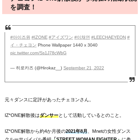
を調査！
#아이즈원
#IZONE
#アイズワン
#이채연
#LEECHAEYEON
#
イ・チェヨン
Phone Wallpaper 1440 x 3040
pic.twitter.com/Ss1J78cWbG
— 히로카즈 (@Hirokaz__)
September 21, 2022
元々ダンスに定評があったチェヨンさん。
IZ*ONE解散後は
ダンサー
として活動しているとのこと。
IZ*ONE解散から約4か月後の
2021年8月
、Mnetの女性ダンス
クルーサバイバル番組
「STREET WOMAN FIGHTER」
に参