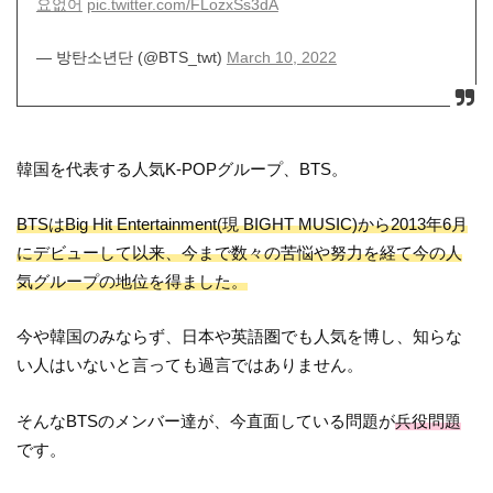
요없어
pic.twitter.com/FLozxSs3dA
— 방탄소년단 (@BTS_twt)
March 10, 2022
韓国を代表する人気K-POPグループ、BTS。
BTSはBig Hit Entertainment(現 BIGHT MUSIC)から2013年6月
にデビューして以来、今まで数々の苦悩や努力を経て今の人
気グループの地位を得ました。
今や韓国のみならず、日本や英語圏でも人気を博し、知らな
い人はいないと言っても過言ではありません。
そんなBTSのメンバー達が、今直面している問題が
兵役問題
です。