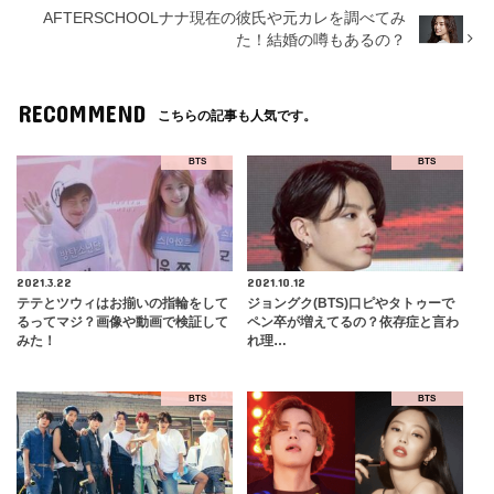
AFTERSCHOOLナナ現在の彼氏や元カレを調べてみ
た！結婚の噂もあるの？
RECOMMEND
こちらの記事も人気です。
BTS
BTS
2021.3.22
2021.10.12
テテとツウィはお揃いの指輪をして
ジョングク(BTS)口ピやタトゥーで
るってマジ？画像や動画で検証して
ペン卒が増えてるの？依存症と言わ
みた！
れ理…
BTS
BTS