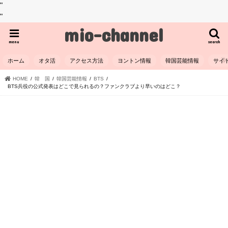
"
"
mio-channel
menu
search
ホーム
オタ活
アクセス方法
ヨントン情報
韓国芸能情報
サイ
HOME
韓 国
韓国芸能情報
BTS
BTS兵役の公式発表はどこで見られるの？ファンクラブより早いのはどこ？