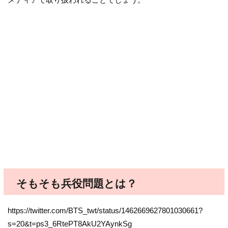
そもそも兵役問題とは？
https://twitter.com/BTS_twt/status/1462669627801030661?
s=20&t=ps3_6RtePT8AkU2YAynkSg