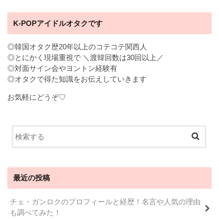
K-POPアイドルオタクです
◎韓国オタク歴20年以上のコテコテ関西人
◎とにかく現場重視で ＼渡韓回数は30回以上／
◎対面サイン会やヨントン経験有
◎オタクで得た知識をお伝えしていきます
お気軽にどうぞ♡
最近の投稿
チェ・ガンロクのプロフィールと経歴！名言や人気の理由
も調べてみた！