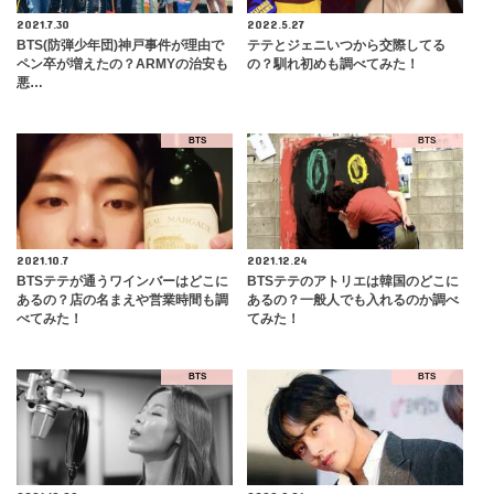
2021.7.30
2022.5.27
BTS(防弾少年団)神戸事件が理由で
テテとジェニいつから交際してる
ペン卒が増えたの？ARMYの治安も
の？馴れ初めも調べてみた！
悪…
BTS
BTS
2021.10.7
2021.12.24
BTSテテが通うワインバーはどこに
BTSテテのアトリエは韓国のどこに
あるの？店の名まえや営業時間も調
あるの？一般人でも入れるのか調べ
べてみた！
てみた！
BTS
BTS