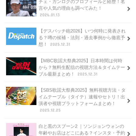
チェ・ガンロクのプロフィールと経歴！名
言や人気の理由も調べてみた！
2026.01.13
【デスパッチ砲2026】いつ何時に発表され
る？噂の候補・法則・過去事例から徹底予
想！
2025.12.31
【MBC歌謡大祭典2025】日本時間は何時
から？無料生配信の視聴方法＆タイムテー
ブル最新まとめ！
2025.12.31
【SBS歌謡大祭典2025】無料視聴方法・タ
イムテーブル（タイテ）速報やセトリ！出
演者や視聴プラットフォームまとめ！
2025.12.25
白と黒のスプーン2 ｜ソンジョンウォンの
年齢やお店はどこにある？インスタ・予約