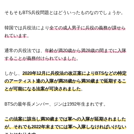
そもそもBTS兵役問題とはどういったものなのでしょうか。
韓国では兵役法により
全ての成人男子に兵役の義務が課せら
れています
。
通常の兵役法では、
年齢が満20歳から満28歳の間までに入隊
することが義務付けられていました
。
しかし、
2020年12月に兵役法の改正案によりBTSなどの特定
のアーティスト達の入隊が満28歳から満30歳まで延期するこ
とが可能になる法案が可決されました
。
BTSの最年長メンバー、ジンは1992年生まれです。
この法案に該当し満30歳までは軍への入隊が延期されました
が、それでも2022年末までには軍へ入隊しなければいけない