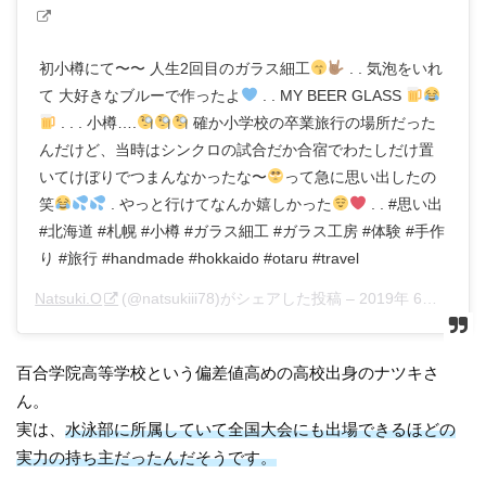
初小樽にて〜〜 人生2回目のガラス細工
. . 気泡をいれ
て 大好きなブルーで作ったよ
. . MY BEER GLASS
. . . 小樽….
確か小学校の卒業旅行の場所だった
んだけど、当時はシンクロの試合だか合宿でわたしだけ置
いてけぼりでつまんなかったな〜
って急に思い出したの
笑
. やっと行けてなんか嬉しかった
. . #思い出
#北海道 #札幌 #小樽 #ガラス細工 #ガラス工房 #体験 #手作
り #旅行 #handmade #hokkaido #otaru #travel
Natsuki.O
(@natsukiii78)がシェアした投稿 –
2019年 6月月4日午後7時02分PDT
百合学院高等学校という偏差値高めの高校出身のナツキさ
ん。
実は、
水泳部に所属していて全国大会にも出場できるほどの
実力の持ち主だったんだそうです。