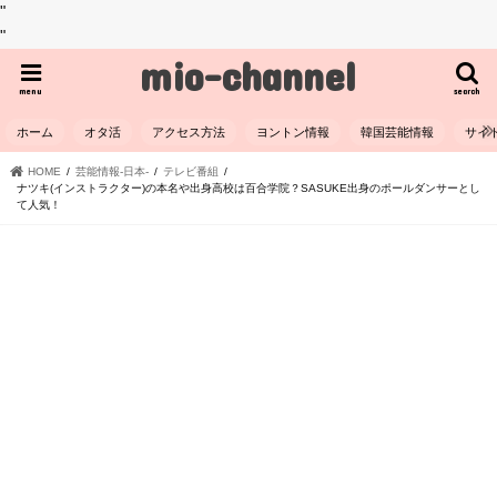
"
"
mio-channel
menu
search
ホーム
オタ活
アクセス方法
ヨントン情報
韓国芸能情報
サイ
HOME
芸能情報-日本-
テレビ番組
ナツキ(インストラクター)の本名や出身高校は百合学院？SASUKE出身のポールダンサーとし
て人気！