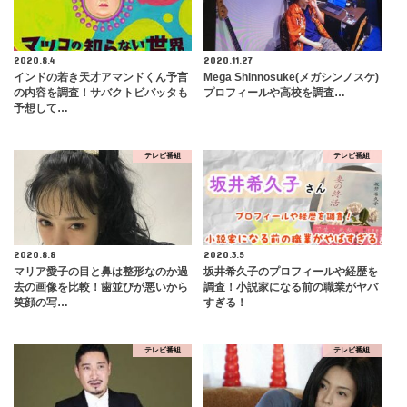
2020.8.4
2020.11.27
インドの若き天才アマンドくん予言
Mega Shinnosuke(メガシンノスケ)
の内容を調査！サバクトビバッタも
プロフィールや高校を調査…
予想して…
テレビ番組
テレビ番組
2020.8.8
2020.3.5
マリア愛子の目と鼻は整形なのか過
坂井希久子のプロフィールや経歴を
去の画像を比較！歯並びが悪いから
調査！小説家になる前の職業がヤバ
笑顔の写…
すぎる！
テレビ番組
テレビ番組