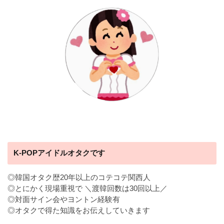
K-POPアイドルオタクです
◎韓国オタク歴20年以上のコテコテ関西人
◎とにかく現場重視で ＼渡韓回数は30回以上／
◎対面サイン会やヨントン経験有
◎オタクで得た知識をお伝えしていきます