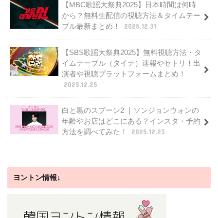
【MBC歌謡大祭典2025】日本時間は何時
から？無料生配信の視聴方法＆タイムテー
ブル最新まとめ！
2025.12.31
【SBS歌謡大祭典2025】無料視聴方法・タ
イムテーブル（タイテ）速報やセトリ！出
演者や視聴プラットフォームまとめ！
2025.12.25
白と黒のスプーン2 ｜ソンジョンウォンの
年齢やお店はどこにある？インスタ・予約
方法を調べてみた！
2025.12.23
ヨントン情報↓