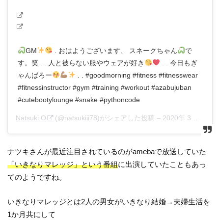
GM
. おはようございます、 スネークちゃん
で
す。笑 . . 人と被らない服やウェアが好き
. . 今日もぎ
ゃんばろー
. . #goodmorning #fitness #fitnesswear
#fitnessinstructor #gym #training #workout #azabujuban
#cutebootylounge #snake #pythoncode
Natsuki.O
(@natsukiii78)がシェアした投稿 –
2020年 3月月8日午後3時22分PDT
ナツキさんが最近注目されているのがamebaで放送していた
「いきなりマレッジ」という番組
に出演していたこともあっ
てのようですね。
いきなりマレッジとは2人の男女がいきなり結婚→夫婦生活を
1か月共にして