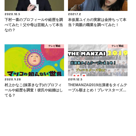
2020.10.5
2021.7.2
下村一喜のプロフィールや経歴を調
本仮屋ユイカの実家は金持ちって本
べてみた！父や母は芸能人って本当
当？両親の職業を調べてみた！
なの？
テレビ番組
テレビ番組
2020.9.28
2019.12.5
村上かなこ(抹茶きな子)のプロフィ
THEMANZAI2019出演者をタイムテ
ールや経歴を調査！彼氏や結婚はし
ーブル順まとめ！プレマスターズ…
てる？