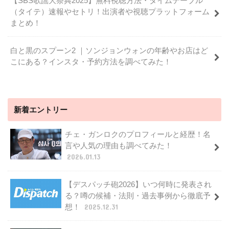
【SBS歌謡大祭典2025】無料視聴方法・タイムテーブル
（タイテ）速報やセトリ！出演者や視聴プラットフォーム
まとめ！
白と黒のスプーン2 ｜ソンジョンウォンの年齢やお店はど
こにある？インスタ・予約方法を調べてみた！
新着エントリー
チェ・ガンロクのプロフィールと経歴！名
言や人気の理由も調べてみた！
2026.01.13
【デスパッチ砲2026】いつ何時に発表され
る？噂の候補・法則・過去事例から徹底予
想！
2025.12.31