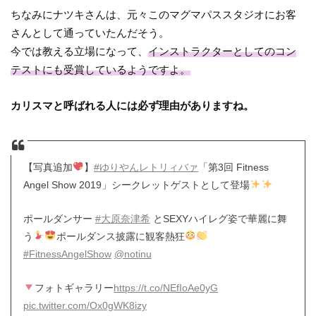
ちなみにナツキさんは、元々このマグマパススタジオにお客
さんとして通っていたんだそう。
今では教える立場になって、
インストラクターとしてのコン
テストにも受賞しているようですよ。
カリスマと呼ばれる人には必ず理由がありますね。
【写真追加
】
#ゆりやんレトリィバァ
「第3回 Fitness
Angel Show 2019」シークレットゲストとして登場
ポールダンサー
#大原奈津希
とSEXYハイレグ姿で華麗に舞
う
ポールダンス披露に観客熱狂
#FitnessAngelShow
@notinu
フォトギャラリー
https://t.co/NEfIoAe0yG
pic.twitter.com/Ox0gWK8izy