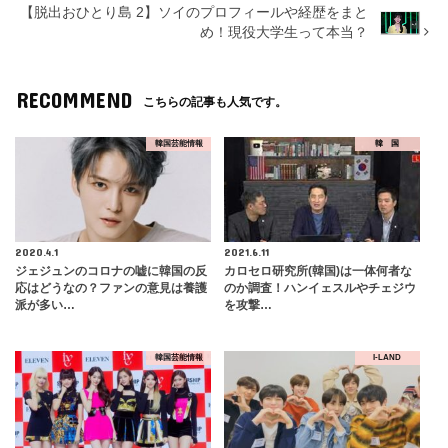
【脱出おひとり島 2】ソイのプロフィールや経歴をまと
め！現役大学生って本当？
RECOMMEND
こちらの記事も人気です。
韓国芸能情報
韓 国
2020.4.1
2021.6.11
ジェジュンのコロナの嘘に韓国の反
カロセロ研究所(韓国)は一体何者な
応はどうなの？ファンの意見は養護
のか調査！ハンイェスルやチェジウ
派が多い…
を攻撃…
韓国芸能情報
I-LAND