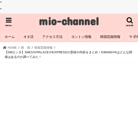
"
"
mio-channel
menu
search
ホーム
オタ活
アクセス方法
ヨントン情報
韓国芸能情報
サイ
HOME
韓 国
韓国芸能情報
【SMエンタ】SMCUやPALACEやEXPRESSの意味や内容をまとめ！KWANGYAはどんな関
係はあるのか調べてみた！