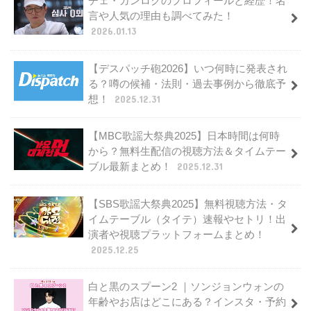
チェ・ガンロクのプロフィールと経歴！名
言や人気の理由も調べてみた！
2026.01.13
【デスパッチ砲2026】いつ何時に発表され
る？噂の候補・法則・過去事例から徹底予
想！
2025.12.31
【MBC歌謡大祭典2025】日本時間は何時
から？無料生配信の視聴方法＆タイムテー
ブル最新まとめ！
2025.12.31
【SBS歌謡大祭典2025】無料視聴方法・タ
イムテーブル（タイテ）速報やセトリ！出
演者や視聴プラットフォームまとめ！
2025.12.25
白と黒のスプーン2 ｜ソンジョンウォンの
年齢やお店はどこにある？インスタ・予約