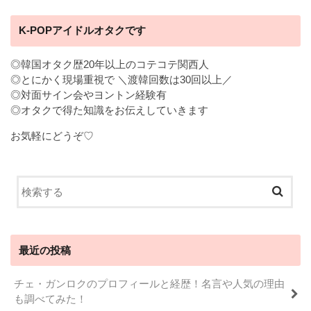
K-POPアイドルオタクです
◎韓国オタク歴20年以上のコテコテ関西人
◎とにかく現場重視で ＼渡韓回数は30回以上／
◎対面サイン会やヨントン経験有
◎オタクで得た知識をお伝えしていきます
お気軽にどうぞ♡
最近の投稿
チェ・ガンロクのプロフィールと経歴！名言や人気の理由
も調べてみた！