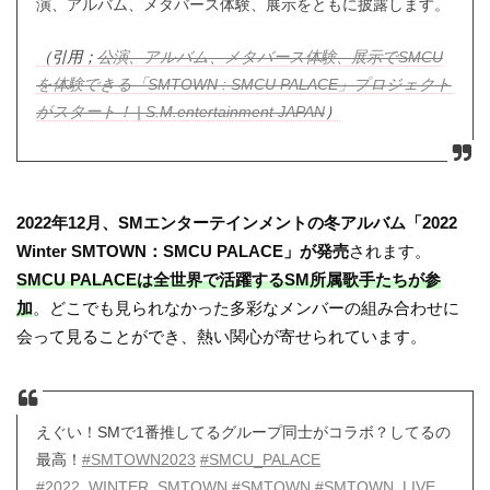
演、アルバム、メタバース体験、展示をともに披露します。
（引用；
公演、アルバム、メタバース体験、展示でSMCU
を体験できる「SMTOWN : SMCU PALACE」プロジェクト
がスタート！ | S.M.entertainment JAPAN
）
2022年12月、SMエンターテインメントの冬アルバム「2022
Winter SMTOWN：SMCU PALACE」が発売
されます。
SMCU PALACEは全世界で活躍するSM所属歌手たちが参
加
。どこでも見られなかった多彩なメンバーの組み合わせに
会って見ることができ、熱い関心が寄せられています。
えぐい！SMで1番推してるグループ同士がコラボ？してるの
最高！
#SMTOWN2023
#SMCU_PALACE
#2022_WINTER_SMTOWN
#SMTOWN
#SMTOWN_LIVE