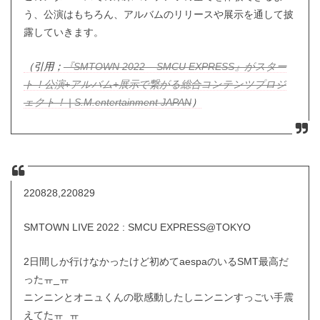
う、公演はもちろん、アルバムのリリースや展示を通して披
露していきます。
（引用；
『SMTOWN 2022 – SMCU EXPRESS』がスター
ト！公演+アルバム+展示で繋がる総合コンテンツプロジ
ェクト！ | S.M.entertainment JAPAN
）
220828,220829
SMTOWN LIVE 2022 : SMCU EXPRESS@TOKYO
2日間しか行けなかったけど初めてaespaのいるSMT最高だ
ったㅠ_ㅠ
ニンニンとオニュくんの歌感動したしニンニンすっごい手震
えてたㅠ_ㅠ