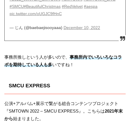
#SMCU
#BeautifulChristmas
#RedVelvet
#aespa
pic.twitter.com/oUGJC9fHnC
— じん (@baebaejisooyaaa)
December 10, 2022
事務所推しという人が多いので、
事務所内でいろいろなコラ
ボを期待している人も多
いですね！
SMCU EXPRESS
公演+アルバム+展示で繋がる総合コンテンツプロジェクト
『SMTOWN 2022 – SMCU EXPRESS』。こちらは
2021年末
から
始まりました。