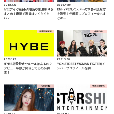
2022.4.12
2020.9.20
IVE(アイヴ)宿舎の場所や部屋割りを
ENHYPENメンバーの本名や読み方
まとめ！豪華で家賃はいくらぐら
を調査！年齢順にプロフィールもま
い？
とめ…
韓国芸能情報
GIRLS他
2023.1.20
2021.9.28
HYBE恋愛禁止やルールはあるの？
YGX(STREET WOMAN FIGTER)メ
デビュー年数が関係してるのか調
ンバープロフィールを調…
査！
GIRLS他
韓国芸能情報
2022.6.7
2022.11.9