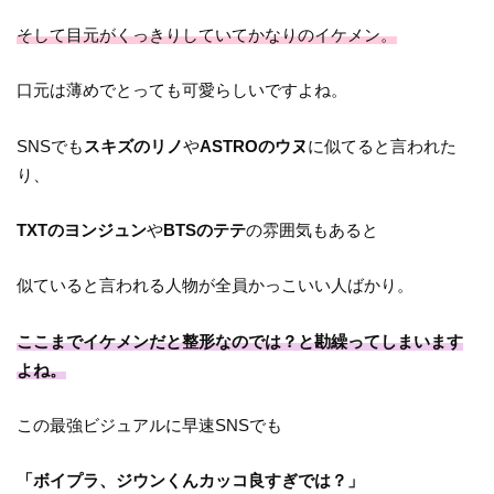
そして目元がくっきりしていてかなりのイケメン。
口元は薄めでとっても可愛らしいですよね。
SNSでも
スキズのリノ
や
ASTROのウヌ
に似てると言われた
り、
TXTのヨンジュン
や
BTSのテテ
の雰囲気もあると
似ていると言われる人物が全員かっこいい人ばかり。
ここまでイケメンだと整形なのでは？と勘繰ってしまいます
よね。
この最強ビジュアルに早速SNSでも
「ボイプラ、ジウンくんカッコ良すぎでは？」