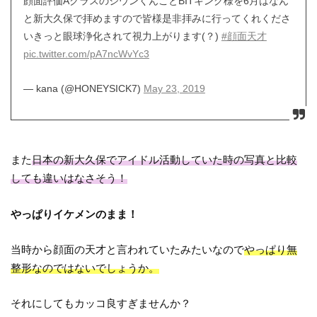
顔面評価AクラスのジウンくんことBITキング様を6月はなん
と新大久保で拝めますので皆様是非拝みに行ってくれくださ
いきっと眼球浄化されて視力上がります(？)
#顔面天才
pic.twitter.com/pA7ncWvYc3
— kana (@HONEYSICK7)
May 23, 2019
また
日本の新大久保でアイドル活動していた時の写真と比較
しても違いはなさそう！
やっぱりイケメンのまま！
当時から顔面の天才と言われていたみたいなので
やっぱり無
整形なのではないでしょうか。
それにしてもカッコ良すぎませんか？