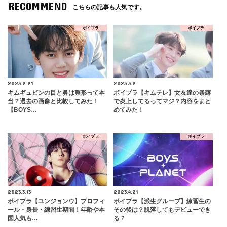
RECOMMEND
こちらの記事も人気です。
ボイプラ
ボイプラ
2023.2.21
2023.3.2
キムギュビンの目と鼻は整形って本
ボイプラ【キムテレ】女友達の暴露
当？過去の画像と比較してみた！
で炎上してるってマジ？内容をまと
【BOYS…
めてみた！
ボイプラ
ボイプラ
2023.3.13
2023.4.21
ボイプラ【ユンジョンウ】プロフィ
ボイプラ【派生グループ】練習生の
ール・身長・練習生期間！年齢や本
その後は？脱落してもデビューでき
国人気も…
る？