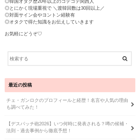
◎韓国オタク歴20年以上のコテコテ関西人
◎とにかく現場重視で ＼渡韓回数は30回以上／
◎対面サイン会やヨントン経験有
◎オタクで得た知識をお伝えしていきます
お気軽にどうぞ♡
最近の投稿
チェ・ガンロクのプロフィールと経歴！名言や人気の理由
も調べてみた！
【デスパッチ砲2026】いつ何時に発表される？噂の候補・
法則・過去事例から徹底予想！