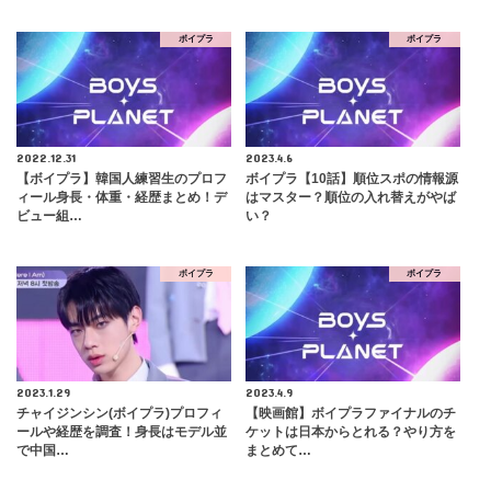
ボイプラ
ボイプラ
2022.12.31
2023.4.6
【ボイプラ】韓国人練習生のプロフ
ボイプラ【10話】順位スポの情報源
ィール身長・体重・経歴まとめ！デ
はマスター？順位の入れ替えがやば
ビュー組…
い？
ボイプラ
ボイプラ
2023.1.29
2023.4.9
チャイジンシン(ボイプラ)プロフィ
【映画館】ボイプラファイナルのチ
ールや経歴を調査！身長はモデル並
ケットは日本からとれる？やり方を
で中国…
まとめて…