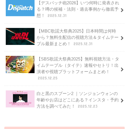
【デスパッチ砲2026】いつ何時に発表され
る？噂の候補・法則・過去事例から徹底予
想！
2025.12.31
【MBC歌謡大祭典2025】日本時間は何時
から？無料生配信の視聴方法＆タイムテー
ブル最新まとめ！
2025.12.31
【SBS歌謡大祭典2025】無料視聴方法・タ
イムテーブル（タイテ）速報やセトリ！出
演者や視聴プラットフォームまとめ！
2025.12.25
白と黒のスプーン2 ｜ソンジョンウォンの
年齢やお店はどこにある？インスタ・予約
方法を調べてみた！
2025.12.23