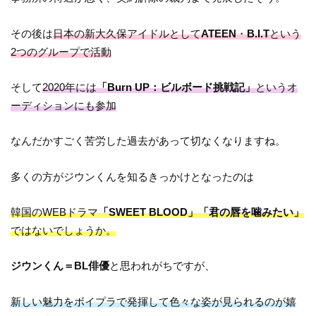
その後は
日本の新大久保アイドルとして
ATEEN
・
B.I.T
という
2つのグループで活動
そして
2020年には
「Burn UP：ビルボード挑戦記」
というオ
ーディションにも参加
なんだかすごく苦労した過去があって切なくなりますね。
多くの方がジウンくんを知るきっかけとなったのは
韓国のWEBドラマ
「SWEET BLOOD」「君の唇を噛みたい」
ではないでしょうか。
ジウンくん＝BL俳優
と思われがちですが、
新しい魅力をボイプラで発揮して色々な姿が見られるのが嬉