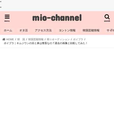
"
"
mio-channel
menu
search
ホーム
オタ活
アクセス方法
ヨントン情報
韓国芸能情報
サイ
HOME
韓 国
韓国芸能情報
韓☆オーディション
ボイプラ
ボイプラ｜キムジウンの目と鼻は整形なの？過去の画像と比較してみた！