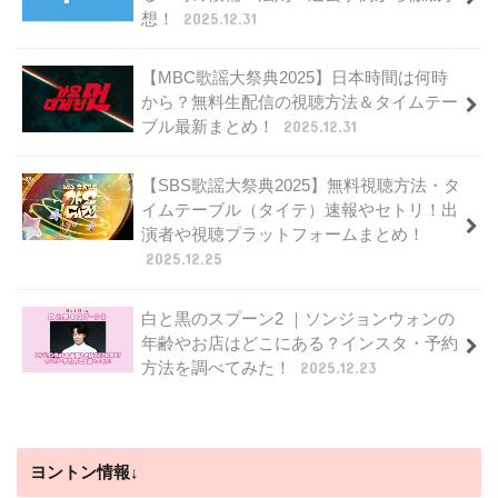
想！
2025.12.31
【MBC歌謡大祭典2025】日本時間は何時
から？無料生配信の視聴方法＆タイムテー
ブル最新まとめ！
2025.12.31
【SBS歌謡大祭典2025】無料視聴方法・タ
イムテーブル（タイテ）速報やセトリ！出
演者や視聴プラットフォームまとめ！
2025.12.25
白と黒のスプーン2 ｜ソンジョンウォンの
年齢やお店はどこにある？インスタ・予約
方法を調べてみた！
2025.12.23
ヨントン情報↓