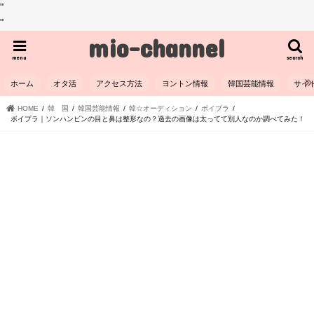
"
"
mio-channel
menu
search
ホーム
オタ活
アクセス方法
ヨントン情報
韓国芸能情報
サイ
HOME
韓 国
韓国芸能情報
韓☆オーディション
ボイプラ
ボイプラ｜ソンハンビンの目と鼻は整形なの？過去の画像は太ってて別人なのか調べてみた！