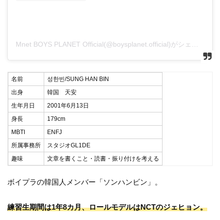
Mnet BOYS PLANET Official(@boysplanet.official)がシェアした投稿
名前
성한빈/SUNG HAN BIN
出身
韓国 天安
生年月日
2001年6月13日
身長
179cm
MBTI
ENFJ
所属事務所
スタジオGL1DE
趣味
文章を書くこと・読書・振り付けを考える
ボイプラの韓国人メンバー「ソンハンビン」。
練習生期間は1年8カ月、ロールモデルはNCTのジェヒョン。