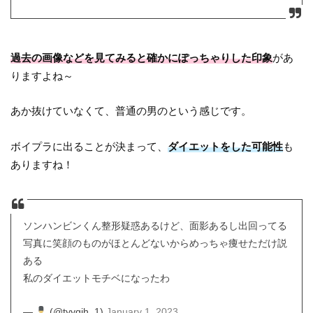
過去の画像などを見てみると確かにぽっちゃりした印象
があ
りますよね～
あか抜けていなくて、普通の男のという感じです。
ボイプラに出ることが決まって、
ダイエットをした可能性
も
ありますね！
ソンハンビンくん整形疑惑あるけど、面影あるし出回ってる
写真に笑顔のものがほとんどないからめっちゃ痩せただけ説
ある
私のダイエットモチベになったわ
—
(@tyygjh_1)
January 1, 2023