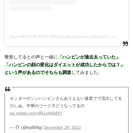
Mnet BOYS PLANET Official(@boysplanet.official)がシェアした投稿
整形してるとの声と一緒に
「ハンビンが過去太っていた」
「ハンビンの顔の変化はダイエットが成功したからでは？」
という声があるのでそちらも調査
してみました。
センターのソンハンビンさんありえない速度でで流出してる
のしぬ、中華のリーク力どうなってるの
pic.twitter.com/4R1xjN6MXY
—
(@bq569g)
December 29, 2022