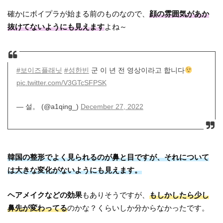
確かにボイプラが始まる前のものなので、
顔の雰囲気があか
抜けてないようにも見えます
よね～
#보이즈플래닛
#성한빈
군 이 년 전 영상이라고 합니다
pic.twitter.com/V3GTcSFPSK
— 설。 (@a1qing_)
December 27, 2022
韓国の整形でよく見られるのが鼻と目ですが、それについて
は大きな変化がないようにも見えます。
ヘアメイクなどの効果
もありそうですが、
もしかしたら少し
鼻先が変わってる
のかな？くらいしか分からなかったです。