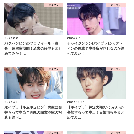
ボイプラ
ボイプラ
2023.2.27
2023.2.9
パクハンビンのプロフィール・身
チャイジンシン(ボイプラ)シャオテ
長・練習生期間！過去の経歴もまと
ィンの後輩？事務所が同じなのか調
めてみた！…
べてみた！
ボイプラ
ボイプラ
2023.3.8
2022.12.27
ボイプラ【キムギュビン】実家は金
【ボイプラ】井汲大翔(いくみん)が
持ちって本当？両親の職業や家の写
参加するって本当？目撃情報をまと
真も調べ…
めてみ…
ボイプラ
ボイプラ