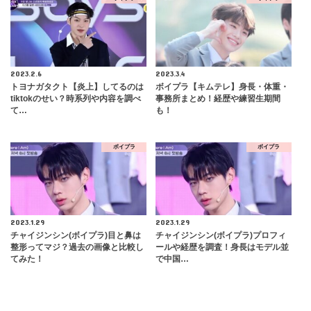
2023.2.6
2023.3.4
トヨナガタクト【炎上】してるのは
ボイプラ【キムテレ】身長・体重・
tiktokのせい？時系列や内容を調べ
事務所まとめ！経歴や練習生期間
て…
も！
ボイプラ
ボイプラ
2023.1.29
2023.1.29
チャイジンシン(ボイプラ)目と鼻は
チャイジンシン(ボイプラ)プロフィ
整形ってマジ？過去の画像と比較し
ールや経歴を調査！身長はモデル並
てみた！
で中国…