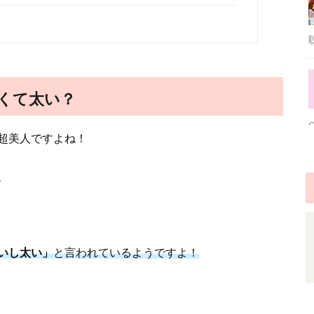
短くて太い？
超美人ですよね！
、
いし太い」
と言われているようですよ！