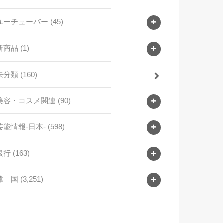
ユーチューバー
(45)
新商品
(1)
未分類
(160)
美容・コスメ関連
(90)
芸能情報-日本-
(598)
銀行
(163)
韓 国
(3,251)