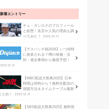
新着エントリー
チェ・ガンロクのプロフィール
と経歴！名言や人気の理由も調
べてみた！
2026.01.13
【デスパッチ砲2026】いつ何時
に発表される？噂の候補・法
則・過去事例から徹底予想！
2025.12.31
【MBC歌謡大祭典2025】日本
時間は何時から？無料生配信の
視聴方法＆タイムテーブル最新
まとめ！
2025.12.31
【SBS歌謡大祭典2025】無料視