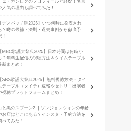
チェ・ガンロクのプロフィールと経歴！名言
や人気の理由も調べてみた！
【デスパッチ砲2026】いつ何時に発表され
る？噂の候補・法則・過去事例から徹底予
想！
【MBC歌謡大祭典2025】日本時間は何時か
ら？無料生配信の視聴方法＆タイムテーブル
最新まとめ！
【SBS歌謡大祭典2025】無料視聴方法・タイ
ムテーブル（タイテ）速報やセトリ！出演者
や視聴プラットフォームまとめ！
白と黒のスプーン2 ｜ソンジョンウォンの年齢
やお店はどこにある？インスタ・予約方法を
調べてみた！