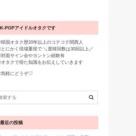
K-POPアイドルオタクです
◎韓国オタク歴20年以上のコテコテ関西人
◎とにかく現場重視で ＼渡韓回数は30回以上／
◎対面サイン会やヨントン経験有
◎オタクで得た知識をお伝えしていきます
お気軽にどうぞ♡
最近の投稿