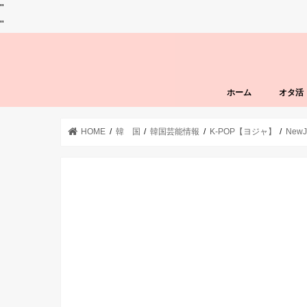
"
"
ホーム
オタ活
HOME
韓 国
韓国芸能情報
K-POP【ヨジャ】
NewJ