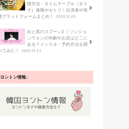
聴方法・タイムテーブル（タイ
テ）速報やセトリ！出演者や視
聴プラットフォームまとめ！
2025.12.25
白と黒のスプーン2 ｜ソンジョ
ンウォンの年齢やお店はどこに
ある？インスタ・予約方法を調
べてみた！
2025.12.23
ヨントン情報↓