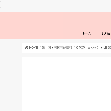
"
"
ホーム
オタ活
HOME
韓 国
韓国芸能情報
K-POP【ヨジャ】
LE S