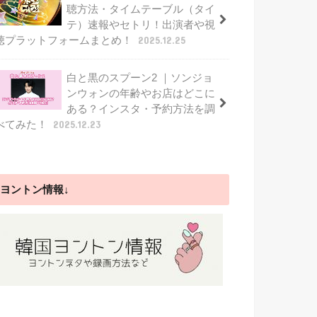
聴方法・タイムテーブル（タイ
テ）速報やセトリ！出演者や視
聴プラットフォームまとめ！
2025.12.25
白と黒のスプーン2 ｜ソンジョ
ンウォンの年齢やお店はどこに
ある？インスタ・予約方法を調
べてみた！
2025.12.23
ヨントン情報↓