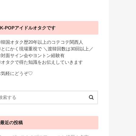
K-POPアイドルオタクです
◎韓国オタク歴20年以上のコテコテ関西人
◎とにかく現場重視で ＼渡韓回数は30回以上／
◎対面サイン会やヨントン経験有
◎オタクで得た知識をお伝えしていきます
お気軽にどうぞ♡
最近の投稿