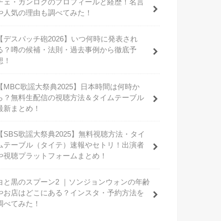
チェ・ガンロクのプロフィールと経歴！名言
や人気の理由も調べてみた！
【デスパッチ砲2026】いつ何時に発表され
る？噂の候補・法則・過去事例から徹底予
想！
【MBC歌謡大祭典2025】日本時間は何時か
ら？無料生配信の視聴方法＆タイムテーブル
最新まとめ！
【SBS歌謡大祭典2025】無料視聴方法・タイ
ムテーブル（タイテ）速報やセトリ！出演者
や視聴プラットフォームまとめ！
白と黒のスプーン2 ｜ソンジョンウォンの年齢
やお店はどこにある？インスタ・予約方法を
調べてみた！