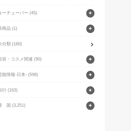
ユーチューバー
(45)
新商品
(1)
未分類
(160)
美容・コスメ関連
(90)
芸能情報-日本-
(598)
銀行
(163)
韓 国
(3,251)