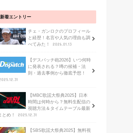
新着エントリー
チェ・ガンロクのプロフィール
と経歴！名言や人気の理由も調
べてみた！
2026.01.13
【デスパッチ砲2026】いつ何時
に発表される？噂の候補・法
則・過去事例から徹底予想！
2025.12.31
【MBC歌謡大祭典2025】日本
時間は何時から？無料生配信の
視聴方法＆タイムテーブル最新
まとめ！
2025.12.31
【SBS歌謡大祭典2025】無料視