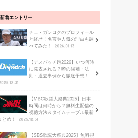
新着エントリー
チェ・ガンロクのプロフィール
と経歴！名言や人気の理由も調
べてみた！
2026.01.13
【デスパッチ砲2026】いつ何時
に発表される？噂の候補・法
則・過去事例から徹底予想！
2025.12.31
【MBC歌謡大祭典2025】日本
時間は何時から？無料生配信の
視聴方法＆タイムテーブル最新
まとめ！
2025.12.31
【SBS歌謡大祭典2025】無料視