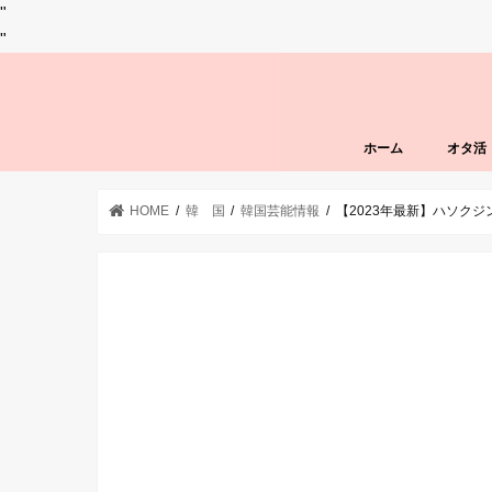
"
"
ホーム
オタ活
HOME
韓 国
韓国芸能情報
【2023年最新】ハソク