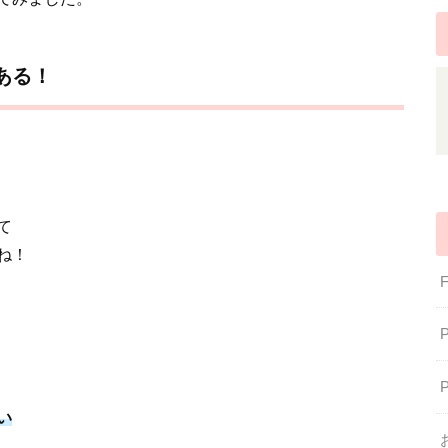
ある！
て
ね！
い