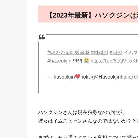
【2023年最新】ハソクジン
#내가가장예뻤을때
#하석진
#서진
イムスヒ
#haseokjin
안녕
https://t.co/8LQVUx
— haseokjin
holic (@Haseokjinholic)
O
ハソクジンさんは現在独身なのですが、
彼女はイムスヒャンさんなのではないか？と
まずは、そう噂されている真相について探っ