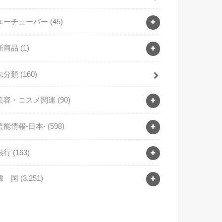
ユーチューバー
(45)
新商品
(1)
未分類
(160)
美容・コスメ関連
(90)
芸能情報-日本-
(598)
銀行
(163)
韓 国
(3,251)