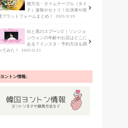
聴方法・タイムテーブル（タイ
テ）速報やセトリ！出演者や視
聴プラットフォームまとめ！
2025.12.25
白と黒のスプーン2 ｜ソンジョ
ンウォンの年齢やお店はどこに
ある？インスタ・予約方法を調
べてみた！
2025.12.23
ヨントン情報↓