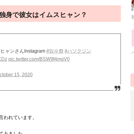
は独身で彼女はイムスヒャン？
ャンさんInstagram
#임수향
#ハソクジン
KKDz
pic.twitter.com/BSW9f4mgV0
ctober 15, 2020
言われています。
てみました。