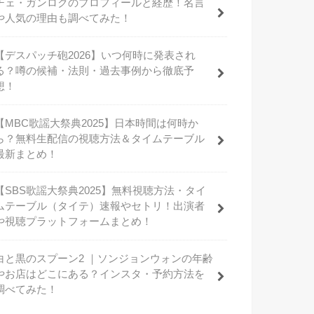
チェ・ガンロクのプロフィールと経歴！名言
や人気の理由も調べてみた！
【デスパッチ砲2026】いつ何時に発表され
る？噂の候補・法則・過去事例から徹底予
想！
【MBC歌謡大祭典2025】日本時間は何時か
ら？無料生配信の視聴方法＆タイムテーブル
最新まとめ！
【SBS歌謡大祭典2025】無料視聴方法・タイ
ムテーブル（タイテ）速報やセトリ！出演者
や視聴プラットフォームまとめ！
白と黒のスプーン2 ｜ソンジョンウォンの年齢
やお店はどこにある？インスタ・予約方法を
調べてみた！