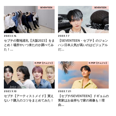
SEVENTEEN
SEVENTEEN
2023.5.16
2022.7.7
セブチの聖地巡礼【大阪2023】をま
【SEVENTEEN・セブチ】のジョン
とめ！場所やいつ来たのか調べてみ
ハン日本人気が高いのはビジュアル
た！…
だ…
K-POP【ナムジャ】
K-POP【ナムジャ】
2023.9.10
2022.7.21
セブチ【アーティストメイド】買え
【セブチ/SEVENTEEN】ドギョムの
ない？購入のコツをまとめてみた！
実家はお金持ちで家の画像も！理
由…