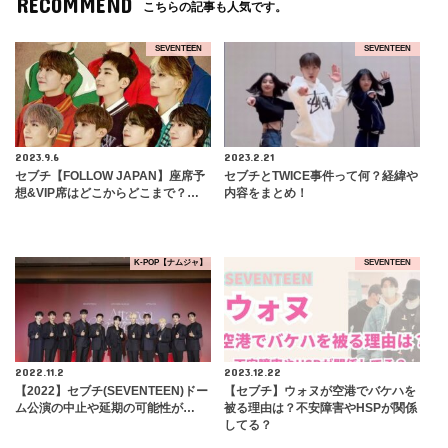
RECOMMEND
こちらの記事も人気です。
SEVENTEEN
SEVENTEEN
2023.9.6
2023.2.21
セブチ【FOLLOW JAPAN】座席予
セブチとTWICE事件って何？経緯や
想&VIP席はどこからどこまで？…
内容をまとめ！
K-POP【ナムジャ】
SEVENTEEN
2022.11.2
2023.12.22
【2022】セブチ(SEVENTEEN)ドー
【セブチ】ウォヌが空港でバケハを
ム公演の中止や延期の可能性が…
被る理由は？不安障害やHSPが関係
してる？