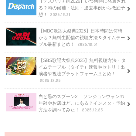
【デスパッチ砲2026】いつ何時に発表され
る？噂の候補・法則・過去事例から徹底予
想！
2025.12.31
【MBC歌謡大祭典2025】日本時間は何時
から？無料生配信の視聴方法＆タイムテー
ブル最新まとめ！
2025.12.31
【SBS歌謡大祭典2025】無料視聴方法・タ
イムテーブル（タイテ）速報やセトリ！出
演者や視聴プラットフォームまとめ！
2025.12.25
白と黒のスプーン2 ｜ソンジョンウォンの
年齢やお店はどこにある？インスタ・予約
方法を調べてみた！
2025.12.23