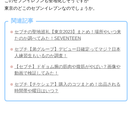
このセブンイレブンも聖地化しそうですが
東京のどこのセブンイレブンなのでしょうか。
関連記事
セブチの聖地巡礼【東京2023】まとめ！場所やいつ来
たのか調べてみた！SEVENTEEN
セブチ【弟グループ】デビュー日確定ってマジ？日本
人練習生もいるのか調査！
【セブチ】ドギョム腕の筋肉や腹筋がやばい？画像や
動画で検証してみた！
セブチ【チケシェア】購入のコツまとめ！出品される
時間帯や曜日はいつ？