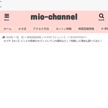
"
"
mio-channel
menu
search
ホーム
オタ活
アクセス方法
ヨントン情報
韓国芸能情報
サイ
HOME
韓 国
韓国芸能情報
K-POP【ナムジャ】
SEVENTEEN
セブチ【ホシ】インスタ投稿のセブンイレブンの場所はどこ？削除した理由も調べてみた！