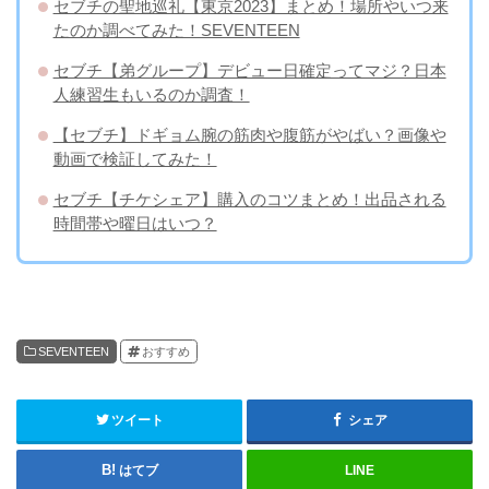
セブチの聖地巡礼【東京2023】まとめ！場所やいつ来
たのか調べてみた！SEVENTEEN
セブチ【弟グループ】デビュー日確定ってマジ？日本
人練習生もいるのか調査！
【セブチ】ドギョム腕の筋肉や腹筋がやばい？画像や
動画で検証してみた！
セブチ【チケシェア】購入のコツまとめ！出品される
時間帯や曜日はいつ？
SEVENTEEN
おすすめ
ツイート
シェア
はてブ
LINE