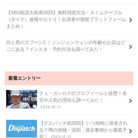
【SBS歌謡大祭典2025】無料視聴方法・タイムテーブル
（タイテ）速報やセトリ！出演者や視聴プラットフォーム
まとめ！
白と黒のスプーン2 ｜ソンジョンウォンの年齢やお店はど
こにある？インスタ・予約方法を調べてみた！
新着エントリー
チェ・ガンロクのプロフィールと経歴！名
言や人気の理由も調べてみた！
2026.01.13
【デスパッチ砲2026】いつ何時に発表され
る？噂の候補・法則・過去事例から徹底予
想！
2025.12.31