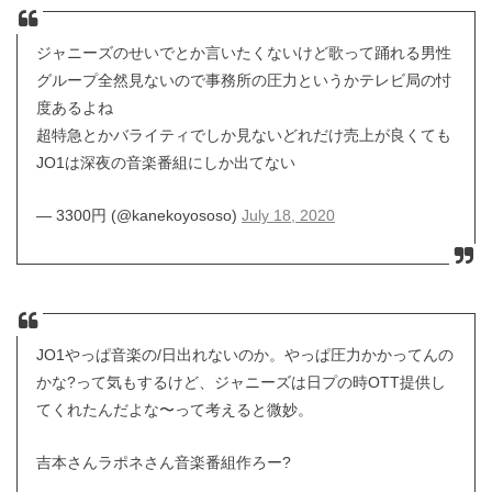
ジャニーズのせいでとか言いたくないけど歌って踊れる男性
グループ全然見ないので事務所の圧力というかテレビ局の忖
度あるよね
超特急とかバライティでしか見ないどれだけ売上が良くても
JO1は深夜の音楽番組にしか出てない
— 3300円 (@kanekoyososo)
July 18, 2020
JO1やっぱ音楽の/日出れないのか。やっぱ圧力かかってんの
かな?って気もするけど、ジャニーズは日プの時OTT提供し
てくれたんだよな〜って考えると微妙。
吉本さんラポネさん音楽番組作ろー?