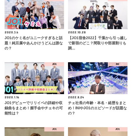
2020.3.6
2022.10.28
JO1のケミ名がユニークすぎると話
【JO1宿舎2022】千葉から引っ越し
題！純豆腐やあんかけうどんは誰な
で新宿のどこ？間取りや部屋割りも
の？
調…
JO1
INI
2020.1.16
2022.8.24
JO1デビューでリリイベの詳細や収
チェ社長の年齢・本名・経歴をまと
録曲をまとめ！握手会やチェキの可
め！INIやJO1のエピソードが話題な
能性は？
の？
JO1
JO1