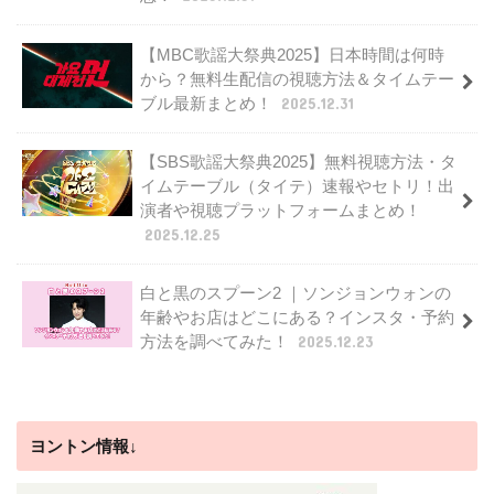
【MBC歌謡大祭典2025】日本時間は何時
から？無料生配信の視聴方法＆タイムテー
ブル最新まとめ！
2025.12.31
【SBS歌謡大祭典2025】無料視聴方法・タ
イムテーブル（タイテ）速報やセトリ！出
演者や視聴プラットフォームまとめ！
2025.12.25
白と黒のスプーン2 ｜ソンジョンウォンの
年齢やお店はどこにある？インスタ・予約
方法を調べてみた！
2025.12.23
ヨントン情報↓