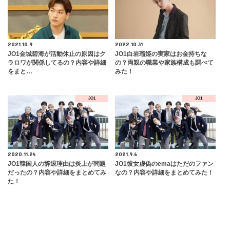
2021.10.9
2022.10.31
JO1金城碧海が活動休止の原因はク
JO1白岩瑠姫の実家はお金持ちな
ラロワが関係してるの？内容や詳細
の？両親の職業や家族構成も調べて
をまと…
みた！
JO1
JO1
2020.11.24
2021.9.6
JO1韓国人の辞退理由は炎上が問題
JO1彼女虚偽のemaはただのファン
だったの？内容や詳細をまとめてみ
なの？内容や詳細をまとめてみた！
た！