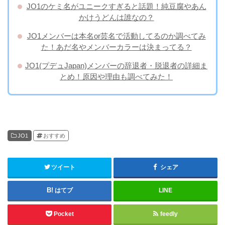
JO1のケミ名がユニークすぎると話題！純豆腐やあん
かけうどんは誰なの？
JO1メンバーは本名or芸名で活動してるのか調べてみ
た！あだ名やメンバーカラーは決まってる？
JO1(プデュJapan)メンバーの辞退者・脱退者の詳細ま
とめ！原因や理由も調べてみた！
JO1
おすすめ
ツイート
シェア
はてブ
LINE
Pocket
feedly