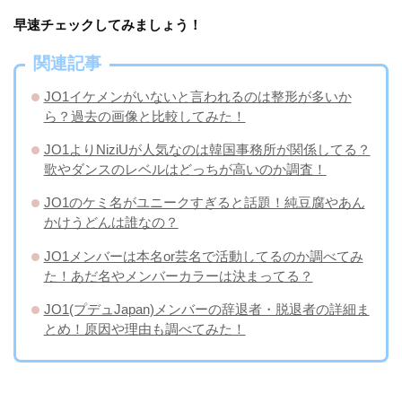
早速チェックしてみましょう！
関連記事
JO1イケメンがいないと言われるのは整形が多いか
ら？過去の画像と比較してみた！
JO1よりNiziUが人気なのは韓国事務所が関係してる？
歌やダンスのレベルはどっちが高いのか調査！
JO1のケミ名がユニークすぎると話題！純豆腐やあん
かけうどんは誰なの？
JO1メンバーは本名or芸名で活動してるのか調べてみ
た！あだ名やメンバーカラーは決まってる？
JO1(プデュJapan)メンバーの辞退者・脱退者の詳細ま
とめ！原因や理由も調べてみた！