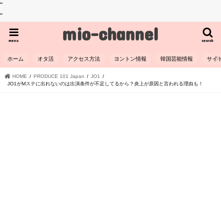
"
"
mio-channel
menu
search
ホーム
オタ活
アクセス方法
ヨントン情報
韓国芸能情報
サイ
HOME
PRODUCE 101 Japan
JO1
JO1がMステに出れないのは出演条件が不足してるから？炎上が原因と言われる理由も！