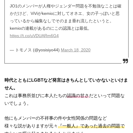
JO1のメンバーが人権やジェンダー問題を不勉強なことは確
かだけど、ViViがkemioに対してオネエ、女の子っぽいと思
っているから編集なしでそのまま垂れ流したというと。
kemioの連載があるのにこの認識とは最低。
https://t.co/uVDUARm6G4
— トモノス (@yosisiyo44)
March 18, 2020
時代とともにLGBTなど発言はきちんとしていかないといけま
せん。
これは事務所並びに本人たちの
認識の甘さ
だといって問題な
いでしょう。
他にもメンバーの不祥事の件や女性関係の問題など
様々な説がありますが元々
『一般人』であった過去の問題で