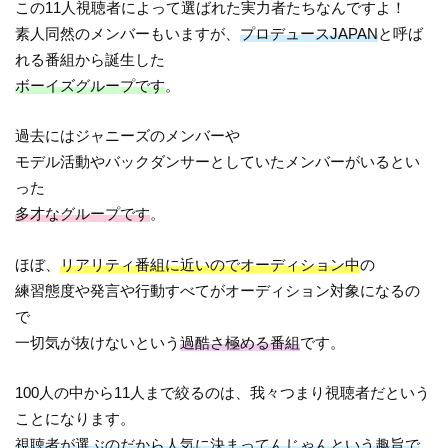
この11人視聴者によって選ばれた実力者たちなんですよ！
素人同然のメンバーもいますが、
プロデュースJAPAN
と呼ば
れる番組から誕生した
ボーイズグループです
。
過去にはジャニーズのメンバーや
モデル活動やバックダンサーとしていたメンバーがいるとい
った
多才なグループです
。
ほぼ、
リアリティ番組に近いのでオーディション中
の
練習態度や発言や行動すべてがオーディション対象になるの
で
一切気が抜けないという
過酷さ極める番組
です。
100人の中から11人まで絞るのは、我々つまり視聴者だという
ことになります。
視聴者が選ぶのだから人気に決まってんじゃんという趣旨で