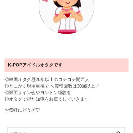
K-POPアイドルオタクです
◎韓国オタク歴20年以上のコテコテ関西人
◎とにかく現場重視で ＼渡韓回数は30回以上／
◎対面サイン会やヨントン経験有
◎オタクで得た知識をお伝えしていきます
お気軽にどうぞ♡