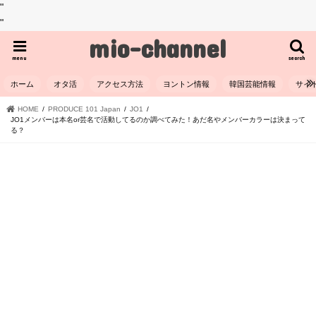
"
"
mio-channel
menu
search
ホーム
オタ活
アクセス方法
ヨントン情報
韓国芸能情報
サイ
HOME
PRODUCE 101 Japan
JO1
JO1メンバーは本名or芸名で活動してるのか調べてみた！あだ名やメンバーカラーは決まって
る？