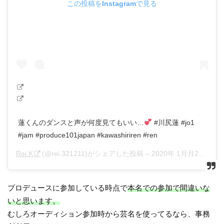
この投稿をInstagramで見る
蓮くんのダンスと声が何度見てもいい…
#川尻蓮 #jo1
#jam #produce101japan #kawashiriren #ren
Rei.K
(@rei.321211)がシェアした投稿 –
2020年 1月月25日午前5時03分PST
プロデュースに参加している時点で
本名での参加で間違いな
いと思います。
むしろオーディション参加時から芸名を使ってるなら、事務