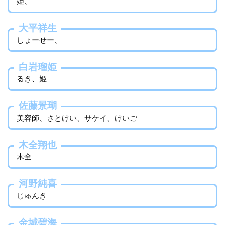
姫、
大平祥生
しょーせー、
白岩瑠姫
るき、姫
佐藤景瑚
美容師、さとけい、サケイ、けいご
木全翔也
木全
河野純喜
じゅんき
金城碧海