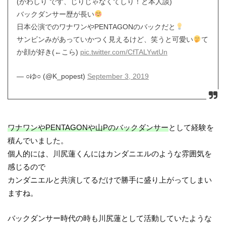
(かわしり です、じりじゃなくてしり！と本人談)
バックダンサー歴が長い
日本公演でのワナワンやPENTAGONのバックだと
サンビンみがあっていかつく見えるけど、笑うと可愛い
て
か顔が好き(←こら)
pic.twitter.com/CfTALYwtUn
— ○ゆ○ (@K_popest)
September 3, 2019
ワナワンやPENTAGONや山Pのバックダンサー
として経験を
積んでいました。
個人的には、川尻蓮くんにはカンダニエルのような雰囲気を
感じるので
カンダニエルと共演してるだけで勝手に盛り上がってしまい
ますね。
バックダンサー時代の時も川尻蓮として活動していたような