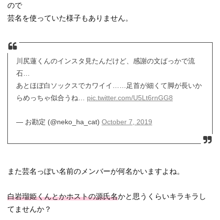
ので
芸名を使っていた様子もありません。
川尻蓮くんのインスタ見たんだけど、感謝の文ばっかで流
石…
あとほぼ白ソックスでカワイイ……足首が細くて脚が長いか
らめっちゃ似合うね…
pic.twitter.com/U5Lt6rnGG8
— お勘定 (@neko_ha_cat)
October 7, 2019
また芸名っぽい名前のメンバーが何名かいますよね。
白岩瑠姫くんとかホストの源氏名
かと思うくらいキラキラし
てませんか？