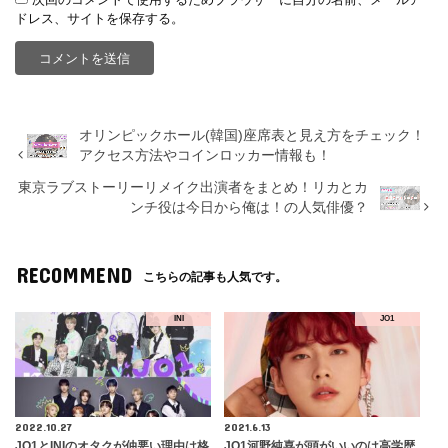
ドレス、サイトを保存する。
オリンピックホール(韓国)座席表と見え方をチェック！
アクセス方法やコインロッカー情報も！
東京ラブストーリーリメイク出演者をまとめ！リカとカ
ンチ役は今日から俺は！の人気俳優？
RECOMMEND
こちらの記事も人気です。
INI
JO1
2022.10.27
2021.6.13
JO1とINIのオタクが仲悪い理由は格
JO1河野純喜が頭がいいのは高学歴