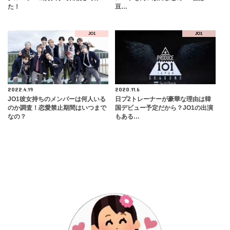
た！
豆…
JO1
JO1
2022.4.19
2020.11.6
JO1彼女持ちのメンバーは何人いる
日プ2トレーナーが豪華な理由は韓
のか調査！恋愛禁止期間はいつまで
国デビュー予定だから？JO1の出演
なの？
もある…