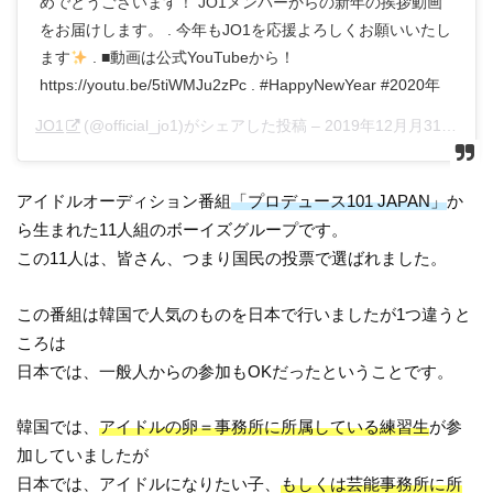
めでとうございます！ JO1メンバーからの新年の挨拶動画
をお届けします。 . 今年もJO1を応援よろしくお願いいたし
ます
. ■動画は公式YouTubeから！
https://youtu.be/5tiWMJu2zPc . #HappyNewYear #2020年
JO1
(@official_jo1)がシェアした投稿 –
2019年12月月31日午後6時03分PST
アイドルオーディション番組
「プロデュース101 JAPAN」
か
ら生まれた11人組のボーイズグループです。
この11人は、皆さん、つまり国民の投票で選ばれました。
この番組は韓国で人気のものを日本で行いましたが1つ違うと
ころは
日本では、一般人からの参加もOKだったということです。
韓国では、
アイドルの卵＝事務所に所属している練習生
が参
加していましたが
日本では、アイドルになりたい子、
もしくは芸能事務所に所