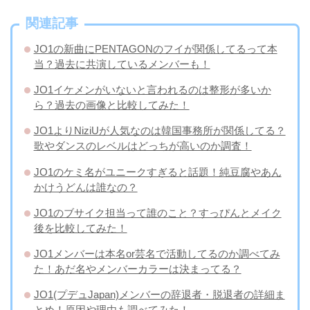
関連記事
JO1の新曲にPENTAGONのフイが関係してるって本
当？過去に共演しているメンバーも！
JO1イケメンがいないと言われるのは整形が多いか
ら？過去の画像と比較してみた！
JO1よりNiziUが人気なのは韓国事務所が関係してる？
歌やダンスのレベルはどっちが高いのか調査！
JO1のケミ名がユニークすぎると話題！純豆腐やあん
かけうどんは誰なの？
JO1のブサイク担当って誰のこと？すっぴんとメイク
後を比較してみた！
JO1メンバーは本名or芸名で活動してるのか調べてみ
た！あだ名やメンバーカラーは決まってる？
JO1(プデュJapan)メンバーの辞退者・脱退者の詳細ま
とめ！原因や理由も調べてみた！