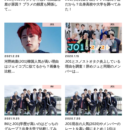
差が原因？ プラメの頻度も関係し
だから？出身高校や大学を調べてみ
て…
た！
JO1
JO1
2021.2.28
2020.1.15
河野純喜(JO1)韓国人気が高い理由
JO1とスノストオタク炎上している
はジェイコブに似てるから？画像を
理由を調査！辞めジュと同期のメン
比較…
バーは…
INI
JO1
2021.11.25
2020.7.20
INIとJO1|学歴が高いのはどっちの
JO1現在の人気(2020)やメンバーの
グループ？出身大学で比較してみ
レートを高い順にまとめ！1位は