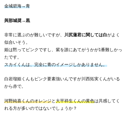
金城碧海→青
與那城奨→黒
非常に選ぶのが難しいですが、
川尻蓮君に関しては白
がよく
似合いそう。
姫は黙ってピンクですし、紫を誰にあてがうかが1番難しかっ
たです。
スカイくんは、完全に青のイメージしかありません。
白岩瑠姫くんもピンク要素強いんですが川西拓実くんがいる
から赤で。
河野純喜くんのオレンジ
と
大平祥生くんの黄色
は共感してく
れる方が多いのではないでしょうか？