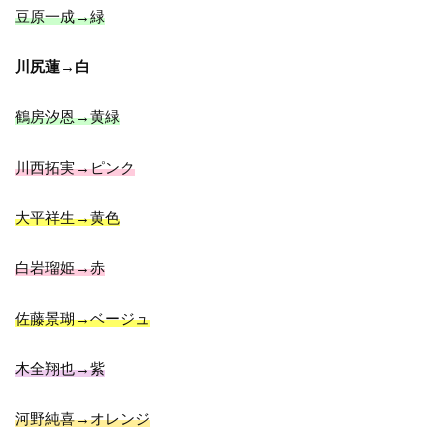
豆原一成→緑
川尻蓮→白
鶴房汐恩→黄緑
川西拓実→ピンク
大平祥生→黄色
白岩瑠姫→赤
佐藤景瑚→ベージュ
木全翔也→紫
河野純喜→オレンジ