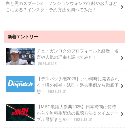
白と黒のスプーン2 ｜ソンジョンウォンの年齢やお店はど
こにある？インスタ・予約方法を調べてみた！
新着エントリー
チェ・ガンロクのプロフィールと経歴！名
言や人気の理由も調べてみた！
2026.01.13
【デスパッチ砲2026】いつ何時に発表され
る？噂の候補・法則・過去事例から徹底予
想！
2025.12.31
【MBC歌謡大祭典2025】日本時間は何時
から？無料生配信の視聴方法＆タイムテー
ブル最新まとめ！
2025.12.31