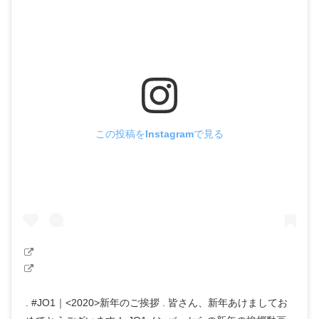
この投稿をInstagramで見る
. #JO1｜<2020>新年のご挨拶 . 皆さん、新年あけましてお