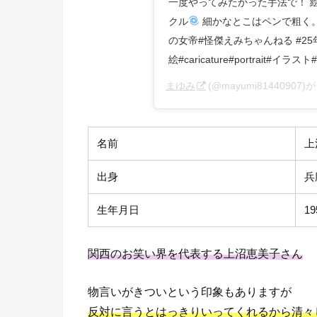
一度やってみたかった手法で！ 
クル
細かなとこはペンで粗く。
の女帝#怪傑えみちゃんねる #25
絵#caricature#portrait#イラ
まゆみ
(@mayumi8144090
名前
上
出身
兵
生年月日
1
関西のお笑い界を代表する上沼恵美子さん
物言いがきついという印象もありますが
反対に言うとはっきりいってくれるから清々