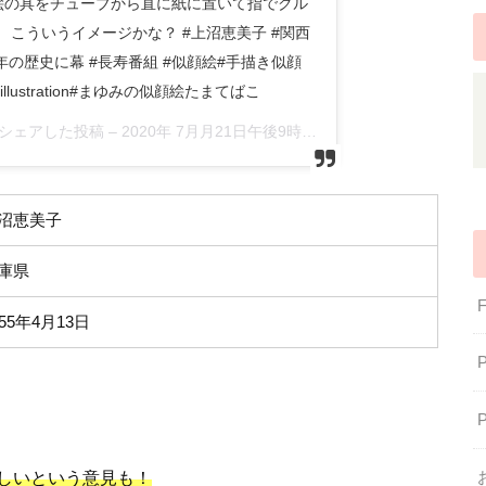
絵の具をチューブから直に紙に置いて指でクル
 こういうイメージかな？ #上沼恵美子 #関西
年の歴史に幕 #長寿番組 #似顔絵#手描き似顔
スト#illustration#まゆみの似顔絵たまてばこ
7)がシェアした投稿 –
2020年 7月月21日午後9時45分PDT
沼恵美子
庫県
955年4月13日
しいという意見も！