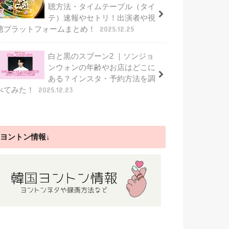
聴方法・タイムテーブル（タイ
テ）速報やセトリ！出演者や視
聴プラットフォームまとめ！
2025.12.25
白と黒のスプーン2 ｜ソンジョ
ンウォンの年齢やお店はどこに
ある？インスタ・予約方法を調
べてみた！
2025.12.23
ヨントン情報↓