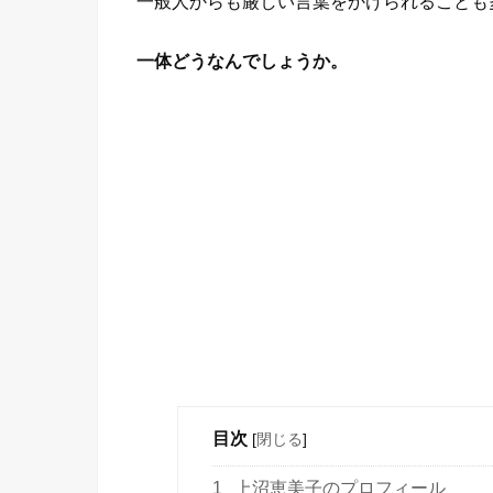
一般人からも厳しい言葉をかけられることも
一体どうなんでしょうか。
目次
[
閉じる
]
1
上沼恵美子のプロフィール