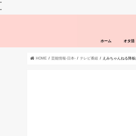
"
"
ホーム
オタ活
HOME
芸能情報-日本-
テレビ番組
えみちゃんねる降板