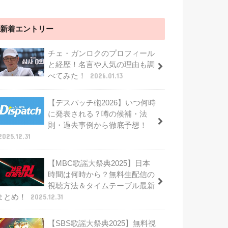
新着エントリー
チェ・ガンロクのプロフィール
と経歴！名言や人気の理由も調
べてみた！
2026.01.13
【デスパッチ砲2026】いつ何時
に発表される？噂の候補・法
則・過去事例から徹底予想！
2025.12.31
【MBC歌謡大祭典2025】日本
時間は何時から？無料生配信の
視聴方法＆タイムテーブル最新
まとめ！
2025.12.31
【SBS歌謡大祭典2025】無料視