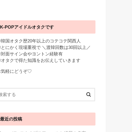
K-POPアイドルオタクです
◎韓国オタク歴20年以上のコテコテ関西人
◎とにかく現場重視で ＼渡韓回数は30回以上／
◎対面サイン会やヨントン経験有
◎オタクで得た知識をお伝えしていきます
お気軽にどうぞ♡
最近の投稿