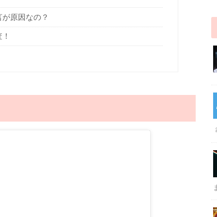
言が原因なの？
査！