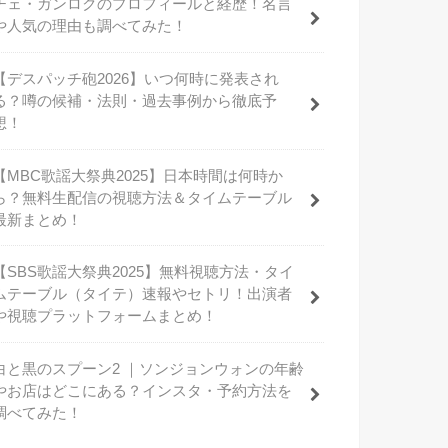
チェ・ガンロクのプロフィールと経歴！名言
や人気の理由も調べてみた！
【デスパッチ砲2026】いつ何時に発表され
る？噂の候補・法則・過去事例から徹底予
想！
【MBC歌謡大祭典2025】日本時間は何時か
ら？無料生配信の視聴方法＆タイムテーブル
最新まとめ！
【SBS歌謡大祭典2025】無料視聴方法・タイ
ムテーブル（タイテ）速報やセトリ！出演者
や視聴プラットフォームまとめ！
白と黒のスプーン2 ｜ソンジョンウォンの年齢
やお店はどこにある？インスタ・予約方法を
調べてみた！