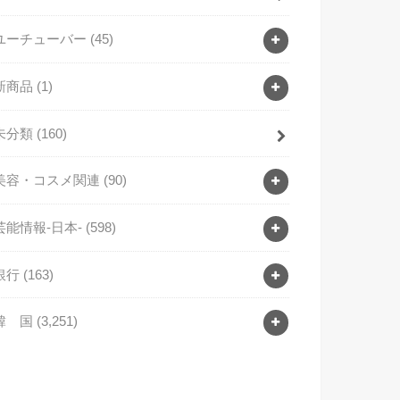
ユーチューバー
(45)
新商品
(1)
未分類
(160)
美容・コスメ関連
(90)
芸能情報-日本-
(598)
銀行
(163)
韓 国
(3,251)