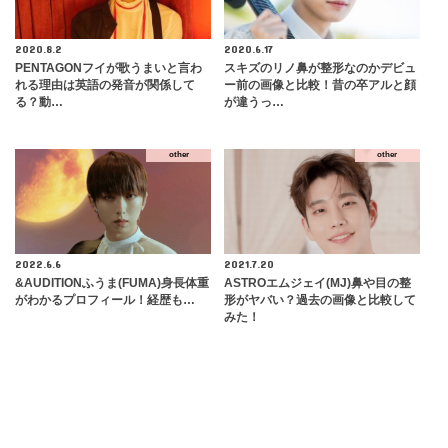
2020.8.2
2020.6.17
PENTAGONフイが歌うまいと言わ
スキズのリノ鼻が整形なのかデビュ
れる理由は英語の発音が関係して
ー前の画像と比較！昔の卒アルと顔
る？動…
が違うっ…
other
other
2022.6.6
2021.7.20
&AUDITIONふうま(FUMA)身長体重
ASTROエムジェイ(MJ)鼻や目の整
がわかるプロフィール！経歴も…
形がヤバい？過去の画像と比較して
みた！