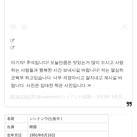
이기자! 추석입니다! 오늘만큼은 맛있는거 많이 드시고 사랑
하는 사람들과 행복한 시간 보내시길 바랍니다! 저는 열심히
군복무 하고있습니다. 너무 걱정마시고 잘지내고 계시길 바
랍니다. 사진은 입대전 찍은 사진입니다.
REALCNU
(@realcnu)がシェアした投稿 –
2019年 9月月13日午前12時28分PDT
名前
シンドンウ(신동우 )
出身
韓国
生年月日
1991年6月16日