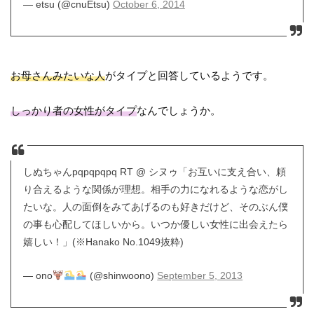
— etsu (@cnuEtsu)
October 6, 2014
お母さんみたいな人
がタイプと回答しているようです。
しっかり者の女性がタイプ
なんでしょうか。
しぬちゃんpqpqpqpq RT @ シヌゥ「お互いに支え合い、頼
り合えるような関係が理想。相手の力になれるような恋がし
たいな。人の面倒をみてあげるのも好きだけど、そのぶん僕
の事も心配してほしいから。いつか優しい女性に出会えたら
嬉しい！」(※Hanako No.1049抜粋)
— ono
(@shinwoono)
September 5, 2013