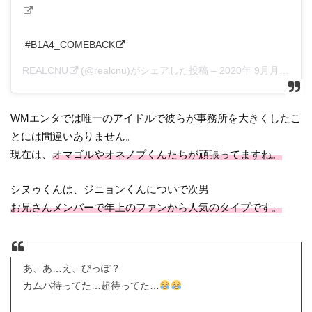
‪#B1A4_COMEBACK
REALCNU
(@realcnu)がシェアした投稿 –
2020年 9月月29日午前6時00分PDT
WMエンタでは唯一のアイドルで彼らが事務所を大きくしたこ
とには間違いありません。
現在は、
オマゴルやオネノプくんたちが頑張ってますね。
シヌゥくんは、ジニョンくんについで次男
お兄さんメンバーで年上のファンから人気のタイプです。
あ、あ…え、びっぽ？
カムバ待ってた…超待ってた…