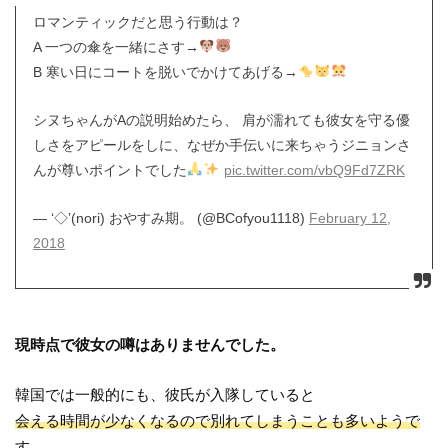
ロマンティックだと思う行動は？
A 一つの傘を一緒にさす→
B 寒い日にコートを脱いでかけてあげる→
シヌちゃんがAの説明始めたら、 肩が濡れても彼女を守る優
しさをアピールをしに、なぜか手伝いに来ちゃうジニョンさ
んが尊いポイントでした
pic.twitter.com/vbQ9Fd7ZRK
— ‘◇’(nori) おやすみ期。 (@BCofyou1118)
February 12,
2018
現時点で彼女の噂はありませんでした。
韓国では一般的にも、彼氏が入隊していると
会える時間が少なくなるので別れてしまうことも多いようで
す。