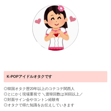
K-POPアイドルオタクです
◎韓国オタク歴20年以上のコテコテ関西人
◎とにかく現場重視で ＼渡韓回数は30回以上／
◎対面サイン会やヨントン経験有
◎オタクで得た知識をお伝えしていきます