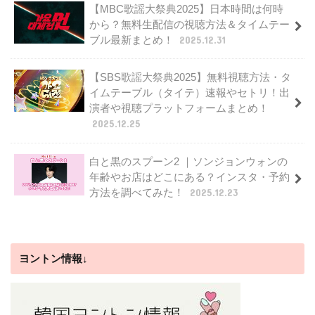
【MBC歌謡大祭典2025】日本時間は何時
から？無料生配信の視聴方法＆タイムテー
ブル最新まとめ！
2025.12.31
【SBS歌謡大祭典2025】無料視聴方法・タ
イムテーブル（タイテ）速報やセトリ！出
演者や視聴プラットフォームまとめ！
2025.12.25
白と黒のスプーン2 ｜ソンジョンウォンの
年齢やお店はどこにある？インスタ・予約
方法を調べてみた！
2025.12.23
ヨントン情報↓