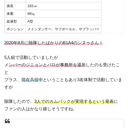
身長
182㎝
体重
68㎏
血液型
A型
ポジション
メインダンサー、サブボーカル、サブラッパー
2020年8月に除隊したばかりのB1A4のシヌゥさん！
5人組で活動していましたが
メ
ンバーのジニョンとバロが事務所を退所
したのも受けたこ
と
プラス、
現在兵役中
ということもあり3名体制で活動していま
すが
除隊したので、
3人でのカムバックが実現するという発表
に
ファンの人はかなり嬉しそうですね。