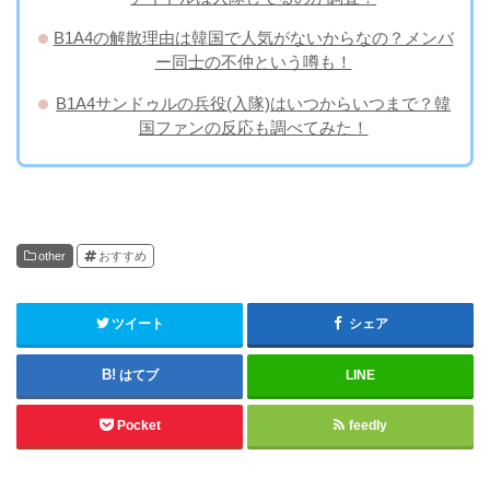
B1A4の解散理由は韓国で人気がないからなの？メンバ
ー同士の不仲という噂も！
B1A4サンドゥルの兵役(入隊)はいつからいつまで？韓
国ファンの反応も調べてみた！
other
おすすめ
ツイート
シェア
はてブ
LINE
Pocket
feedly