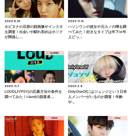
2020.8.30
2020.11.16
ホビヌナの旦那の顔画像やインスタ
ハソンウンの彼女や元カノの噂を調
を調査！出会いや馴れ初めはホソク
べてみた！好きなタイプは年下or年
が関係し…
上どっ…
I-LAND
other
2020.11.3
2020.2.8
LOUD(JYPSY)の応募方法や条件を
OnlyOneOfにはジュンジという日本
調べてみた！i-landの脱落者…
人メンバーがいるのか調査！年齢
や…
other
other