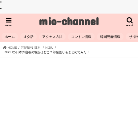
"
"
mio-channel
menu
search
ホーム
オタ活
アクセス方法
ヨントン情報
韓国芸能情報
サイ
HOME
芸能情報-日本-
NIZIU
NIZIUの日本の宿舎の場所はどこ？部屋割りもまとめてみた！