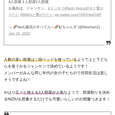
4人部屋３人部屋2人部屋。
お風呂は、ジャンケン。
#スッキリ
#NiziU
#niziu好きと繋が
りたい
#WithUと繋がりたい
pic.twitter.com/YMf1HwIOAR
—
NiziU最高のすべて人へ
虹ちゃんず (@NizichanZ)
July 24, 2020
人数の多い部屋は二段ベッドを使っている
ようで上と下どち
らを使うかをジャンケンで決めているようです！
メンバーがみんな同じ年代の女の子たちので共同生活は楽し
そうですよね！
やはり
広々と使える2人部屋が人気
なようで、部屋割りを決め
るNIZIUを想像するだけでも可愛いらしいのが想像つきます！