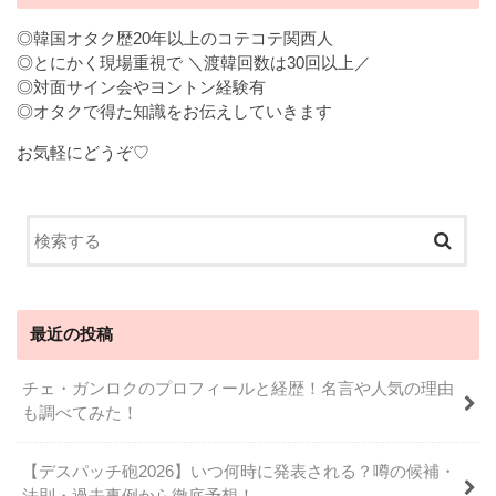
◎韓国オタク歴20年以上のコテコテ関西人
◎とにかく現場重視で ＼渡韓回数は30回以上／
◎対面サイン会やヨントン経験有
◎オタクで得た知識をお伝えしていきます
お気軽にどうぞ♡
最近の投稿
チェ・ガンロクのプロフィールと経歴！名言や人気の理由
も調べてみた！
【デスパッチ砲2026】いつ何時に発表される？噂の候補・
法則・過去事例から徹底予想！