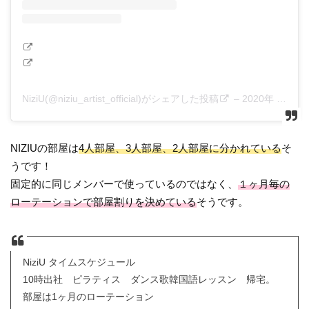
NiziU(@niziu_artist_official)がシェアした投稿
–
2020年 8月月31日午後8時25分PDT
NIZIUの部屋は
4人部屋、3人部屋、2人部屋に分かれている
そ
うです！
固定的に同じメンバーで使っているのではなく、
１ヶ月毎の
ローテーションで部屋割りを決めている
そうです。
NiziU タイムスケジュール
10時出社 ピラティス ダンス歌韓国語レッスン 帰宅。
部屋は1ヶ月のローテーション