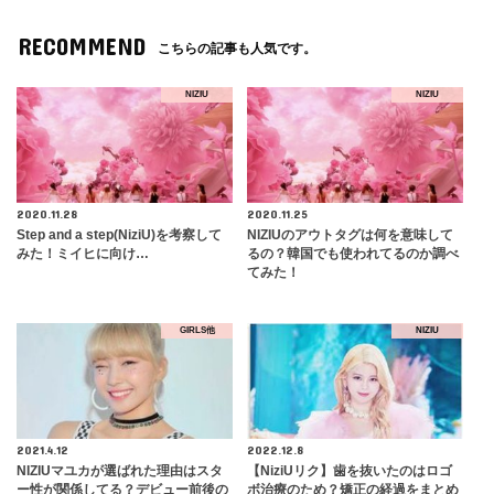
RECOMMEND
こちらの記事も人気です。
NIZIU
NIZIU
2020.11.28
2020.11.25
Step and a step(NiziU)を考察して
NIZIUのアウトタグは何を意味して
みた！ミイヒに向け…
るの？韓国でも使われてるのか調べ
てみた！
GIRLS他
NIZIU
2021.4.12
2022.12.8
NIZIUマユカが選ばれた理由はスタ
【NiziUリク】歯を抜いたのはロゴ
ー性が関係してる？デビュー前後の
ボ治療のため？矯正の経過をまとめ