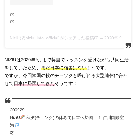
NiziU(@niziu_info_official)がシェアした投稿
–
2020年 9月月12日午前7時00分PDT
NIZIUは2020年9月まで韓国でレッスンを受けながら共同生活
をしていたため、
まだ日本に宿舎はない
ようです。
ですが、今回韓国の秋のチュソクと呼ばれる大型連休に合わ
せて
日本に帰国してきた
そうです！
200929
NiziU
秋夕(チュソク)の休みで日本へ帰国！！ 仁川国際空
港
②