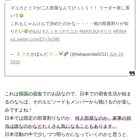
マユカとリマが二人部屋なんてびっくり！！ リーダー差し置
いて
これもじゃんけんで決めたのかな～・・・他の部屋割りが知
りたい
#NiziU
#スッキリ
#マユカ
#MAYUKA
#リマ
#RIMA
pic.twitter.com/ETyTe2jll0
—
たかぱんだ
(@takapanda0211)
July 24,
2020
これは
韓国の宿舎
でのお話なので、日本での宿舎生活が始ま
るのならば、そのエピソードもメンバーから聴けるのが楽し
みですよね！
日本では固定の部屋割りなのか、
何人部屋なのか、家事の担
当は誰なのかなどたくさん気になることもあります。
日本活動の中で少しづつ明らかになっていくのかと思うと、