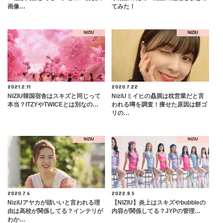
画像…
てみた！
NIZIU
NIZIU
2021.2.11
2020.7.22
NIZIU韓国宿舎はスキズと同じって
NiziUミイヒの贔屓は枕営業だと言
本当？ITZYやTWICEとは別なの…
われる噂を調査！痩せた原因は餅ゴ
リの…
NIZIU
NIZIU
2020.7.6
2022.8.5
NiziUアヤカが頭いいと言われる理
【NIZIU】炎上はスキズやbubbleの
由は高校が関係してる？インテリが
内容が関係してる？JYPの管理…
わか…