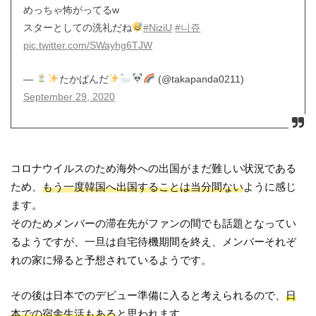
めっちゃ怖がってるw
スターとしての洗礼だね
#NiziU
#니쥬
pic.twitter.com/SWayhg6TJW
—
たかぱんだ
(@takapanda0211)
September 29, 2020
コロナウイルスのため海外への出国がまだ難しい状況である
ため、
もう一度韓国へ出国することは当分間ない
ように感じ
ます。
そのためメンバーの滞在先がファンの間でも話題となってい
るようですが、一旦は自宅待機期間を終え、メンバーそれぞ
れの家に帰ると予想されているようです。
その後は日本でのデビュー準備に入ると考えられるので、
日
本での宿舎生活もある
と思われます。