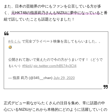
また、日本の芸能界の中にもファンを公言している方が多
く、
元HKT48の指原莉乃さんもNIZIUに夢中になっている
と番
組で話していたことも話題となりました！
#今くら
で完全プライベート映像を流してもらいました。。
公開されて急いで覚えたので今の方がうまいです！（どうで
もいい）
#NiziU
pic.twitter.com/hB574y3CI4
— 指原 莉乃 (@345__chan)
July 29, 2020
正式デビュー前ながらたくさんの注目を集め、常に話題の中
心にいるNIZIUがこれから本格的にどのように活躍していくの