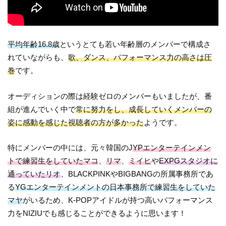
平均年齢16.8歳
というとても若い年齢層のメンバーで構成さ
れていながらも、
歌、ダンス、パフォーマンス力の高さは圧
巻
です。
オーディションの際は経験ゼロのメンバーもいましたが、番
組が進んでいく中で
常に努力をし、成長していくメンバーの
姿に感動を感じた視聴者の方が多かった
ようです。
特にメンバーの中には、元々韓国のJ
YPエンターテインメン
トで練習生をしていたマコ
、
リマ
、
ミイヒ
や
EXPGスタジオに
通っていたリオ
、BLACKPINKやBIGBANGの所属事務所であ
る
YGエンターテインメントの日本事務所で練習生をしていた
マヤ
がいるため、K-POPアイドルが持つ高いパフォーマンス
力をNIZIUでも感じることができるように思います！