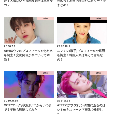
た！人気ないと言われる噂は本当な
芸名って本当？理由やエピソードを
の？
まとめ！
other
other
2020.7.8
2022.10.8
AB6IXウンのプロフィールやあだ名
ユンミレ(歌手)プロフィールや経歴
を調査！交友関係がヤバいって本
を調査！韓国人気は高くて有名な
当？
の？
other
other
2020.11.28
2021.2.28
GOT7マーク兵役はいつからいつま
ATEEZ(アチズ)サンの首にあるのは
で？年齢も確認してみた！
シミorキスマーク？画像で検証し
て…