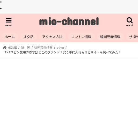
"
"
mio-channel
menu
search
ホーム
オタ活
アクセス方法
ヨントン情報
韓国芸能情報
サイ
HOME
韓 国
韓国芸能情報
other
TXTスビン愛用の香水はどこのブランド？安く手に入れられるサイトも調べてみた！