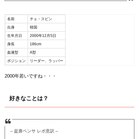
名前
チェ・スビン
出身
韓国
生年月日
2000年12月5日
身長
186cm
血液型
A型
ポジション
リーダー、ラッパー
2000年若いですね・・・
好きなことは？
– 盆唐ペンサ レポ意訳 –