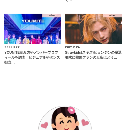
other
other
2022.3.22
2021.2.26
YOUNITE読み方やメンバープロフ
Straykids(スキズ)ヒョンジンの脱退
ィールを調査！ビジュアルやダンス
要求に韓国ファンの反応はどう…
担当…