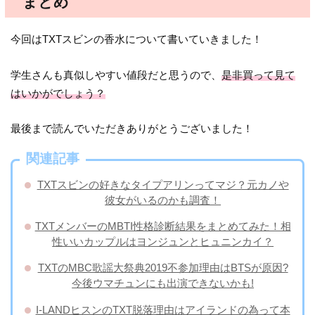
まとめ
今回はTXTスビンの香水について書いていきました！
学生さんも真似しやすい値段だと思うので、
是非買って見て
はいかがでしょう？
最後まで読んでいただきありがとうございました！
関連記事
TXTスビンの好きなタイプアリンってマジ？元カノや
彼女がいるのかも調査！
TXTメンバーのMBTI性格診断結果をまとめてみた！相
性いいカップルはヨンジュンとヒュニンカイ？
TXTのMBC歌謡大祭典2019不参加理由はBTSが原因?
今後ウマチュンにも出演できないかも!
I-LANDヒスンのTXT脱落理由はアイランドの為って本