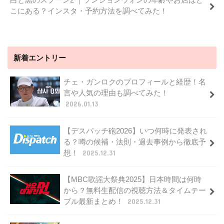
こにある？インスタ・予約方法を調べてみた！
新着エントリー
チェ・ガンロクのプロフィールと経歴！名
言や人気の理由も調べてみた！
2026.01.13
【デスパッチ砲2026】いつ何時に発表され
る？噂の候補・法則・過去事例から徹底予
想！
2025.12.31
【MBC歌謡大祭典2025】日本時間は何時
から？無料生配信の視聴方法＆タイムテー
ブル最新まとめ！
2025.12.31