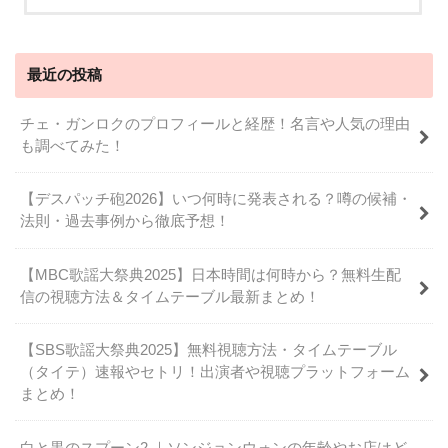
最近の投稿
チェ・ガンロクのプロフィールと経歴！名言や人気の理由
も調べてみた！
【デスパッチ砲2026】いつ何時に発表される？噂の候補・
法則・過去事例から徹底予想！
【MBC歌謡大祭典2025】日本時間は何時から？無料生配
信の視聴方法＆タイムテーブル最新まとめ！
【SBS歌謡大祭典2025】無料視聴方法・タイムテーブル
（タイテ）速報やセトリ！出演者や視聴プラットフォーム
まとめ！
白と黒のスプーン2 ｜ソンジョンウォンの年齢やお店はど