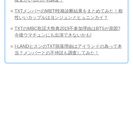
TXTメンバーのMBTI性格診断結果をまとめてみた！相
性いいカップルはヨンジュンとヒュニンカイ？
TXTのMBC歌謡大祭典2019不参加理由はBTSが原因?
今後ウマチュンにも出演できないかも!
I-LANDヒスンのTXT脱落理由はアイランドの為って本
当？メンバーとの不仲説も調査してみた！