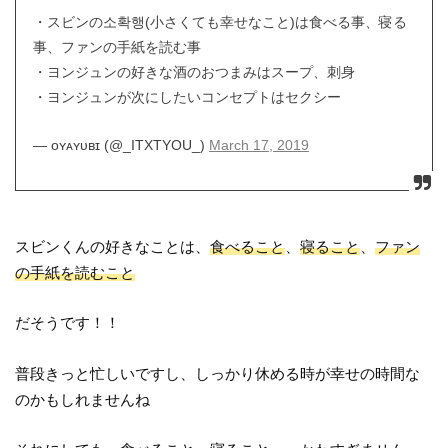
・スビンの소확행(小さくても幸せなこと)は食べる事、寝る
事、ファンの手紙を読む事
・ヨンジュンの好きな酒のおつまみはスープ、刺身
・ヨンジュンが次にしたいコンセプトはセクシー
— ᴏʏᴀʏᴜʙɪ (@_ITXTYOU_)
March 17, 2019
スビンくんの好きなことは、
食べること
、
寝ること
、
ファン
の手紙を読むこと
だそうです！！
普段きっと忙しいですし、しっかり休める時が幸せの時間な
のかもしれませんね