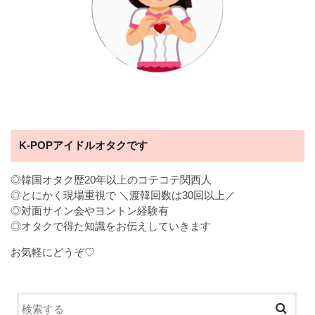
K-POPアイドルオタクです
◎韓国オタク歴20年以上のコテコテ関西人
◎とにかく現場重視で ＼渡韓回数は30回以上／
◎対面サイン会やヨントン経験有
◎オタクで得た知識をお伝えしていきます
お気軽にどうぞ♡