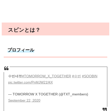
スビンとは？
プロフィール
수빈네컷
#TOMORROW_X_TOGETHER
#수빈
#SOOBIN
pic.twitter.com/PnMJW21f4X
— TOMORROW X TOGETHER (@TXT_members)
September 22, 2020