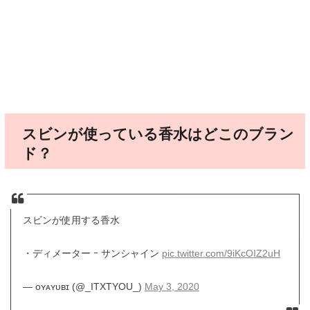
スビンが使っている香水はどこのブラン
ド？
スビンが使用する香水
・ディメーター ｰ サンシャイン
pic.twitter.com/9iKcOIZ2uH
— ᴏʏᴀʏᴜʙɪ (@_ITXTYOU_)
May 3, 2020