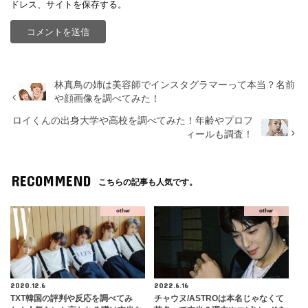
ドレス、サイトを保存する。
林真鳥の姉は美容師でインスタグラマーって本当？名前
や顔画像を調べてみた！
ロイくんの出身大学や高校を調べてみた！年齢やプロフ
ィールも調査！
RECOMMEND
こちらの記事も人気です。
other
other
2020.12.6
2022.6.16
TXT韓国の評判や反応を調べてみ
チャウヌ/ASTROは本名じゃなくて