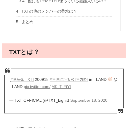
3.4
他にもDEMETER使っている芸能人いるの？
4
TXTの他のメンバーの香水は？
5
まとめ
TXTとは？
[
#오늘의TXT
] 200918
#투모로우바이투게더
in I-LAND
@
I-LAND
pic.twitter.com/jMKLTcFtYI
— TXT OFFICIAL (@TXT_bighit)
September 18, 2020