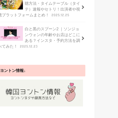
聴方法・タイムテーブル（タイ
テ）速報やセトリ！出演者や視
聴プラットフォームまとめ！
2025.12.25
白と黒のスプーン2 ｜ソンジョ
ンウォンの年齢やお店はどこに
ある？インスタ・予約方法を調
べてみた！
2025.12.23
ヨントン情報↓