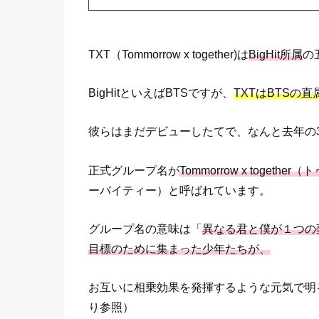
TXT（Tommorrow x together)は
BigHit所属
の
BigHitといえばBTSですが、
TXTはBTSの
彼らはまだデビューしたてで、なんと去年の3
正式グループ名が
Tommorrow x toget
ーバイティー）と呼ばれています。
グループ名の意味は「
異なる君と僕が１つの
目標のために集まった少年たちが、
お互いに相乗効果を発揮するような元気で明
り参照）