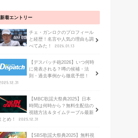
新着エントリー
チェ・ガンロクのプロフィール
と経歴！名言や人気の理由も調
べてみた！
2026.01.13
【デスパッチ砲2026】いつ何時
に発表される？噂の候補・法
則・過去事例から徹底予想！
2025.12.31
【MBC歌謡大祭典2025】日本
時間は何時から？無料生配信の
視聴方法＆タイムテーブル最新
まとめ！
2025.12.31
【SBS歌謡大祭典2025】無料視