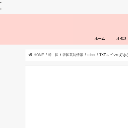
"
"
ホーム
オタ活
HOME
韓 国
韓国芸能情報
other
TXTスビンの好