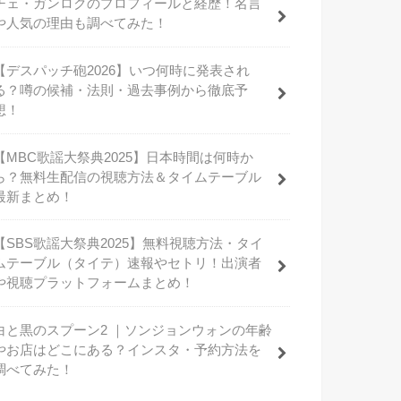
チェ・ガンロクのプロフィールと経歴！名言
や人気の理由も調べてみた！
【デスパッチ砲2026】いつ何時に発表され
る？噂の候補・法則・過去事例から徹底予
想！
【MBC歌謡大祭典2025】日本時間は何時か
ら？無料生配信の視聴方法＆タイムテーブル
最新まとめ！
【SBS歌謡大祭典2025】無料視聴方法・タイ
ムテーブル（タイテ）速報やセトリ！出演者
や視聴プラットフォームまとめ！
白と黒のスプーン2 ｜ソンジョンウォンの年齢
やお店はどこにある？インスタ・予約方法を
調べてみた！