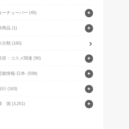
ユーチューバー
(45)
新商品
(1)
未分類
(160)
美容・コスメ関連
(90)
芸能情報-日本-
(598)
銀行
(163)
韓 国
(3,251)