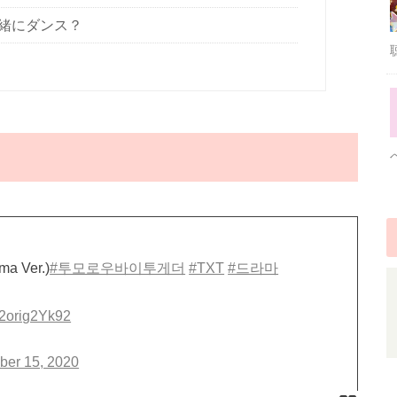
緒にダンス？
 Ver.)
#투모로우바이투게더
#TXT
#드라마
m/2orig2Yk92
ber 15, 2020