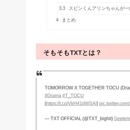
3.3
スビンくんアリンちゃんが一
4
まとめ
そもそもTXTとは？
TOMORROW X TOGETHER TOCU (Drama
#Drama
#T_TOCU
(
https://t.co/VkH41dWSAI
)
pic.twitter.co
— TXT OFFICIAL (@TXT_bighit)
Septem