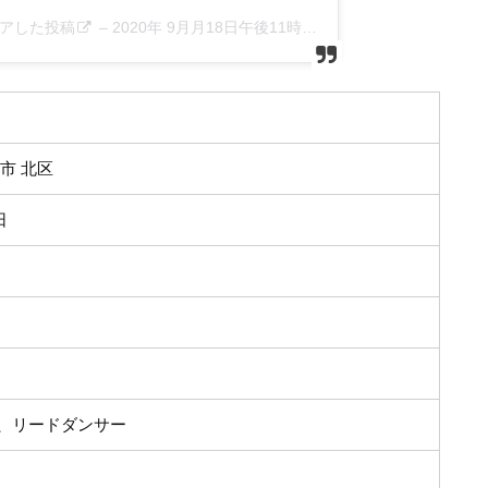
がシェアした投稿
–
2020年 9月月18日午後11時27分PDT
市 北区
日
、リードダンサー