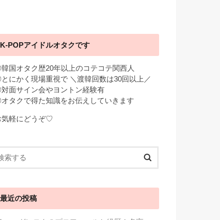
K-POPアイドルオタクです
◎韓国オタク歴20年以上のコテコテ関西人
◎とにかく現場重視で ＼渡韓回数は30回以上／
◎対面サイン会やヨントン経験有
◎オタクで得た知識をお伝えしていきます
お気軽にどうぞ♡
最近の投稿