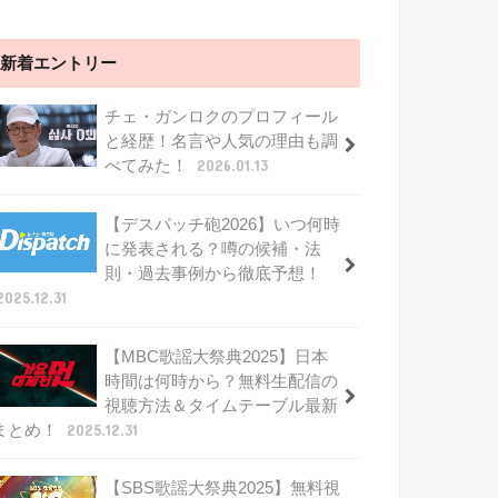
新着エントリー
チェ・ガンロクのプロフィール
と経歴！名言や人気の理由も調
べてみた！
2026.01.13
【デスパッチ砲2026】いつ何時
に発表される？噂の候補・法
則・過去事例から徹底予想！
2025.12.31
【MBC歌謡大祭典2025】日本
時間は何時から？無料生配信の
視聴方法＆タイムテーブル最新
まとめ！
2025.12.31
【SBS歌謡大祭典2025】無料視