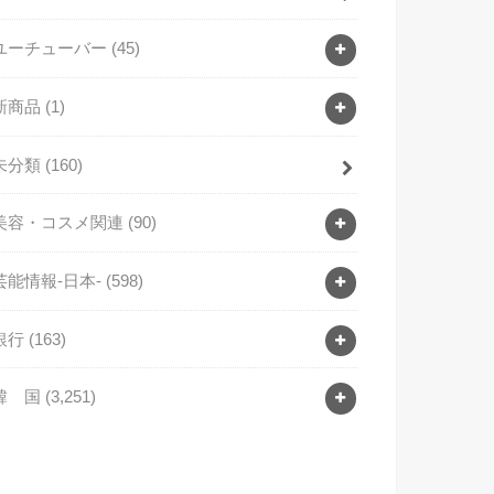
ユーチューバー
(45)
新商品
(1)
未分類
(160)
美容・コスメ関連
(90)
芸能情報-日本-
(598)
銀行
(163)
韓 国
(3,251)