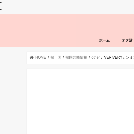
"
"
ホーム
オタ活
HOME
韓 国
韓国芸能情報
other
VERIVERY