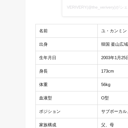
VERIVERY(@the_verivery)
名前
ユ・カンミン
出身
韓国 釜山広域
生年月日
2003年1月25
身長
173cm
体重
56kg
血液型
О型
ポジション
サブボーカル
家族構成
父、母