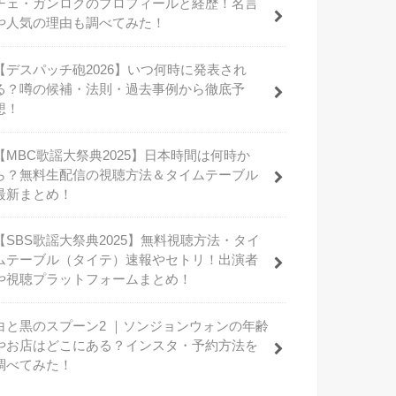
チェ・ガンロクのプロフィールと経歴！名言
や人気の理由も調べてみた！
【デスパッチ砲2026】いつ何時に発表され
る？噂の候補・法則・過去事例から徹底予
想！
【MBC歌謡大祭典2025】日本時間は何時か
ら？無料生配信の視聴方法＆タイムテーブル
最新まとめ！
【SBS歌謡大祭典2025】無料視聴方法・タイ
ムテーブル（タイテ）速報やセトリ！出演者
や視聴プラットフォームまとめ！
白と黒のスプーン2 ｜ソンジョンウォンの年齢
やお店はどこにある？インスタ・予約方法を
調べてみた！