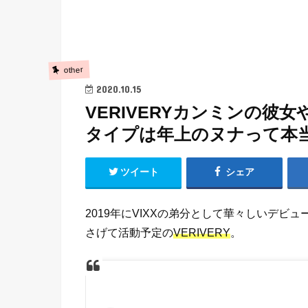
other
2020.10.15
VERIVERYカンミンの
タイプは年上のヌナって本
ツイート
シェア
2019年にVIXXの弟分として華々しいデビュ
さげて活動予定の
VERIVERY
。