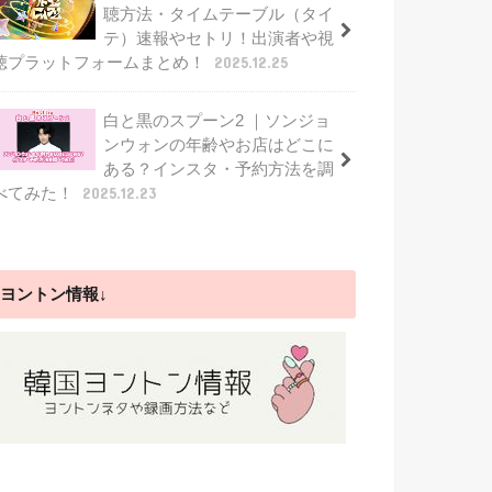
聴方法・タイムテーブル（タイ
テ）速報やセトリ！出演者や視
聴プラットフォームまとめ！
2025.12.25
白と黒のスプーン2 ｜ソンジョ
ンウォンの年齢やお店はどこに
ある？インスタ・予約方法を調
べてみた！
2025.12.23
ヨントン情報↓