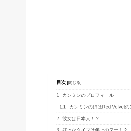
目次
[
閉じる
]
1
カンミンのプロフィール
1.1
カンミンの姉はRed Velve
2
彼女は日本人！？
3
好きなタイプは年上のヌナ！？