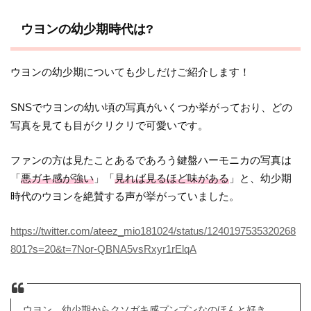
ウヨンの幼少期時代は?
ウヨンの幼少期についても少しだけご紹介します！
SNSでウヨンの幼い頃の写真がいくつか挙がっており、どの
写真を見ても目がクリクリで可愛いです。
ファンの方は見たことあるであろう鍵盤ハーモニカの写真は
「
悪ガキ感が強い
」「
見れば見るほど味がある
」と、幼少期
時代のウヨンを絶賛する声が挙がっていました。
https://twitter.com/ateez_mio181024/status/1240197535320268
801?s=20&t=7Nor-QBNA5vsRxyr1rElqA
ウヨン、幼少期からクソガキ感プンプンなのほんと好き