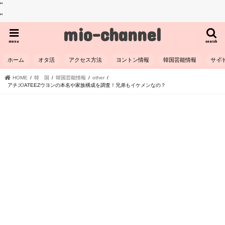
"
"
mio-channel
menu
search
ホーム
オタ活
アクセス方法
ヨントン情報
韓国芸能情報
サイ
HOME
韓 国
韓国芸能情報
other
アチズ/ATEEZウヨンの本名や家族構成を調査！兄弟もイケメンなの？