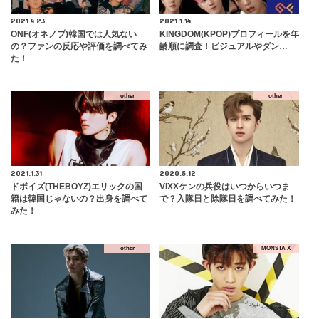
2021.4.23
2021.1.14
ONF(オネノプ)韓国では人気ない
​KINGDOM(KPOP)プロフィールを年
の？ファンの反応や評価を調べてみ
齢順に調査！ビジュアルやダン…
た！
other
other
2021.1.31
2020.5.12
ドボイズ(THEBOYZ)エリックの国
VIXXケンの兵役はいつからいつま
籍は韓国じゃないの？出身を調べて
で？入隊日と除隊日を調べてみた！
みた！
other
MONSTA X