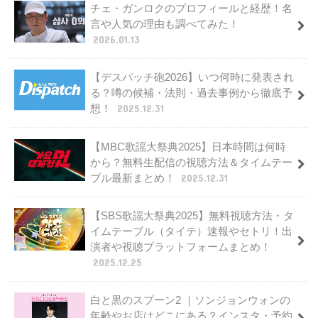
チェ・ガンロクのプロフィールと経歴！名
言や人気の理由も調べてみた！
2026.01.13
【デスパッチ砲2026】いつ何時に発表され
る？噂の候補・法則・過去事例から徹底予
想！
2025.12.31
【MBC歌謡大祭典2025】日本時間は何時
から？無料生配信の視聴方法＆タイムテー
ブル最新まとめ！
2025.12.31
【SBS歌謡大祭典2025】無料視聴方法・タ
イムテーブル（タイテ）速報やセトリ！出
演者や視聴プラットフォームまとめ！
2025.12.25
白と黒のスプーン2 ｜ソンジョンウォンの
年齢やお店はどこにある？インスタ・予約