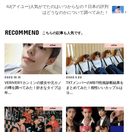
IU(アイユー)人気がでたのはいつからなの？日本の評判
はどうなのかについて調べてみた！
RECOMMEND
こちらの記事も人気です。
other
other
2020.10.15
2020.5.22
VERIVERYカンミンの彼女や元カノ
TXTメンバーのMBTI性格診断結果を
の噂を調べてみた！好きなタイプは
まとめてみた！相性いいカップルは
年…
ヨ…
other
other