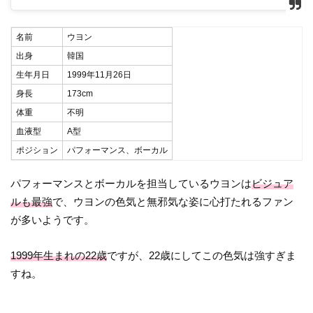
名前
ウヨン
出身
韓国
生年月日
1999年11月26日
身長
173cm
体重
不明
血液型
A型
ポジション
パフォーマンス、ボーカル
パフォーマンスとボーカルを担当しているウヨンは
ビジュア
ルも最強
で、ウヨンの色気と無邪気な姿に心打たれるファン
が多いようです。
1999年生まれの22歳
ですが、22歳にしてこの色気は強すぎま
すね。