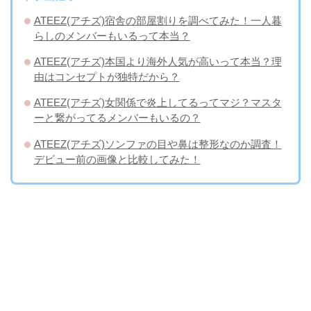
ATEEZ(アチズ)宿舎の部屋割りを調べてみた！一人暮
らしのメンバーもいるって本当？
ATEEZ(アチズ)本国より海外人気が高いって本当？理
由はコンセプトが独特だから？
ATEEZ(アチズ)女関係で炎上してるってマジ？マスタ
ーと繋がってるメンバーもいるの？
​ATEEZ(アチズ)ソンファの目や鼻は整形なのか調査！
デビュー前の画像と比較してみた！