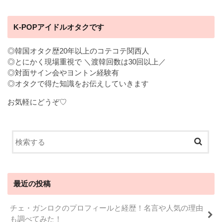
K-POPアイドルオタクです
◎韓国オタク歴20年以上のコテコテ関西人
◎とにかく現場重視で ＼渡韓回数は30回以上／
◎対面サイン会やヨントン経験有
◎オタクで得た知識をお伝えしていきます
お気軽にどうぞ♡
最近の投稿
チェ・ガンロクのプロフィールと経歴！名言や人気の理由
も調べてみた！