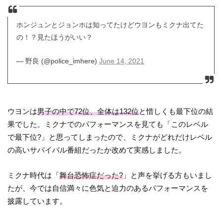
ホンジュンとジョンホは知ってたけどウヨンもミクナ出てた
の！？見たほうがいい？
— 野良 (@police_imhere)
June 14, 2021
ウヨンは
男子の中で72位、全体は132位
と惜しくも最下位の結
果でした。ミクナでのパフォーマンスを見ても「このレベル
で最下位?」と思ってしまったので、ミクナがどれだけレベル
の高いサバイバル番組だったか改めて実感しました。
ミクナ時代は「
舞台恐怖症だった?
」と声を挙げる方もいまし
たが、今では自信満々に色気と迫力のあるパフォーマンスを
披露しています。