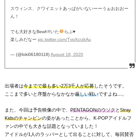
スウィンス、クワイエットあっぱがいないーーうぉおおおー
ん！
でも大好きなBewhYいた
らぶ
♥
楽しみだなー
pic.twitter.com/TvpXcrzkAu
— (@loki06180118)
August 18, 2020
出場者は
今までで最も多い2万3千人が応募
したそうです。
ここまで多いと序盤からなかなか
厳しい戦い
ですよね…。
また、今回は予告映像の中で、
PENTAGONのウソク
と
Stray
Kidsのチャンビン
の姿があったことから、K-POPアイドルフ
ァンの中でも大きな話題となっていました！
アイドルが1人のラッパーとして出ることに対して、毎回賛否