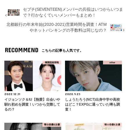
セブチ(SEVENTEEN)メンバーの兵役はいつからいつま
で？行かなくていいメンバーもまとめ！
北都銀行の年末年始(2020-2021)営業時間を調査！ATM
やネットバンキングの手数料は同じなの？
RECOMMEND
こちらの記事も人気です。
韓国芸能情報
other
2022.12.31
2020.9.23
イジョンソク＆IU【熱愛】出会いや
しょうたろう(NCT)出身中学や高校
馴れ初めを調査！いつから交際して
はどこ？EXPGに通っていた噂も調
るの？
査！
韓☆俳優&女優
韓☆俳優&女優