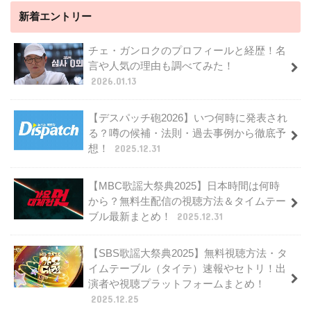
新着エントリー
チェ・ガンロクのプロフィールと経歴！名
言や人気の理由も調べてみた！
2026.01.13
【デスパッチ砲2026】いつ何時に発表され
る？噂の候補・法則・過去事例から徹底予
想！
2025.12.31
【MBC歌謡大祭典2025】日本時間は何時
から？無料生配信の視聴方法＆タイムテー
ブル最新まとめ！
2025.12.31
【SBS歌謡大祭典2025】無料視聴方法・タ
イムテーブル（タイテ）速報やセトリ！出
演者や視聴プラットフォームまとめ！
2025.12.25