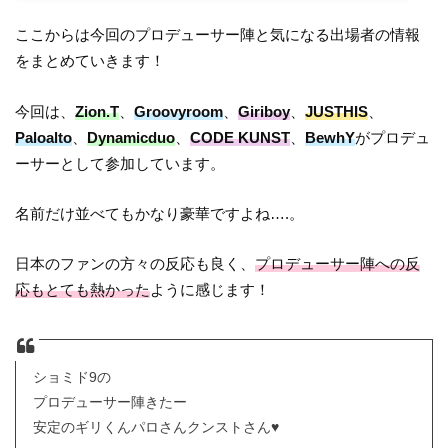
ここからは今回のプロデューサー陣と気になる出場者の情報
をまとめていきます！
今回は、
Zion.T
、
Groovyroom
、
Giriboy
、
JUSTHIS
、
Paloalto
、
Dynamicduo
、
CODE KUNST
、
BewhY
がプロデュ
ーサーとして参加しています。
名前だけ並べてもかなり豪華ですよね….。
日本のファンの方々の反応も良く、
プロデューサー陣への反
応もとても熱かった
ように感じます！
ショミド9の
プロデューサー陣きたー
安定のギリくんパロさんクンストさん♥