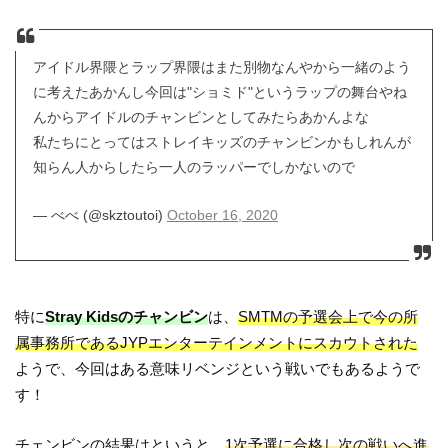
アイドル界隈とラップ界隈はまた別物なんやから一緒のよう
に考えたあかんし今回は"ショミド"というラップの舞台やね
んからアイドルのチャンビンとしてみたらあかんよな
私たちにとってはストレイキッズのチャンビンかもしれんが
知らん人からしたら一人のラッパーでしかないので
— べべ (@skztoutoi)
October 16, 2020
特に
Stray Kidsのチャンビン
は、
SMTMの予選会上で今の所
属事務所であるJYPエンターテインメントにスカウトされた
ようで、今回はある意味リベンジという戦いでもあるようで
す！
チェンビンの結果はというと、
1次予選に合格し次の戦いへ進