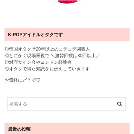
K-POPアイドルオタクです
◎韓国オタク歴20年以上のコテコテ関西人
◎とにかく現場重視で ＼渡韓回数は30回以上／
◎対面サイン会やヨントン経験有
◎オタクで得た知識をお伝えしていきます
お気軽にどうぞ♡
最近の投稿