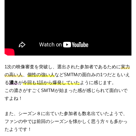
1次の映像審査を突破し、選出された参加者であるために
実力
の高い人
、
個性の強い人
などSMTMの面白みの1つだともいえ
る
濃さ
が
今回も1話から爆発していた
ように感じます。
この濃さがすごくSMTMが始まった感が感じられて面白いで
すよね！
また、シーズン８に出ていた参加者も数名出ていたようで、
ファンの中では前回のシーズンを懐かしく思う方々も多かっ
たようです！