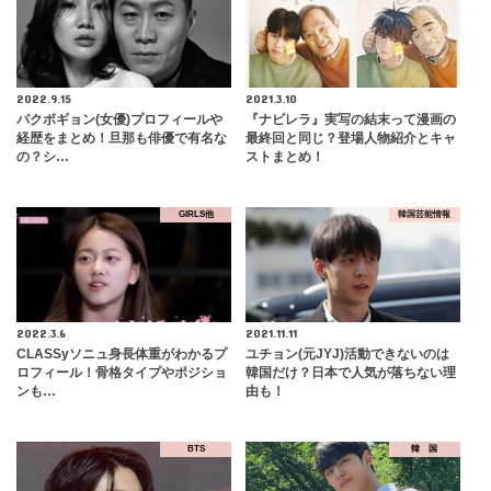
2022.9.15
2021.3.10
パクボギョン(女優)プロフィールや
『ナビレラ』実写の結末って漫画の
経歴をまとめ！旦那も俳優で有名な
最終回と同じ？登場人物紹介とキャ
の？シ…
ストまとめ！
GIRLS他
韓国芸能情報
2022.3.6
2021.11.11
CLASSyソニュ身長体重がわかるプ
ユチョン(元JYJ)活動できないのは
ロフィール！骨格タイプやポジショ
韓国だけ？日本で人気が落ちない理
ンも…
由も！
BTS
韓 国