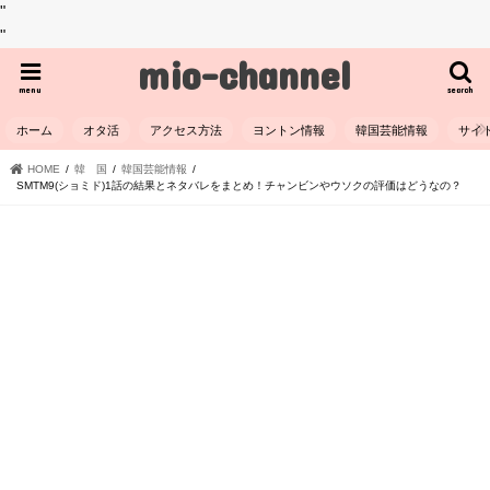
"
"
mio-channel
menu
search
ホーム
オタ活
アクセス方法
ヨントン情報
韓国芸能情報
サイ
HOME
韓 国
韓国芸能情報
SMTM9(ショミド)1話の結果とネタバレをまとめ！チャンビンやウソクの評価はどうなの？