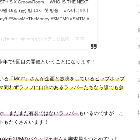
JUSTHIS X GroovyRoom ⠀ WHO IS THE NEXT
0월 16일 (금) 밤 11시 첫 방송 ⠀ #쇼미더머니
y9 #ShowMeTheMoney #SMTM9 #SMTM #
(@mnet_hiphop)がシェアした投稿 –
2020年10月月6日午後10時04分PDT
今年で9回目の開催ということになります！
いる
「Mnet」さんが企画と放映をしているヒップホップ
マ問わずラップに自信のあるラッパーたちなら誰でも参
や、まだまだ有名ではないラッパー
もいるのですが、こ
トもたくさんいます！
icoや元2PMのパク・ジェボム
も審査員をつとめていま