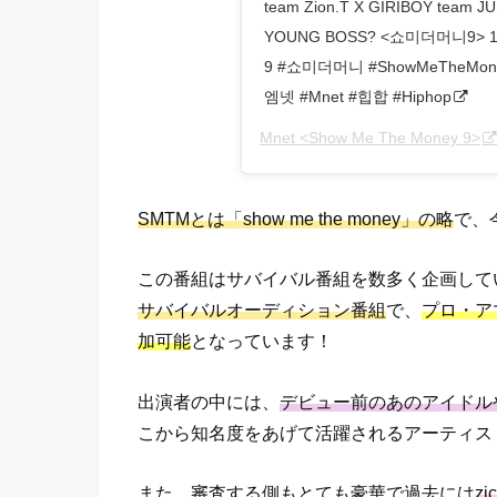
team Zion.T X GIRIBOY team 
YOUNG BOSS? <쇼미더머니9> 1
9 #쇼미더머니 #ShowMeTheMone
엠넷 #Mnet #힙합 #Hiphop
Mnet <Show Me The Money 9>
SMTMとは「show me the money」の略
で、
この番組はサバイバル番組を数多く企画して
サバイバルオーディション番組
で、
プロ・ア
加可能
となっています！
出演者の中には、
デビュー前のあのアイドル
こから知名度をあげて活躍されるアーティス
また、審査する側もとても豪華で過去には
z