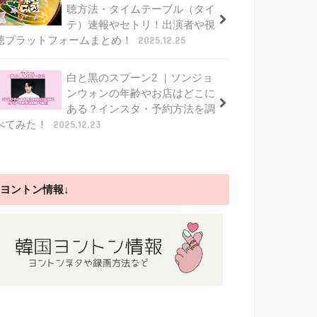
聴方法・タイムテーブル（タイ
テ）速報やセトリ！出演者や視
聴プラットフォームまとめ！
2025.12.25
白と黒のスプーン2 ｜ソンジョ
ンウォンの年齢やお店はどこに
ある？インスタ・予約方法を調
べてみた！
2025.12.23
ヨントン情報↓