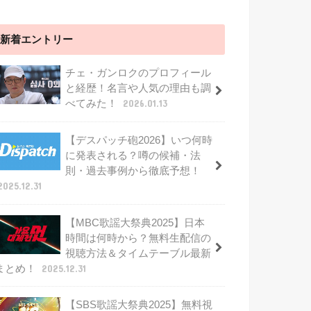
新着エントリー
チェ・ガンロクのプロフィール
と経歴！名言や人気の理由も調
べてみた！
2026.01.13
【デスパッチ砲2026】いつ何時
に発表される？噂の候補・法
則・過去事例から徹底予想！
2025.12.31
【MBC歌謡大祭典2025】日本
時間は何時から？無料生配信の
視聴方法＆タイムテーブル最新
まとめ！
2025.12.31
【SBS歌謡大祭典2025】無料視