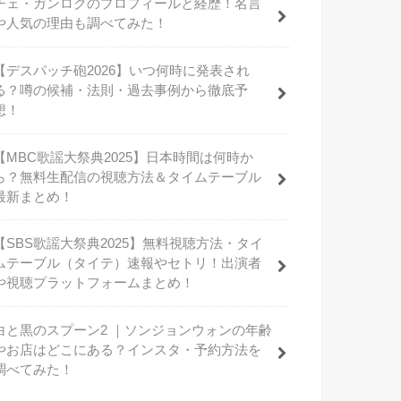
チェ・ガンロクのプロフィールと経歴！名言
や人気の理由も調べてみた！
【デスパッチ砲2026】いつ何時に発表され
る？噂の候補・法則・過去事例から徹底予
想！
【MBC歌謡大祭典2025】日本時間は何時か
ら？無料生配信の視聴方法＆タイムテーブル
最新まとめ！
【SBS歌謡大祭典2025】無料視聴方法・タイ
ムテーブル（タイテ）速報やセトリ！出演者
や視聴プラットフォームまとめ！
白と黒のスプーン2 ｜ソンジョンウォンの年齢
やお店はどこにある？インスタ・予約方法を
調べてみた！