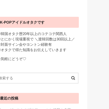
K-POPアイドルオタクです
◎韓国オタク歴20年以上のコテコテ関西人
◎とにかく現場重視で ＼渡韓回数は30回以上／
◎対面サイン会やヨントン経験有
◎オタクで得た知識をお伝えしていきます
お気軽にどうぞ♡
最近の投稿