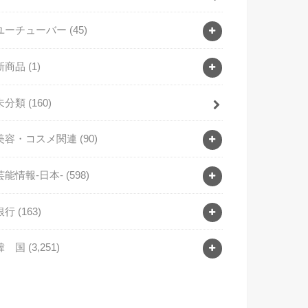
ユーチューバー
(45)
新商品
(1)
未分類
(160)
美容・コスメ関連
(90)
芸能情報-日本-
(598)
銀行
(163)
韓 国
(3,251)