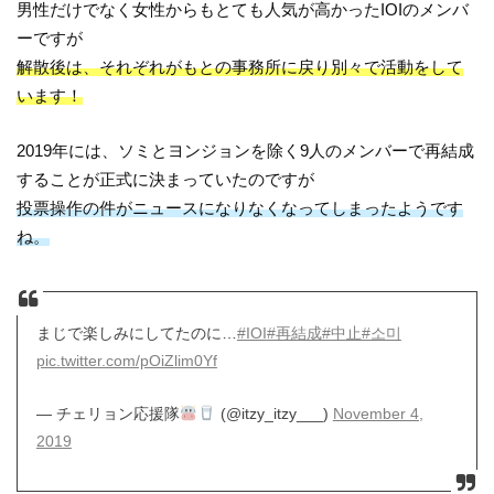
男性だけでなく女性からもとても人気が高かったIOIのメンバ
ーですが
解散後は、それぞれがもとの事務所に戻り別々で活動をして
います！
2019年には、ソミとヨンジョンを除く9人のメンバーで再結成
することが正式に決まっていたのですが
投票操作の件がニュースになりなくなってしまったようです
ね。
まじで楽しみにしてたのに…
#IOI
#再結成
#中止
#소미
pic.twitter.com/pOiZlim0Yf
— チェリョン応援隊
(@itzy_itzy___)
November 4,
2019