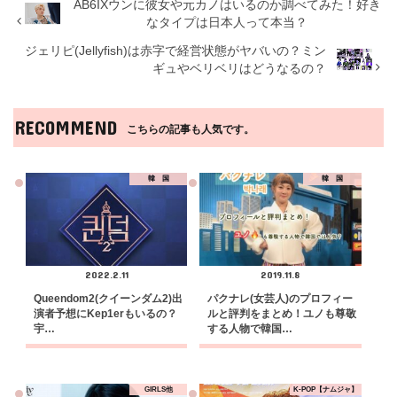
AB6IXウンに彼女や元カノはいるのか調べてみた！好き
なタイプは日本人って本当？
ジェリピ(Jellyfish)は赤字で経営状態がヤバいの？ミン
ギュやベリベリはどうなるの？
RECOMMEND
こちらの記事も人気です。
韓 国
韓 国
2022.2.11
2019.11.8
Queendom2(クイーンダム2)出
パクナレ(女芸人)のプロフィー
演者予想にKep1erもいるの？
ルと評判をまとめ！ユノも尊敬
宇…
する人物で韓国…
GIRLS他
K-POP【ナムジャ】