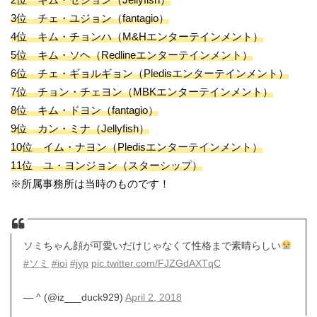
3位 チェ・ユジョン（fantagio）
4位 キム・チョンハ（M&Hエンターテインメント）
5位 キム・ソヘ（Redlineエンターテインメント）
6位 チェ・ギョルギョン（Pledisエンターテインメント）
7位 チョン・チェヨン（MBKエンターテインメント）
8位 キム・ドヨン（fantagio）
9位 カン・ミナ（Jellyfish）
10位 イム・ナヨン（Pledisエンターテインメント）
11位 ユ・ヨンジョン（スターシップ）
※所属事務所は当時のものです！
ソミちゃん顔が可愛いだけじゃなくて性格まで素晴らしい
#ソミ
#ioi
#jyp
pic.twitter.com/FJZGdAXTqC
— ^ (@iz___duck929)
April 2, 2018