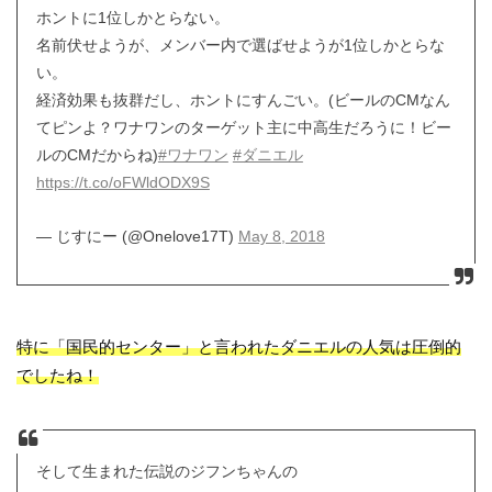
ホントに1位しかとらない。
名前伏せようが、メンバー内で選ばせようが1位しかとらな
い。
経済効果も抜群だし、ホントにすんごい。(ビールのCMなん
てピンよ？ワナワンのターゲット主に中高生だろうに！ビー
ルのCMだからね)
#ワナワン
#ダニエル
https://t.co/oFWldODX9S
— じすにー (@Onelove17T)
May 8, 2018
特に「国民的センター」と言われたダニエルの人気は圧倒的
でしたね！
そして生まれた伝説のジフンちゃんの