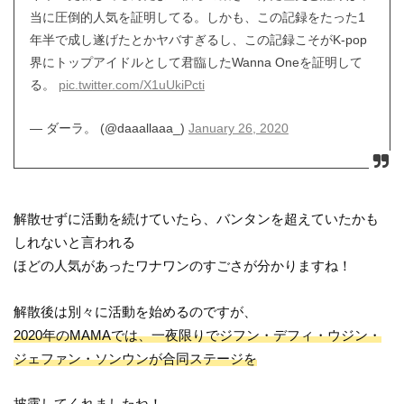
当に圧倒的人気を証明してる。しかも、この記録をたった1
年半で成し遂げたとかヤバすぎるし、この記録こそがK-pop
界にトップアイドルとして君臨したWanna Oneを証明して
る。
pic.twitter.com/X1uUkiPcti
— ダーラ。 (@daaallaaa_)
January 26, 2020
解散せずに活動を続けていたら、バンタンを超えていたかも
しれないと言われる
ほどの人気があったワナワンのすごさが分かりますね！
解散後は別々に活動を始めるのですが、
2020年のMAMAでは、一夜限りでジフン・デフィ・ウジン・
ジェファン・ソンウンが合同ステージを
披露してくれましたね！