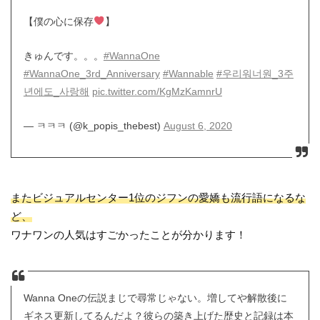
【僕の心に保存
】
きゅんです。。。
#WannaOne
#WannaOne_3rd_Anniversary
#Wannable
#우리워너원_3주
년에도_사랑해
pic.twitter.com/KgMzKamnrU
— ㅋㅋㅋ (@k_popis_thebest)
August 6, 2020
またビジュアルセンター1位のジフンの愛嬌も流行語になるな
ど、
ワナワンの人気はすごかったことが分かります！
Wanna Oneの伝説まじで尋常じゃない。増してや解散後に
ギネス更新してるんだよ？彼らの築き上げた歴史と記録は本