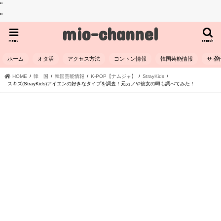
"
"
mio-channel
menu
search
ホーム
オタ活
アクセス方法
ヨントン情報
韓国芸能情報
サイ
HOME
韓 国
韓国芸能情報
K-POP【ナムジャ】
StrayKids
スキズ(StrayKids)アイエンの好きなタイプを調査！元カノや彼女の噂も調べてみた！