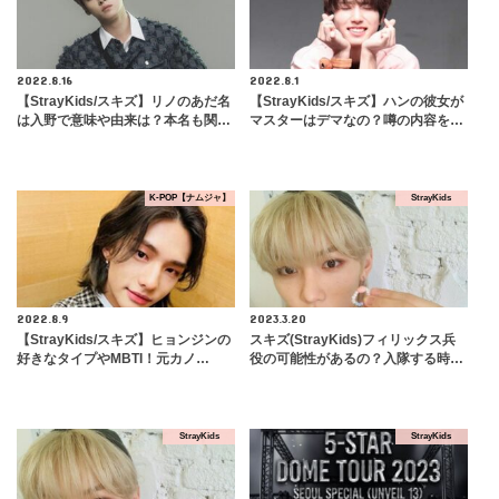
2022.8.16
2022.8.1
【StrayKids/スキズ】リノのあだ名
【StrayKids/スキズ】ハンの彼女が
は入野で意味や由来は？本名も関…
マスターはデマなの？噂の内容を…
K-POP【ナムジャ】
StrayKids
2022.8.9
2023.3.20
【StrayKids/スキズ】ヒョンジンの
スキズ(StrayKids)フィリックス兵
好きなタイプやMBTI！元カノ…
役の可能性があるの？入隊する時…
StrayKids
StrayKids