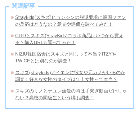
関連記事
Straykids(スキズ)ヒョンジンの脱退要求に韓国ファン
の反応はどうなの？意見や評価を調べてみた！
CLIOとスキズ(StrayKids)コラボ商品はいつから買え
る？購入URLも調べてみた！
NIZIU韓国宿舎はスキズと同じって本当？ITZYや
TWICEとは別なのか調査！
スキズ(straykids)アイエンに彼女や元カノがいるのか
調査！好きな女性のタイプは年上女性って本当？
スキズのリノとナユン熱愛の噂は手繋ぎ動画だけじゃ
ない？高校の同級生という噂も調査！