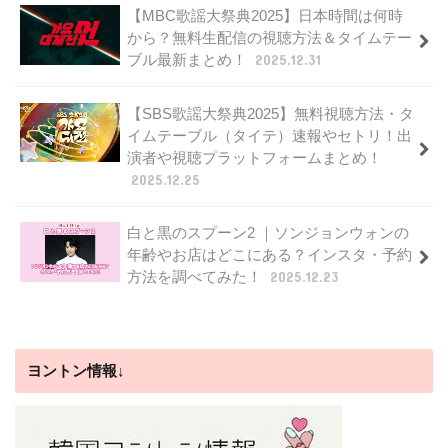
【MBC歌謡大祭典2025】日本時間は何時
から？無料生配信の視聴方法＆タイムテー
ブル最新まとめ！
2025.12.31
【SBS歌謡大祭典2025】無料視聴方法・タ
イムテーブル（タイテ）速報やセトリ！出
演者や視聴プラットフォームまとめ！
2025.12.25
白と黒のスプーン2 ｜ソンジョンウォンの
年齢やお店はどこにある？インスタ・予約
方法を調べてみた！
2025.12.23
ヨントン情報↓