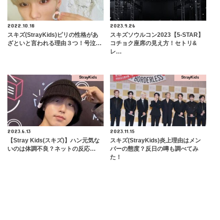
2022.10.18
2023.9.26
スキズ(StrayKids)ピリの性格があ
スキズソウルコン2023【5-STAR】
ざといと言われる理由３つ！号泣…
コチョク座席の見え方！セトリ&
レ…
StrayKids
StrayKids
2023.6.13
2023.11.15
【Stray Kids(スキズ)】ハン元気な
スキズ(StrayKids)炎上理由はメン
いのは体調不良？ネットの反応…
バーの態度？反日の噂も調べてみ
た！