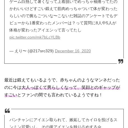
ゲーム白熱して暑くなって上着脱いでめっちゃ袖捲ってたの
かわいいけどすごい鍛えて筋肉めっちゃついて体が変わった
らしいので腕もごついな〜こないだ雑誌のアンケートでもデ
ビューから1番変わったメンバーは？って質問に8人中5人が
体格が変わったアイエンって言ってたし
pic.twitter.com/mk7bLcYLBb
— えり〜 (@217src329)
December 16, 2020
最近は鍛えてもいるようで、赤ちゃんのようなマンネだった
のに今は
大人っぽくて男らしくなって、笑顔とのギャップが
すごい
とファンの間でも言われているようですね！
バンチャンにアイエン取られて、嫉妬してカイロを投げるス
ンミン可愛いし、その後アイエンを独り占めする승