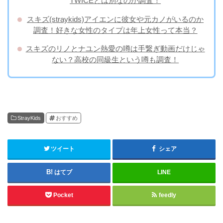
TWICEとは別なのか調査！
スキズ(straykids)アイエンに彼女や元カノがいるのか
調査！好きな女性のタイプは年上女性って本当？
スキズのリノとナユン熱愛の噂は手繋ぎ動画だけじゃ
ない？高校の同級生という噂も調査！
StrayKids
おすすめ
ツイート
シェア
はてブ
LINE
Pocket
feedly