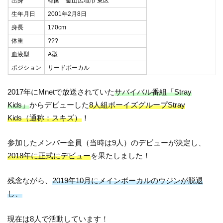
出身
韓国 釜山広域市 東区
生年月日
2001年2月8日
身長
170cm
体重
???
血液型
A型
ポジション
リードボーカル
2017年にMnetで放送されていた
サバイバル番組「Stray
Kids」
からデビューした
8人組ボーイズグループStray
Kids（通称：スキズ）
！
参加したメンバー全員（当時は9人）のデビューが決定し、
2018年に正式にデビュー
を果たしました！
残念ながら、
2019年10月にメインボーカルのウジンが脱退
し、
現在は8人で活動しています！