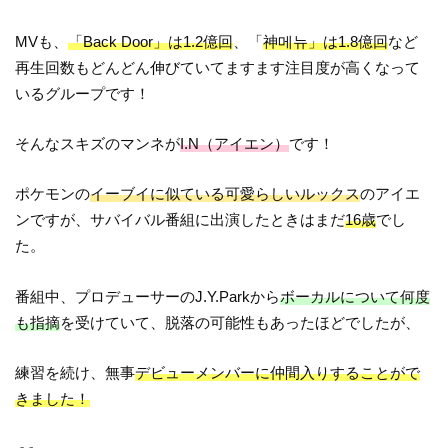
MVも、
「Back Door」は1.2億回
、「
神메뉴」は1.8億回
など
再生回数もどんどん伸びていてますます注目度が高くなって
いるグループです！
そんなスキズのマンネが
I.N（アイエン）
です！
ポケモンの
イーブイに似ている可愛らしいルックス
のアイエ
ンですが、サバイバル番組に出演したときはまだ
16歳
でし
た。
番組中、プロデューサーのJ.Y.Parkから
ボーカルについて何度
も指摘
を受けていて、脱落の可能性もあったほどでしたが、
練習を続け、無事
デビューメンバーに仲間入りすることがで
きました！