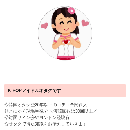
K-POPアイドルオタクです
◎韓国オタク歴20年以上のコテコテ関西人
◎とにかく現場重視で ＼渡韓回数は30回以上／
◎対面サイン会やヨントン経験有
◎オタクで得た知識をお伝えしていきます