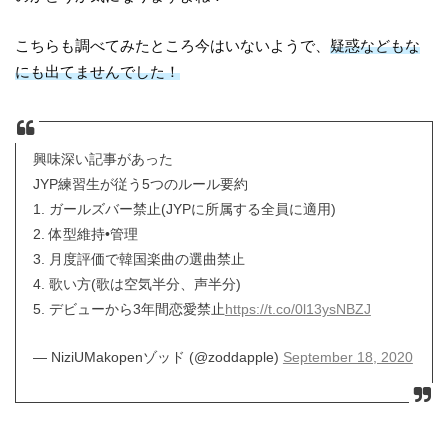
こちらも調べてみたところ今はいないようで、
疑惑などもな
にも出てませんでした！
興味深い記事があった
JYP練習生が従う5つのルール要約
1. ガールズバー禁止(JYPに所属する全員に適用)
2. 体型維持•管理
3. 月度評価で韓国楽曲の選曲禁止
4. 歌い方(歌は空気半分、声半分)
5. デビューから3年間恋愛禁止
https://t.co/0l13ysNBZJ
— NiziUMakopenゾッド (@zoddapple)
September 18, 2020