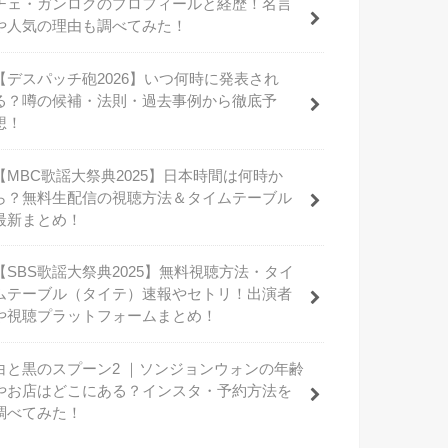
チェ・ガンロクのプロフィールと経歴！名言
や人気の理由も調べてみた！
【デスパッチ砲2026】いつ何時に発表され
る？噂の候補・法則・過去事例から徹底予
想！
【MBC歌謡大祭典2025】日本時間は何時か
ら？無料生配信の視聴方法＆タイムテーブル
最新まとめ！
【SBS歌謡大祭典2025】無料視聴方法・タイ
ムテーブル（タイテ）速報やセトリ！出演者
や視聴プラットフォームまとめ！
白と黒のスプーン2 ｜ソンジョンウォンの年齢
やお店はどこにある？インスタ・予約方法を
調べてみた！