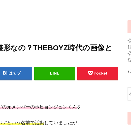
形なの？THEBOYZ時代の画像と
はてブ
LINE
Pocket
OYZ”の元メンバーのホヒョンジュンくん
を
ファル”という名前で活動
していましたが、