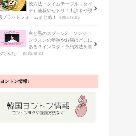
聴方法・タイムテーブル（タイ
テ）速報やセトリ！出演者や視
聴プラットフォームまとめ！
2025.12.25
白と黒のスプーン2 ｜ソンジョ
ンウォンの年齢やお店はどこに
ある？インスタ・予約方法を調
べてみた！
2025.12.23
ヨントン情報↓