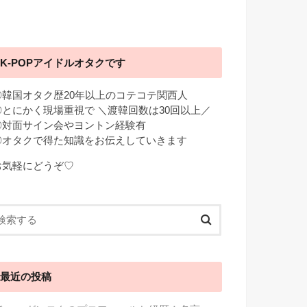
K-POPアイドルオタクです
◎韓国オタク歴20年以上のコテコテ関西人
◎とにかく現場重視で ＼渡韓回数は30回以上／
◎対面サイン会やヨントン経験有
◎オタクで得た知識をお伝えしていきます
お気軽にどうぞ♡
最近の投稿