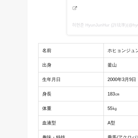
허현준 HyunJunHur (許玹準)(
名前
ホヒョンジュン
出身
釜山
生年月日
2000年3月9日
身長
183㎝
体重
55㎏
血液型
A型
趣味・特技
乗馬/アクロバ