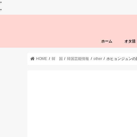
"
"
ホーム
オタ活
HOME
韓 国
韓国芸能情報
other
ホヒョンジュンの