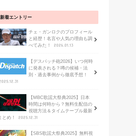
新着エントリー
チェ・ガンロクのプロフィール
と経歴！名言や人気の理由も調
べてみた！
2026.01.13
【デスパッチ砲2026】いつ何時
に発表される？噂の候補・法
則・過去事例から徹底予想！
2025.12.31
【MBC歌謡大祭典2025】日本
時間は何時から？無料生配信の
視聴方法＆タイムテーブル最新
まとめ！
2025.12.31
【SBS歌謡大祭典2025】無料視