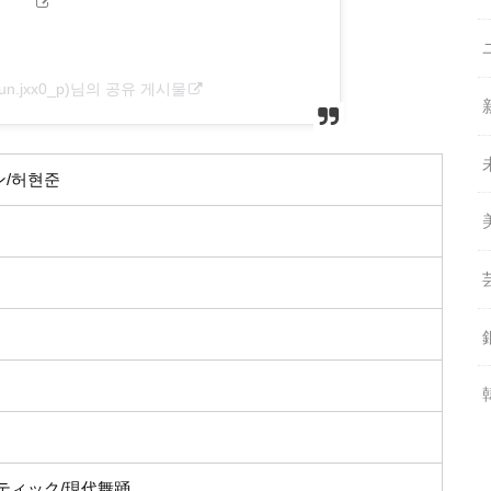
@hyun.jxx0_p)님의 공유 게시물
/허현준
ティック/現代舞踊