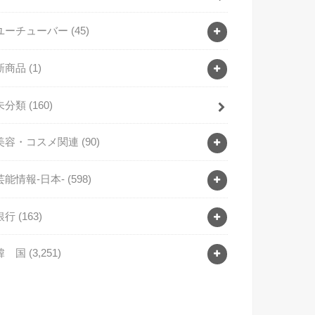
ユーチューバー
(45)
新商品
(1)
未分類
(160)
美容・コスメ関連
(90)
芸能情報-日本-
(598)
銀行
(163)
韓 国
(3,251)