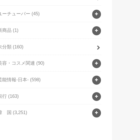
ユーチューバー
(45)
新商品
(1)
未分類
(160)
美容・コスメ関連
(90)
芸能情報-日本-
(598)
銀行
(163)
韓 国
(3,251)