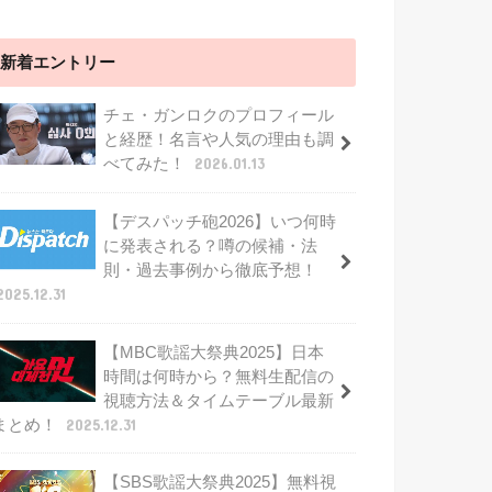
新着エントリー
チェ・ガンロクのプロフィール
と経歴！名言や人気の理由も調
べてみた！
2026.01.13
【デスパッチ砲2026】いつ何時
に発表される？噂の候補・法
則・過去事例から徹底予想！
2025.12.31
【MBC歌謡大祭典2025】日本
時間は何時から？無料生配信の
視聴方法＆タイムテーブル最新
まとめ！
2025.12.31
【SBS歌謡大祭典2025】無料視