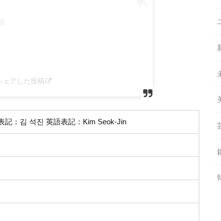
cial)がシェアした投稿
：김 석진 英語表記：Kim Seok-Jin