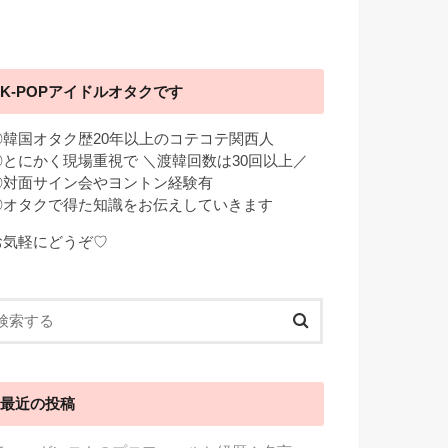
K-POPアイドルオタクです
◎韓国オタク歴20年以上のコテコテ関西人
◎とにかく現場重視で ＼渡韓回数は30回以上／
◎対面サイン会やヨントン経験有
◎オタクで得た知識をお伝えしていきます
お気軽にどうぞ♡
最近の投稿