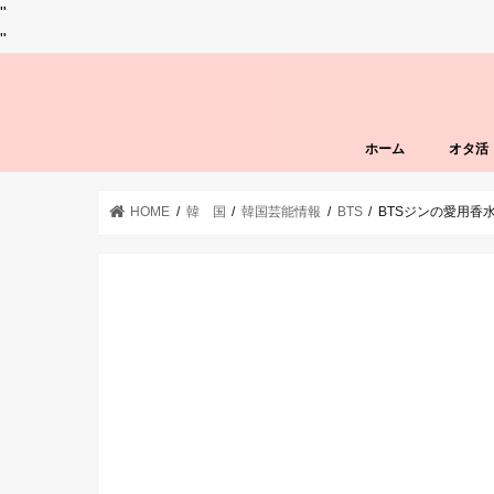
"
"
ホーム
オタ活
HOME
韓 国
韓国芸能情報
BTS
BTSジンの愛用香