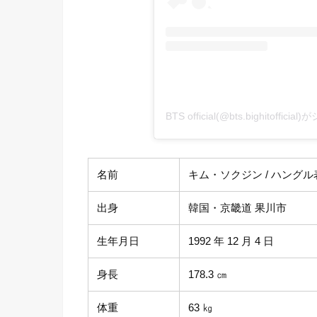
BTS official(@bts.bighitoffi
名前
キム・ソクジン / ハングル表記
出身
韓国・京畿道 果川市
生年月日
1992 年 12 月 4 日
身長
178.3 ㎝
体重
63 ㎏