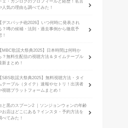
チェ・ガンロクのプロフィールと経歴！名言
や人気の理由も調べてみた！
【デスパッチ砲2026】いつ何時に発表され
る？噂の候補・法則・過去事例から徹底予
想！
【MBC歌謡大祭典2025】日本時間は何時か
ら？無料生配信の視聴方法＆タイムテーブル
最新まとめ！
【SBS歌謡大祭典2025】無料視聴方法・タイ
ムテーブル（タイテ）速報やセトリ！出演者
や視聴プラットフォームまとめ！
白と黒のスプーン2 ｜ソンジョンウォンの年齢
やお店はどこにある？インスタ・予約方法を
調べてみた！