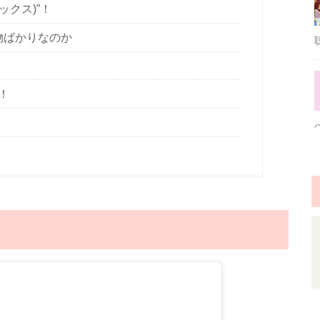
ックス)”！
物ばかりなのか
！