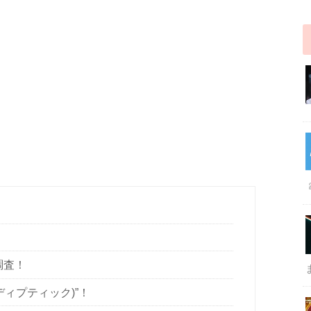
調査！
(ディプティック)”！