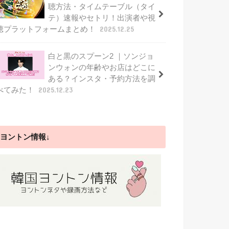
聴方法・タイムテーブル（タイ
テ）速報やセトリ！出演者や視
聴プラットフォームまとめ！
2025.12.25
白と黒のスプーン2 ｜ソンジョ
ンウォンの年齢やお店はどこに
ある？インスタ・予約方法を調
べてみた！
2025.12.23
ヨントン情報↓