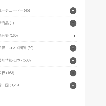
ユーチューバー
(45)
新商品
(1)
未分類
(160)
美容・コスメ関連
(90)
芸能情報-日本-
(598)
銀行
(163)
韓 国
(3,251)