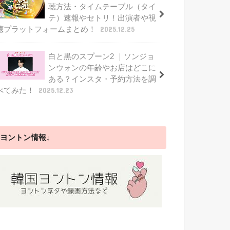
聴方法・タイムテーブル（タイ
テ）速報やセトリ！出演者や視
聴プラットフォームまとめ！
2025.12.25
白と黒のスプーン2 ｜ソンジョ
ンウォンの年齢やお店はどこに
ある？インスタ・予約方法を調
べてみた！
2025.12.23
ヨントン情報↓