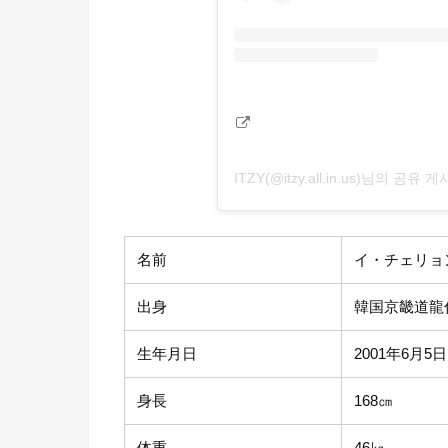
ITZY(@itzy.all.in.us)님의 공유 
名前
イ・チェリョ
出身
韓国京畿道龍
生年月日
2001年6月5日
身長
168㎝
体重
46㎏