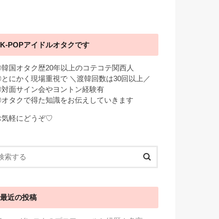
K-POPアイドルオタクです
◎韓国オタク歴20年以上のコテコテ関西人
◎とにかく現場重視で ＼渡韓回数は30回以上／
◎対面サイン会やヨントン経験有
◎オタクで得た知識をお伝えしていきます
お気軽にどうぞ♡
最近の投稿