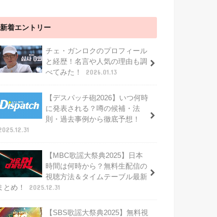
新着エントリー
チェ・ガンロクのプロフィール
と経歴！名言や人気の理由も調
べてみた！
2026.01.13
【デスパッチ砲2026】いつ何時
に発表される？噂の候補・法
則・過去事例から徹底予想！
2025.12.31
【MBC歌謡大祭典2025】日本
時間は何時から？無料生配信の
視聴方法＆タイムテーブル最新
まとめ！
2025.12.31
【SBS歌謡大祭典2025】無料視