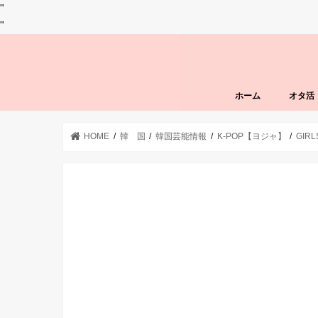
"
"
ホーム
オタ活
HOME
韓 国
韓国芸能情報
K-POP【ヨジャ】
GIR