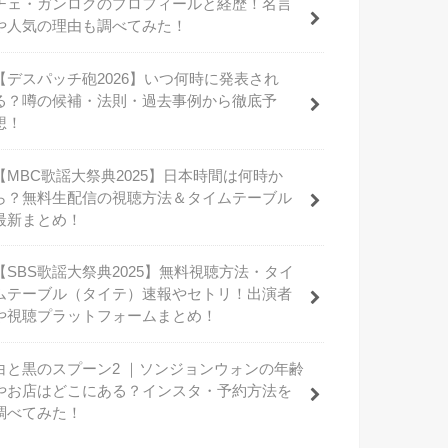
チェ・ガンロクのプロフィールと経歴！名言
や人気の理由も調べてみた！
【デスパッチ砲2026】いつ何時に発表され
る？噂の候補・法則・過去事例から徹底予
想！
【MBC歌謡大祭典2025】日本時間は何時か
ら？無料生配信の視聴方法＆タイムテーブル
最新まとめ！
【SBS歌謡大祭典2025】無料視聴方法・タイ
ムテーブル（タイテ）速報やセトリ！出演者
や視聴プラットフォームまとめ！
白と黒のスプーン2 ｜ソンジョンウォンの年齢
やお店はどこにある？インスタ・予約方法を
調べてみた！