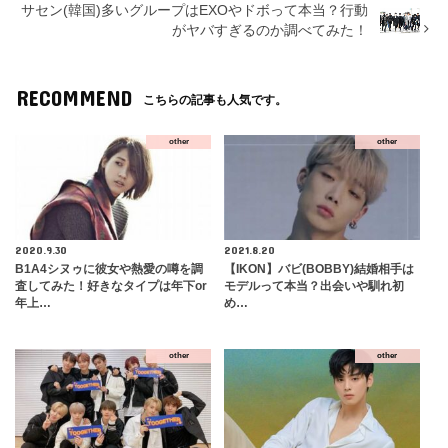
サセン(韓国)多いグループはEXOやドボって本当？行動
がヤバすぎるのか調べてみた！
RECOMMEND
こちらの記事も人気です。
other
other
2020.9.30
2021.8.20
B1A4シヌゥに彼女や熱愛の噂を調
【IKON】バビ(BOBBY)結婚相手は
査してみた！好きなタイプは年下or
モデルって本当？出会いや馴れ初
年上…
め…
other
other