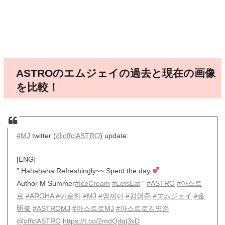
ASTROのエムジェイの過去と現在の画像
を比較！
#MJ
twitter (
@offclASTRO
) update:
[ENG]
” Hahahaha Refreshingly~~ Spent the day
Author M Summer
#IceCream
#LetsEat
”
#ASTRO
#아스트
로
#AROHA
#아로하
#MJ
#엠제이
#김명준
#エムジェイ
#金
明俊
#ASTROMJ
#아스트로MJ
#아스트로김명준
@offclASTRO
https://t.co/2mdQdqj3xD