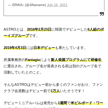
— ERIKA♪ (@JiNaname)
July 16, 2021
ASTROとは、
2016年2月23日
に韓国でデビューした
6人組のボ
ーイズグループ
です。
2019年4月3日
には
日本デビュー
も果たしています。
所属事務所の
Fantagio
により
新人発掘プログラムにて研修生
に選出され、グループ名が発表される前は別のグループ名で
活動していたとのこと。
そんなASTROはデビュー前から多くのファンがおり、ファン
クラブ会員数はデビュー前で
1万人
いたそうです！
デビューミニアルバムは発売から
1週間
で
米ビルボード・ワー