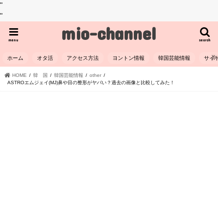
"
"
mio-channel
menu
search
ホーム
オタ活
アクセス方法
ヨントン情報
韓国芸能情報
サイ
HOME
韓 国
韓国芸能情報
other
ASTROエムジェイ(MJ)鼻や目の整形がヤバい？過去の画像と比較してみた！