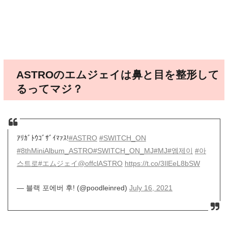
ASTROのエムジェイは鼻と目を整形して
るってマジ？
ｱﾘｶﾞﾄｳｺﾞｻﾞｲﾏｧｽ!
#ASTRO
#SWITCH_ON
#8thMiniAlbum_ASTRO
#SWITCH_ON_MJ
#MJ
#엠제이
#아
스트로
#エムジェイ
@offclASTRO
https://t.co/3IlEeL8bSW
— 블랙 포에버 후! (@poodleinred)
July 16, 2021