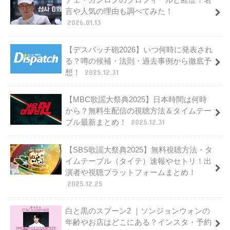
言や人気の理由も調べてみた！
2026.01.13
【デスパッチ砲2026】いつ何時に発表され
る？噂の候補・法則・過去事例から徹底予
想！
2025.12.31
【MBC歌謡大祭典2025】日本時間は何時
から？無料生配信の視聴方法＆タイムテー
ブル最新まとめ！
2025.12.31
【SBS歌謡大祭典2025】無料視聴方法・タ
イムテーブル（タイテ）速報やセトリ！出
演者や視聴プラットフォームまとめ！
2025.12.25
白と黒のスプーン2 ｜ソンジョンウォンの
年齢やお店はどこにある？インスタ・予約