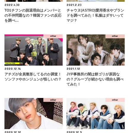
2022.4.30
2021.2.23
TO1チフンの脱退理由はメンバーと
チャウヌ(ASTRO)愛用香水やブラン
の不仲問題なの？韓国ファンの反応
ドを調べてみた！私服はダサいって
を調べ…
マジ？
other
other
2020.12.16
2021.1.12
アチズが全員整形してるのか調査！
JYP事務所の闇は餅ゴリが原因な
ソンファやホンジュンが怪しいの？
の？グループが続かない理由も調べ
てみた！
other
other
2020.12.12
2020.12.9