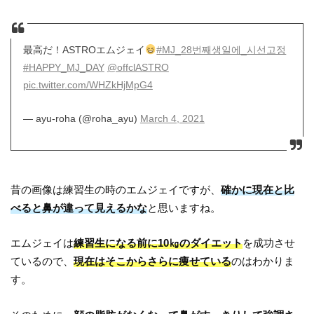
最高だ！ASTROエムジェイ
#MJ_28번째생일에_시선고정
#HAPPY_MJ_DAY
@offclASTRO
pic.twitter.com/WHZkHjMpG4
— ayu-roha (@roha_ayu)
March 4, 2021
昔の画像は練習生の時のエムジェイですが、
確かに現在と比
べると鼻が違って見えるかな
と思いますね。
エムジェイは
練習生になる前に10㎏のダイエット
を成功させ
ているので、
現在はそこからさらに痩せている
のはわかりま
す。