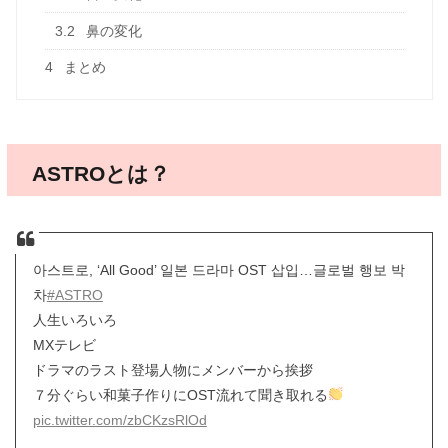
3.2
鼻の変化
4
まとめ
ASTROとは？
아스트로, ‘All Good’ 일본 드라마 OST 삽입…글로벌 행보 박
차
#ASTRO
人生いろいろ
MXテレビ
ドラマのラスト登場人物にメンバーから挨拶
７分ぐらい和菓子作りにOST流れて聞き取れる
pic.twitter.com/zbCKzsRlOd