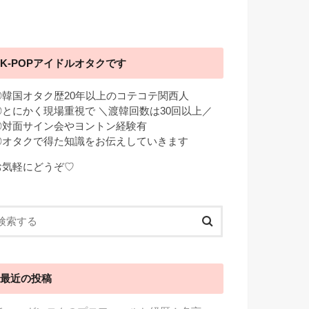
K-POPアイドルオタクです
◎韓国オタク歴20年以上のコテコテ関西人
◎とにかく現場重視で ＼渡韓回数は30回以上／
◎対面サイン会やヨントン経験有
◎オタクで得た知識をお伝えしていきます
お気軽にどうぞ♡
最近の投稿