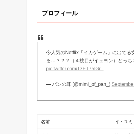
プロフィール
今人気のNetflix「イカゲーム」に出
る…？？？（４枚目がイェヨン）どっち
pic.twitter.com/TzET75IGrT
— パンの耳 (@mimi_of_pan_)
September
名前
イ・ユミ