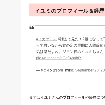
イユミのプロフィール＆経歴
#イカゲーム
6話まで見た！2組になって
って思いながら案の定の展開に人間辞め
気は楽だよね。ジヨン役のイユミちゃんの
pic.twitter.com/aCq04bphfY
— ᴍ ɪ ʜ ᴏ (@prn_miko)
September 20, 2
まずはイユミさんのプロフィールや経歴につ