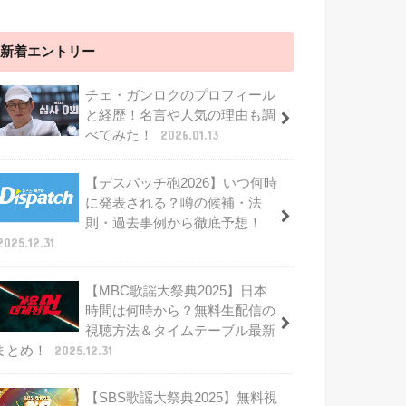
新着エントリー
チェ・ガンロクのプロフィール
と経歴！名言や人気の理由も調
べてみた！
2026.01.13
【デスパッチ砲2026】いつ何時
に発表される？噂の候補・法
則・過去事例から徹底予想！
2025.12.31
【MBC歌謡大祭典2025】日本
時間は何時から？無料生配信の
視聴方法＆タイムテーブル最新
まとめ！
2025.12.31
【SBS歌謡大祭典2025】無料視