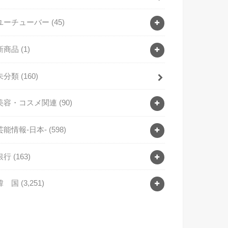
ユーチューバー
(45)
新商品
(1)
未分類
(160)
美容・コスメ関連
(90)
芸能情報-日本-
(598)
銀行
(163)
韓 国
(3,251)