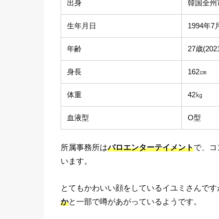
出身
韓国全州
生年月日
1994年7
年齢
27歳(20
身長
162㎝
体重
42㎏
血液型
O型
所属事務所は
バロエンターテイメント
で、コ
います。
とてもかわいい顔をしているイユミさんです
か
と一部で噂があがっているようです。