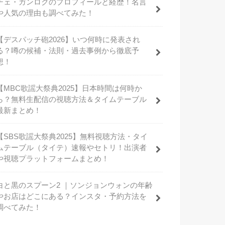
チェ・ガンロクのプロフィールと経歴！名言
や人気の理由も調べてみた！
【デスパッチ砲2026】いつ何時に発表され
る？噂の候補・法則・過去事例から徹底予
想！
【MBC歌謡大祭典2025】日本時間は何時か
ら？無料生配信の視聴方法＆タイムテーブル
最新まとめ！
【SBS歌謡大祭典2025】無料視聴方法・タイ
ムテーブル（タイテ）速報やセトリ！出演者
や視聴プラットフォームまとめ！
白と黒のスプーン2 ｜ソンジョンウォンの年齢
やお店はどこにある？インスタ・予約方法を
調べてみた！