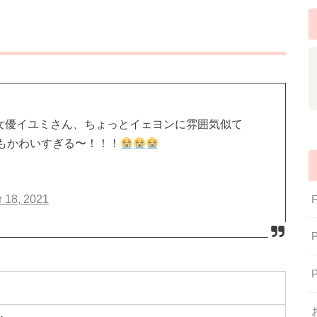
てる女優イユミさん、ちょっとイェヨンに雰囲気似て
もかわいすぎる〜！！！
 18, 2021