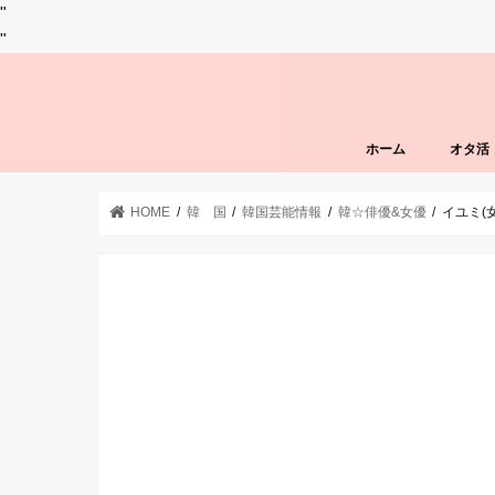
"
"
ホーム
オタ活
HOME
韓 国
韓国芸能情報
韓☆俳優&女優
イユミ(