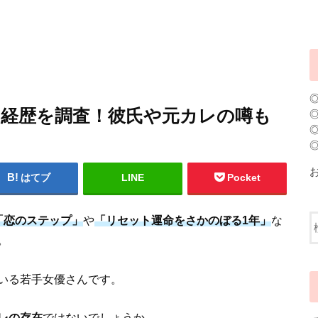
や経歴を調査！彼氏や元カレの噂も
はてブ
LINE
Pocket
「恋のステップ」
や
「リセット運命をさかのぼる1年」
な
。
いる若手女優さんです。
レの存在
ではないでしょうか。