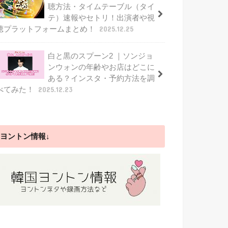
聴方法・タイムテーブル（タイ
テ）速報やセトリ！出演者や視
聴プラットフォームまとめ！
2025.12.25
白と黒のスプーン2 ｜ソンジョ
ンウォンの年齢やお店はどこに
ある？インスタ・予約方法を調
べてみた！
2025.12.23
ヨントン情報↓