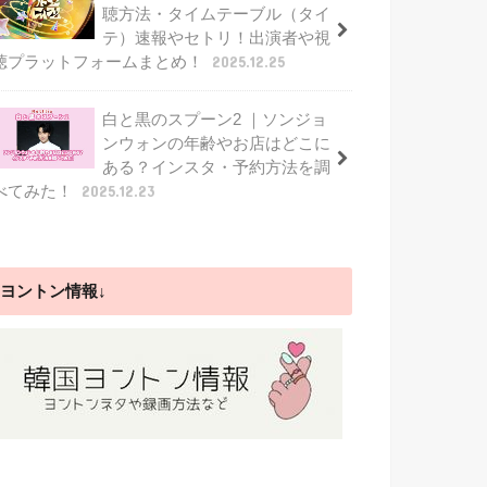
聴方法・タイムテーブル（タイ
テ）速報やセトリ！出演者や視
聴プラットフォームまとめ！
2025.12.25
白と黒のスプーン2 ｜ソンジョ
ンウォンの年齢やお店はどこに
ある？インスタ・予約方法を調
べてみた！
2025.12.23
ヨントン情報↓