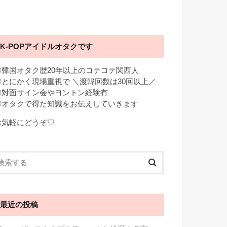
K-POPアイドルオタクです
◎韓国オタク歴20年以上のコテコテ関西人
◎とにかく現場重視で ＼渡韓回数は30回以上／
◎対面サイン会やヨントン経験有
◎オタクで得た知識をお伝えしていきます
お気軽にどうぞ♡
最近の投稿