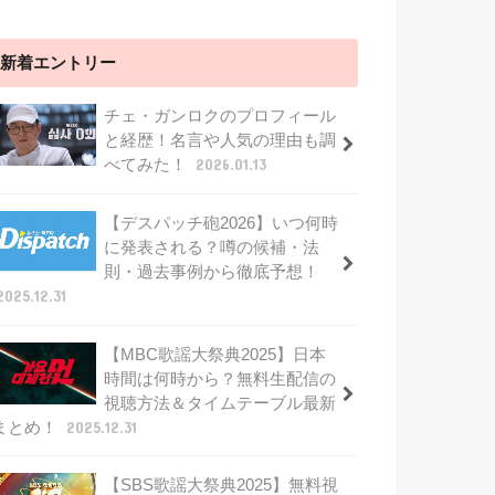
新着エントリー
チェ・ガンロクのプロフィール
と経歴！名言や人気の理由も調
べてみた！
2026.01.13
【デスパッチ砲2026】いつ何時
に発表される？噂の候補・法
則・過去事例から徹底予想！
2025.12.31
【MBC歌謡大祭典2025】日本
時間は何時から？無料生配信の
視聴方法＆タイムテーブル最新
まとめ！
2025.12.31
【SBS歌謡大祭典2025】無料視