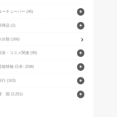
ユーチューバー
(45)
新商品
(1)
未分類
(160)
美容・コスメ関連
(90)
芸能情報-日本-
(598)
銀行
(163)
韓 国
(3,251)