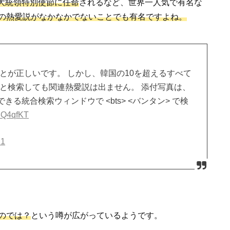
大統領特別使節に任命
されるなど、世界一人気で有名な
の熱愛説がなかなかでないことでも有名ですよね。
ことが正しいです。 しかし、韓国の10を超えるすべて
」と検索しても関連熱愛説は出ません。 添付写真は、
る統合検索ウィンドウで <bts> <バンタン> で検
f8Q4qfKT
21
のでは？
という噂が広がっているようです。