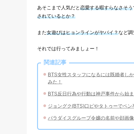
あそこまで人気だと
恋愛する暇すらなさそう
されているとか？
また
女遊びはヒョンラインがヤバイ？
など調
それでは行ってみましょー！
関連記事
BTS女性スタッフになるには既婚者し
みた！
BTS反日行為や行動は神戸事件から始
ジョングク(BTS)口ピやタトゥーでペ
パラダイスグループ令嬢の名前や顔画像