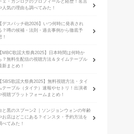
チェ・ガンロクのプロフィールと経歴！名言
や人気の理由も調べてみた！
【デスパッチ砲2026】いつ何時に発表され
る？噂の候補・法則・過去事例から徹底予
想！
【MBC歌謡大祭典2025】日本時間は何時か
ら？無料生配信の視聴方法＆タイムテーブル
最新まとめ！
【SBS歌謡大祭典2025】無料視聴方法・タイ
ムテーブル（タイテ）速報やセトリ！出演者
や視聴プラットフォームまとめ！
白と黒のスプーン2 ｜ソンジョンウォンの年齢
やお店はどこにある？インスタ・予約方法を
調べてみた！