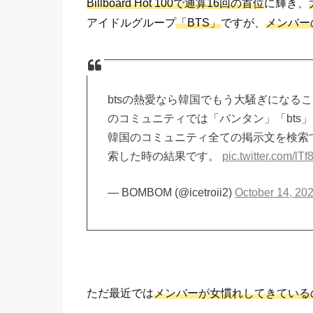
Billboard Hot 100で通算16回の首位
に輝き、
アイドルグループ
「BTS」
ですが、
メンバー
btsの熱愛なら韓国でもう大騒ぎになる
のコミュニティでは「バンタン」「bts
韓国のコミュニティ全ての掲示文を検索でき
索した時の結果です。
pic.twitter.com/lT
— BOMBOM (@icetroii2)
October 14, 20
ただ最近では
メンバーが女慣れしてきている