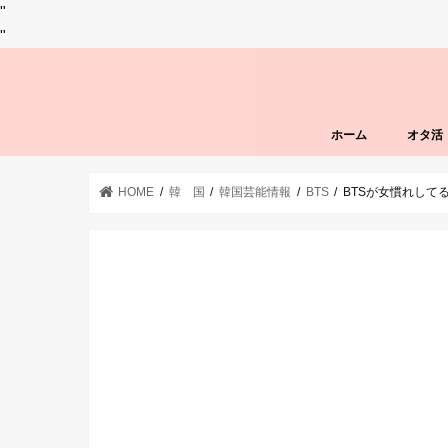
"
"
ホーム
オタ活
HOME
韓 国
韓国芸能情報
BTS
BTSが女慣れして