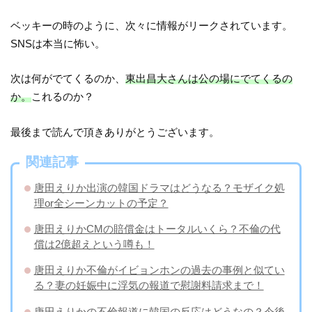
ベッキーの時のように、次々に情報がリークされています。
SNSは本当に怖い。
次は何がでてくるのか、
東出昌大さんは公の場にでてくるの
か。
これるのか？
最後まで読んで頂きありがとうございます。
関連記事
唐田えりか出演の韓国ドラマはどうなる？モザイク処
理or全シーンカットの予定？
唐田えりかCMの賠償金はトータルいくら？不倫の代
償は2億超えという噂も！
唐田えりか不倫がイビョンホンの過去の事例と似てい
る？妻の妊娠中に浮気の報道で慰謝料請求まで！
唐田えりかの不倫報道に韓国の反応はどうなの？今後