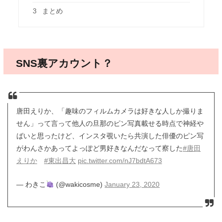
3
まとめ
SNS裏アカウント？
唐田えりか、「趣味のフィルムカメラは好きな人しか撮りま
せん」って言って他人の旦那のピン写真載せる時点で神経や
ばいと思ったけど、インスタ覗いたら共演した俳優のピン写
がわんさかあってよっぽど男好きなんだなって察した
#唐田
えりか
#東出昌大
pic.twitter.com/nJ7bdtA673
— わきこ
(@wakicosme)
January 23, 2020