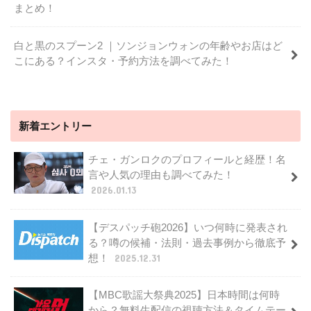
まとめ！
白と黒のスプーン2 ｜ソンジョンウォンの年齢やお店はど
こにある？インスタ・予約方法を調べてみた！
新着エントリー
チェ・ガンロクのプロフィールと経歴！名
言や人気の理由も調べてみた！
2026.01.13
【デスパッチ砲2026】いつ何時に発表され
る？噂の候補・法則・過去事例から徹底予
想！
2025.12.31
【MBC歌謡大祭典2025】日本時間は何時
から？無料生配信の視聴方法＆タイムテー