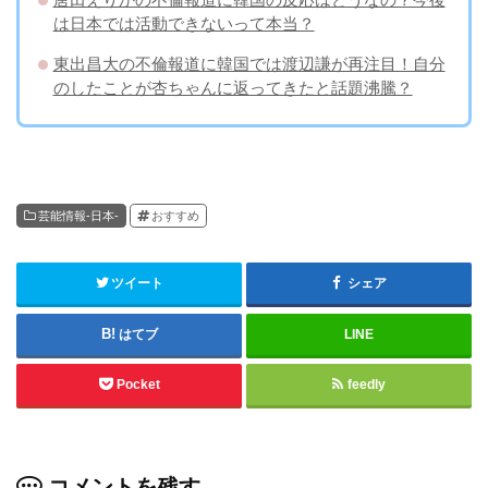
は日本では活動できないって本当？
東出昌大の不倫報道に韓国では渡辺謙が再注目！自分
のしたことが杏ちゃんに返ってきたと話題沸騰？
芸能情報-日本-
おすすめ
ツイート
シェア
はてブ
LINE
Pocket
feedly
コメントを残す