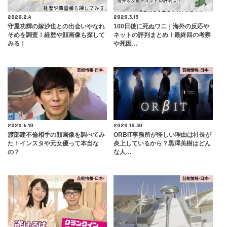
2020.2.4
2020.3.15
守屋功輝の嫁沙也との出会いやなれ
100日後に死ぬワニ｜海外の反応や
そめを調査！経歴や顔画像も探して
ネットの評判まとめ！最終回の考察
みる！
や死因…
芸能情報-日本-
芸能情報-日本-
2020.6.10
2020.10.30
渡部建不倫相手の顔画像を調べてみ
ORBIT事務所が怪しい理由は社長が
た！インスタや元女優って本当な
炎上しているから？黒澤美樹はどん
の？
な人…
芸能情報-日本-
芸能情報-日本-