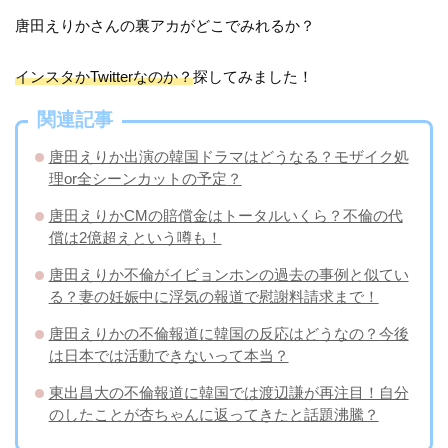
唐田えりかさんの裏アカがどこでみれるか？
インスタかTwitterなのか？
探してみました！
関連記事
唐田えりか出演の韓国ドラマはどうなる？モザイク処
理or全シーンカットの予定？
唐田えりかCMの賠償金はトータルいくら？不倫の代
償は2億超えという噂も！
唐田えりか不倫がイビョンホンの過去の事例と似てい
る？妻の妊娠中に浮気の報道で慰謝料請求まで！
唐田えりかの不倫報道に韓国の反応はどうなの？今後
は日本では活動できないって本当？
東出昌大の不倫報道に韓国では渡辺謙が再注目！自分
のしたことが杏ちゃんに返ってきたと話題沸騰？