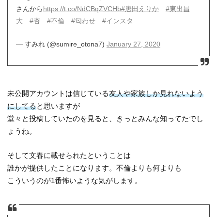
さんから
https://t.co/NdCBqZVCHb
#唐田えりか
#東出昌
大
#杏
#不倫
#匂わせ
#インスタ
— すみれ (@sumire_otona7)
January 27, 2020
未公開アカウントは信じている
友人や家族しか見れないよう
にしてる
と思いますが
堂々と投稿していたのを見ると、きっとみんな知ってたでし
ょうね。
そして文春に載せられたということは
誰かが提供したことになります。不倫よりも何よりも
こういうのが1番怖いような気がします。