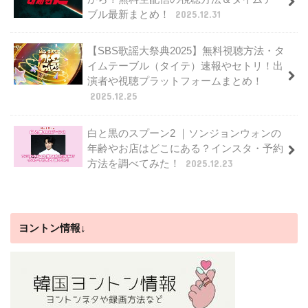
ブル最新まとめ！
2025.12.31
【SBS歌謡大祭典2025】無料視聴方法・タ
イムテーブル（タイテ）速報やセトリ！出
演者や視聴プラットフォームまとめ！
2025.12.25
白と黒のスプーン2 ｜ソンジョンウォンの
年齢やお店はどこにある？インスタ・予約
方法を調べてみた！
2025.12.23
ヨントン情報↓