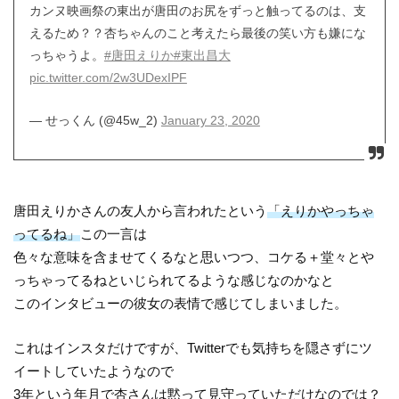
カンヌ映画祭の東出が唐田のお尻をずっと触ってるのは、支
えるため？？杏ちゃんのこと考えたら最後の笑い方も嫌にな
っちゃうよ。
#唐田えりか
#東出昌大
pic.twitter.com/2w3UDexIPF
— せっくん (@45w_2)
January 23, 2020
唐田えりかさんの友人から言われたという
「えりかやっちゃ
ってるね」
この一言は
色々な意味を含ませてくるなと思いつつ、コケる＋堂々とや
っちゃってるねといじられてるような感じなのかなと
このインタビューの彼女の表情で感じてしまいました。
これはインスタだけですが、Twitterでも気持ちを隠さずにツ
イートしていたようなので
3年という年月で杏さんは黙って見守っていただけなのでは？