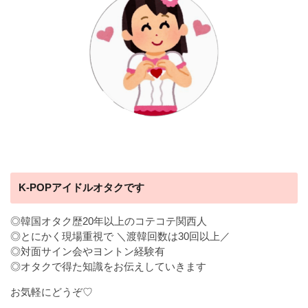
K-POPアイドルオタクです
◎韓国オタク歴20年以上のコテコテ関西人
◎とにかく現場重視で ＼渡韓回数は30回以上／
◎対面サイン会やヨントン経験有
◎オタクで得た知識をお伝えしていきます
お気軽にどうぞ♡