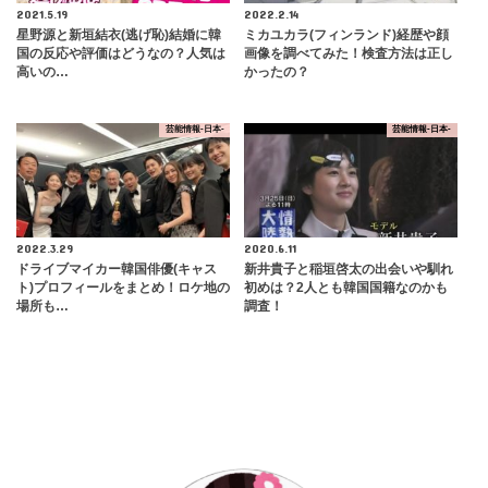
2021.5.19
2022.2.14
星野源と新垣結衣(逃げ恥)結婚に韓
ミカユカラ(フィンランド)経歴や顔
国の反応や評価はどうなの？人気は
画像を調べてみた！検査方法は正し
高いの…
かったの？
芸能情報-日本-
芸能情報-日本-
2022.3.29
2020.6.11
ドライブマイカー韓国俳優(キャス
新井貴子と稲垣啓太の出会いや馴れ
ト)プロフィールをまとめ！ロケ地の
初めは？2人とも韓国国籍なのかも
場所も…
調査！