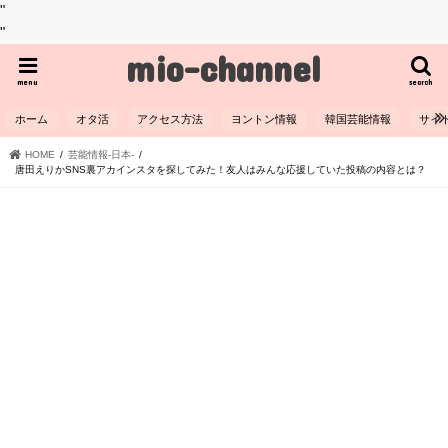
"
"
mio-channel
menu
search
ホーム
オタ活
アクセス方法
ヨントン情報
韓国芸能情報
サイ
HOME
芸能情報-日本-
唐田えりかSNS裏アカインスタを探してみた！友人はみんな応援していた投稿の内容とは？