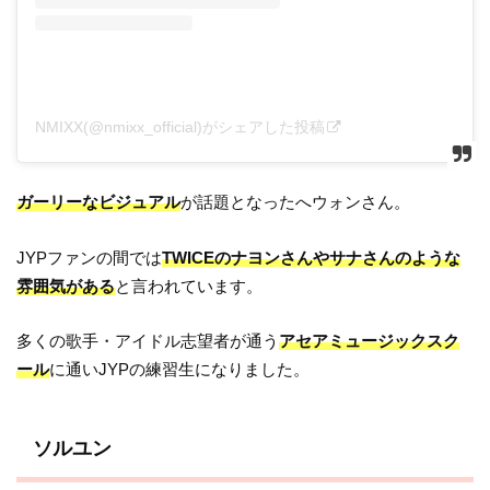
NMIXX(@nmixx_official)がシェアした投稿
ガーリーなビジュアル
が話題となったへウォンさん。
JYPファンの間では
TWICEのナヨンさんやサナさんのような
雰囲気がある
と言われています。
多くの歌手・アイドル志望者が通う
アセアミュージックスク
ール
に通いJYPの練習生になりました。
ソルユン