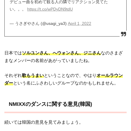
デビュー曲を初めて観る人の隣でリアクション見てた
い。。。
https://t.co/wPDyDN9tdU
— うさぎやさん (@usagi_ya3)
April 1, 2022
日本では
ソルユンさん、へウォンさん、ジニさん
なのさまざ
まなメンバーの名前があがっていましたね。
それぞれ
歌もうまい
ということなので、やはり
オールラウン
ダー
という名にふさわしいグループなのかもしれません。
NMIXXのダンスに関する意見(韓国)
続いては韓国の意見を見てみましょう。