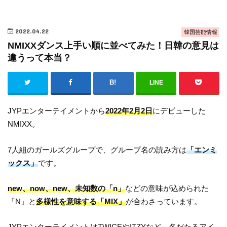
2022.04.22
韓国芸能情報
NMIXXダンス上手い順に並べてみた！日韓の意見は
違うって本当？
LINE
JYPエンターテイメントから
2022年2月2日
にデビューした
NMIXX。
7人組のガールズグループで、グループ名の読み方は
「エンミ
ックス」
です。
new、now、new、未知数の「n」
などの意味が込められた
「N」と
多様性を意味する「MIX」
が合わさっています。
JYPエンターテイメントはTWICEやITZYなど、名だたるアイ