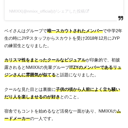
NMIXX(@nmixx_official)がシェアした投稿
ベイさんはグループで
唯一スカウトされたメンバー
で中学2年
生の時にJYPスタッフからスカウトを受け2018年12月にJYP
の練習生となりました。
カリスマ性をまとったクールなビジュアル
が印象的で、初披
露されるとNMIXXの先輩グループ
ITZYのメンバーであるリュ
ジンさんに雰囲気が似てる
と話題になりました。
クールな見た目とは裏腹に
子供の頃から人前によく立ち騒い
だり人を楽しませるのが好き
とのこと。
宿舎でもコントを始めるなど活発な一面があり、NMIXXの
ム
ードメーカー
の一人です。