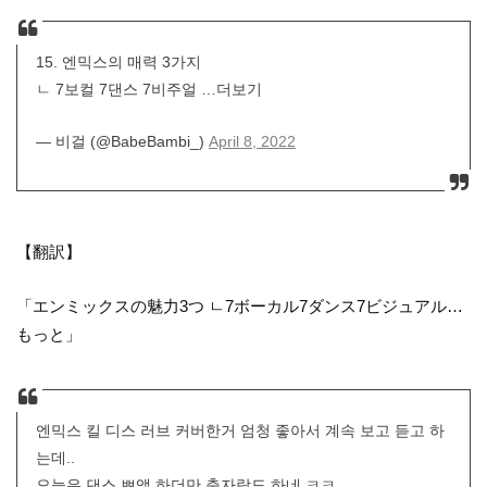
15. 엔믹스의 매력 3가지
ㄴ 7보컬 7댄스 7비주얼 …더보기
— 비걸 (@BabeBambi_)
April 8, 2022
【翻訳】
「エンミックスの魅力3つ ㄴ7ボーカル7ダンス7ビジュアル…
もっと」
엔믹스 킬 디스 러브 커버한거 엄청 좋아서 계속 보고 듣고 하
는데..
오늘은 댄스 쁘앱 하더만 춤자랑도 하네 ㅋㅋ