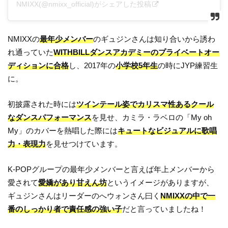
NMIXX(@nmixx_official)がシェアした投稿
NMIXXの
最年少メンバー
のギュジンさんは知り合いから誘わ
れ通っていた
WITHBILLダンスアカデミーのプライベートオー
ディションに合格
し、2017年の
小学校5年生
の時にJYP練習生
に。
初披露された時には
ツインテール姿でカリスマ性あるクール
なダンスパフォーマンス
を見せ、カミラ・ラベロの「My oh
My」のカバーを熱唱した際には
キュートなビジュアルに歌唱
力・表現力
を見せつけています。
K-POPグループの最年少メンバーと言えば年上メンバーから
愛されて
愛嬌があり甘えん坊
というイメージがありますが、
ギュジンさんはリーダーのへウォンさん曰く
NMIXXの中で一
番のしっかり者で責任感の強い子
だと言っていましたね！