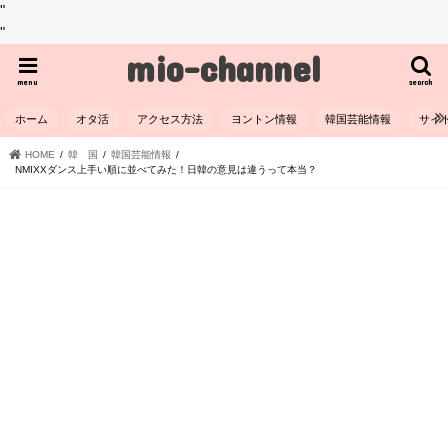
"
"
mio-channel
menu
search
ホーム
オタ活
アクセス方法
ヨントン情報
韓国芸能情報
サイ
HOME
韓 国
韓国芸能情報
NMIXXダンス上手い順に並べてみた！日韓の意見は違うって本当？