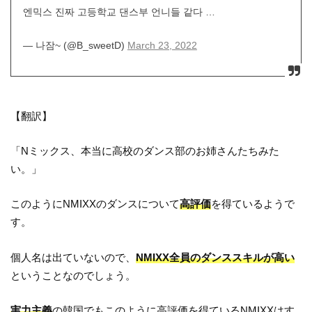
엔믹스 진짜 고등학교 댄스부 언니들 같다 …
— 나잠~ (@B_sweetD)
March 23, 2022
【翻訳】
「Nミックス、本当に高校のダンス部のお姉さんたちみた
い。」
このようにNMIXXのダンスについて
高評価
を得ているようで
す。
個人名は出ていないので、
NMIXX全員のダンススキルが高い
ということなのでしょう。
実力主義
の韓国でもこのように高評価を得ているNMIXXはす