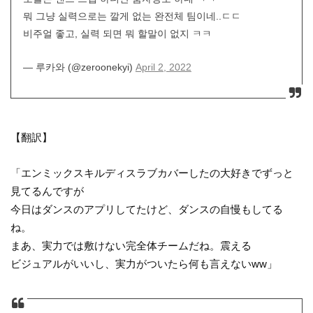
뭐 그냥 실력으로는 깔게 없는 완전체 팀이네..ㄷㄷ
비주얼 좋고, 실력 되면 뭐 할말이 없지 ㅋㅋ
— 루카와 (@zeroonekyi)
April 2, 2022
【翻訳】
「エンミックスキルディスラブカバーしたの大好きでずっと
見てるんですが
今日はダンスのアプリしてたけど、ダンスの自慢もしてる
ね。
まあ、実力では敷けない完全体チームだね。震える
ビジュアルがいいし、実力がついたら何も言えないww」