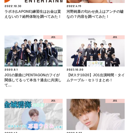
2022.10.30
2022.4.19
ラポネ(LAPONE)練習生はお金は貰
河野純喜の匂わせ炎上はアンチの嘘
えないの？給料体制を調べてみた！
なの？内容を調べてみた！
JO1
JO1
2020.8.1
2023.10.20
JO1の新曲にPENTAGONのフイが
【Mステ10/20】JO1出演時間・タイ
関係してるって本当？過去に共演し
ムテーブル・セトリまとめ！
て…
JO1
JO1
2020.1.7
2020.8.27