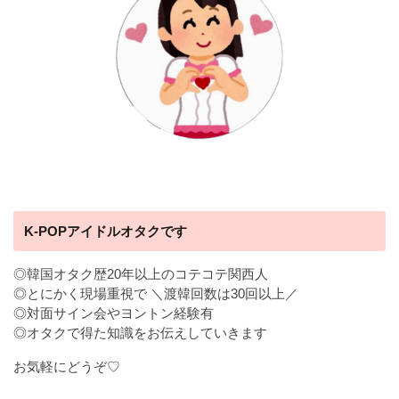
K-POPアイドルオタクです
◎韓国オタク歴20年以上のコテコテ関西人
◎とにかく現場重視で ＼渡韓回数は30回以上／
◎対面サイン会やヨントン経験有
◎オタクで得た知識をお伝えしていきます
お気軽にどうぞ♡