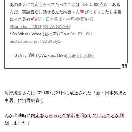
あの楽天に内定もらってたってことはTOEIC800点以上ある
んだ。英語普通に話せるんだ純喜くん
びっくりしたし本当
にそれ尊敬
#新・日本男児と中居
#河野純喜
#KonoJunki
#JO1
#STARGAZER
/ So What / Voice (君の声) /Go
#OH_EH_OH
pic.twitter.com/JTSZB45fyS
— わかば:)
(@Wakana1595)
July 31, 2020
河野純喜さんは2020年7月31日に放送された「新・日本男児と
中居」に河野純喜く
んが出演時に
内定をもらった企業名を明かしていたことが判
明
しました！