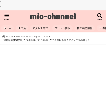
"
"
mio-channel
menu
search
ホーム
オタ活
アクセス方法
ヨントン情報
韓国芸能情報
サイ
HOME
PRODUCE 101 Japan
JO1
河野順喜(JO1)受けた大手企業はどこの会社なの？学歴も高くてインテリの噂も！