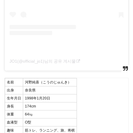
JO1(@official_jo1)님의 공유 게시물
名前
河野純喜（こうのじゅんき）
出身
奈良県
生年月日
1998年1月20日
身長
174cm
体重
64㎏
血液型
O型
趣味
筋トレ、ランニング、旅、将棋