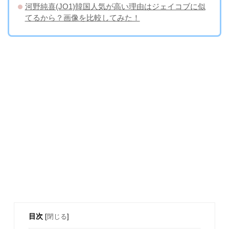
河野純喜(JO1)韓国人気が高い理由はジェイコブに似
てるから？画像を比較してみた！
目次
[
閉じる
]