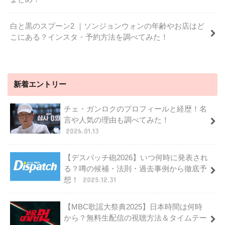
白と黒のスプーン2 ｜ソンジョンウォンの年齢やお店はど
こにある？インスタ・予約方法を調べてみた！
新着エントリー
チェ・ガンロクのプロフィールと経歴！名
言や人気の理由も調べてみた！
2026.01.13
【デスパッチ砲2026】いつ何時に発表され
る？噂の候補・法則・過去事例から徹底予
想！
2025.12.31
【MBC歌謡大祭典2025】日本時間は何時
から？無料生配信の視聴方法＆タイムテー