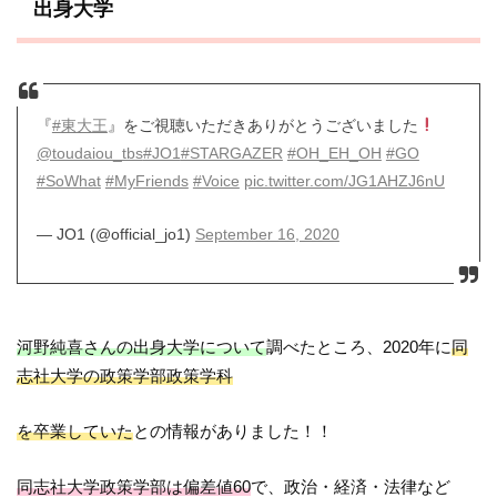
出身大学
『
#東大王
』をご視聴いただきありがとうございました
@toudaiou_tbs
#JO1
#STARGAZER
#OH_EH_OH
#GO
#SoWhat
#MyFriends
#Voice
pic.twitter.com/JG1AHZJ6nU
— JO1 (@official_jo1)
September 16, 2020
河野純喜さんの出身大学について
調べたところ、2020年に
同
志社大学の政策学部政策学科
を卒業していた
との情報がありました！！
同志社大学政策学部は偏差値60
で、政治・経済・法律など