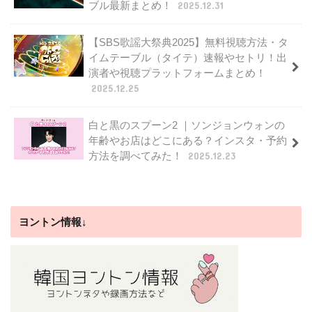
ブル最新まとめ！
2025.12.31
【SBS歌謡大祭典2025】無料視聴方法・タ
イムテーブル（タイテ）速報やセトリ！出
演者や視聴プラットフォームまとめ！
2025.12.25
白と黒のスプーン2 ｜ソンジョンウォンの
年齢やお店はどこにある？インスタ・予約
方法を調べてみた！
2025.12.23
ヨントン情報↓