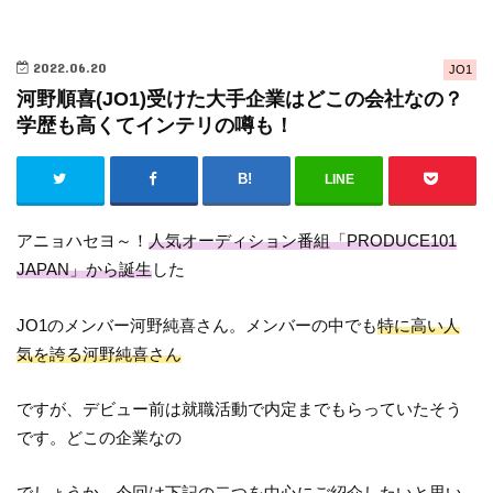
2022.06.20
JO1
河野順喜(JO1)受けた大手企業はどこの会社なの？
学歴も高くてインテリの噂も！
LINE
アニョハセヨ～！
人気オーディション番組「PRODUCE101
JAPAN」から誕生
した
JO1のメンバー河野純喜さん。メンバーの中でも
特に高い人
気を誇る河野純喜さん
ですが、デビュー前は就職活動で内定までもらっていたそう
です。どこの企業なの
でしょうか。今回は下記の二つを中心にご紹介したいと思い