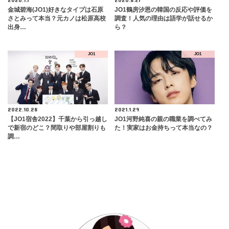
金城碧海(JO1)好きなタイプは石原
JO1鶴房汐恩の韓国の反応や評価を
さとみって本当？元カノは松原高校
調査！人気の理由は語学が話せるか
出身…
ら？
JO1
JO1
2022.10.28
2021.1.29
【JO1宿舎2022】千葉から引っ越し
JO1河野純喜の親の職業を調べてみ
で新宿のどこ？間取りや部屋割りも
た！実家はお金持ちって本当なの？
調…