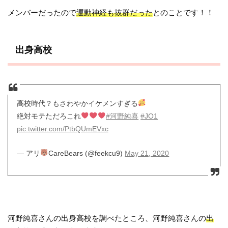
メンバーだったので
運動神経も抜群だった
とのことです！！
出身高校
高校時代？もさわやかイケメンすぎる
絶対モテただろこれ
#河野純喜
#JO1
pic.twitter.com/PtbQUmEVxc
— アリ
CareBears (@feekcu9)
May 21, 2020
河野純喜さんの出身高校を調べたところ、河野純喜さんの
出