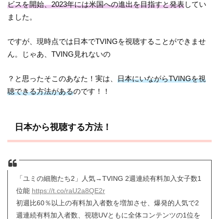
ビスを開始、2023年には米国への進出を目指すと発表
してい
ました。
ですが、現時点では日本でTVINGを視聴することができませ
ん。じゃあ、TVING見れないの
？と思ったそこのあなた！実は、
日本にいながらTVINGを視
聴できる方法がある
のです！！
日本から視聴する方法！
「ユミの細胞たち2」人気→TVING 2週連続有料加入女子数1
位能
https://t.co/raU2a8QE2r
初週比60％以上の有料加入者数を増加させ、爆発的人気で2
週連続有料加入者数、視聴UVともに全体コンテンツの1位を