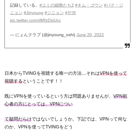
記録している。
#ユミの細胞たち2
#キム・ゴウン
#パク・ジ
ニョン
#Jinyoung
#ジニョン
#진영
pic.twitter.com/dMfzDsiUcc
— にょんクラブ (@jinyoung_oshi)
June 20, 2022
日本からTVINGを視聴する唯一の方法…それは
VPNを使って
視聴する
ということです！！
既にVPNを使っているという方は問題ありませんが、
VPN初
心者の方にとっては、VPNについ
て疑問だらけ
ではないでしょうか。下記では、VPNって何な
のか、VPNを使ってTVINGをどう