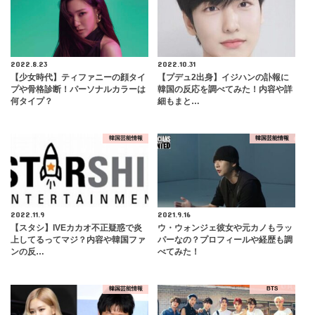
2022.8.23
2022.10.31
【少女時代】ティファニーの顔タイ
【プデュ2出身】イジハンの訃報に
プや骨格診断！パーソナルカラーは
韓国の反応を調べてみた！内容や詳
何タイプ？
細もまと…
韓国芸能情報
韓国芸能情報
2022.11.9
2021.9.16
【スタシ】IVEカカオ不正疑惑で炎
ウ・ウォンジェ彼女や元カノもラッ
上してるってマジ？内容や韓国ファ
パーなの？プロフィールや経歴も調
ンの反…
べてみた！
韓国芸能情報
BTS