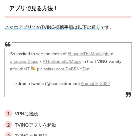
アプリで見る方法！
スマホアプリでのTVING視聴手順は以下の通り
です。
So excited to see the casts of
#LoveInTheMoonlight
x
#ItaewonClass
x
#TheSoundOfMagic
in the TVING variety
#YouthMT
pic.twitter.com/DeBBNYZyni
— kdrama tweets (@iconickdramas)
August 9, 2022
VPNに接続
TVINGアプリを起動