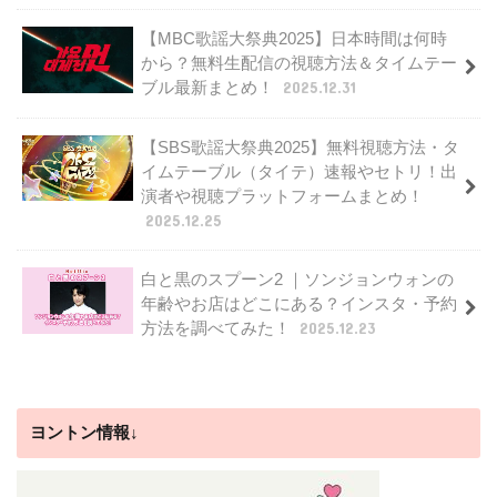
【MBC歌謡大祭典2025】日本時間は何時
から？無料生配信の視聴方法＆タイムテー
ブル最新まとめ！
2025.12.31
【SBS歌謡大祭典2025】無料視聴方法・タ
イムテーブル（タイテ）速報やセトリ！出
演者や視聴プラットフォームまとめ！
2025.12.25
白と黒のスプーン2 ｜ソンジョンウォンの
年齢やお店はどこにある？インスタ・予約
方法を調べてみた！
2025.12.23
ヨントン情報↓