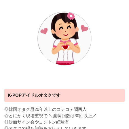
K-POPアイドルオタクです
◎韓国オタク歴20年以上のコテコテ関西人
◎とにかく現場重視で ＼渡韓回数は30回以上／
◎対面サイン会やヨントン経験有
◎オタクで得た知識をお伝えしていきます