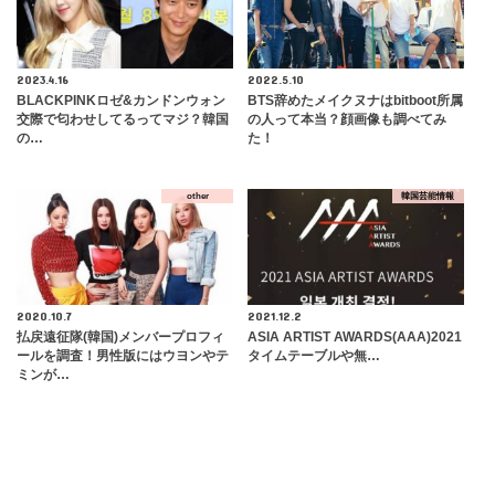
2023.4.16
2022.5.10
BLACKPINKロゼ&カンドンウォン
BTS辞めたメイクヌナはbitboot所属
交際で匂わせしてるってマジ？韓国
の人って本当？顔画像も調べてみ
の…
た！
other
韓国芸能情報
2020.10.7
2021.12.2
払戻遠征隊(韓国)メンバープロフィ
ASIA ARTIST AWARDS(AAA)2021
ールを調査！男性版にはウヨンやテ
タイムテーブルや無…
ミンが…