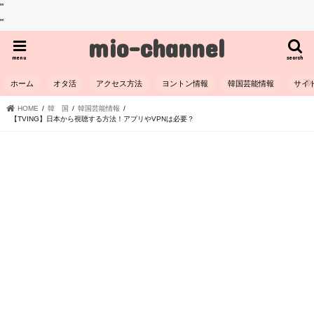
"
"
mio-channel
menu
search
ホーム
オタ活
アクセス方法
ヨントン情報
韓国芸能情報
サイ
HOME
韓 国
韓国芸能情報
【TVING】日本から視聴する方法！アプリやVPNは必要？