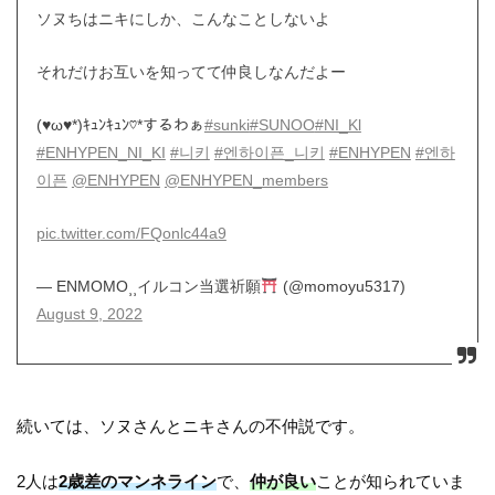
ソヌちはニキにしか、こんなことしないよ
それだけお互いを知ってて仲良しなんだよー
(♥ω♥*)ｷｭﾝｷｭﾝ♡*するわぁ
#sunki
#SUNOO
#NI_Kl
#ENHYPEN_NI_KI
#니키
#엔하이픈_니키
#ENHYPEN
#엔하
이픈
@ENHYPEN
@ENHYPEN_members
pic.twitter.com/FQonlc44a9
— ENMOMO⸒⸒イルコン当選祈願
(@momoyu5317)
August 9, 2022
続いては、ソヌさんとニキさんの不仲説です。
2人は
2歳差のマンネライン
で、
仲が良い
ことが知られていま