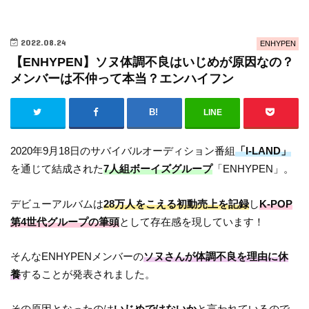
2022.08.24
ENHYPEN
【ENHYPEN】ソヌ体調不良はいじめが原因なの？
メンバーは不仲って本当？エンハイフン
LINE
2020年9月18日のサバイバルオーディション番組
「I-LAND」
を通じて結成された
7人組ボーイズグループ
「ENHYPEN」。
デビューアルバムは
28万人をこえる初動売上を記録
し
K-POP
第4世代グループの筆頭
として存在感を現しています！
そんなENHYPENメンバーの
ソヌさんが体調不良を理由に休
養
することが発表されました。
その原因となったのは
いじめではないか
と言われているので