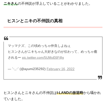
ニキさん
の不仲説が浮上していることがわかりました。
ヒスンとニキの不仲説の真相
マッマクズ、この頃めっちゃ仲良しよねぇ
ヒスンさんがニキちゃん大好きなのが伝わって、めっちゃ癒
されるー
pic.twitter.com/5UMoE6Fj8g
— ⋱⋰ (@ayumi235292)
February 16, 2022
ヒスンさんとニキさんの不仲説は
I-LANDの放送時
から囁かれ
ていました。