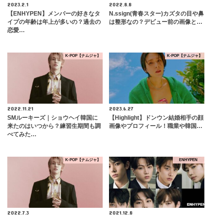
2023.2.1
2022.8.8
【ENHYPEN】メンバーの好きなタ
N.ssign(青春スター)カズタの目や鼻
イプの年齢は年上が多いの？過去の
は整形なの？デビュー前の画像と…
恋愛…
K-POP【ナムジャ】
K-POP【ナムジャ】
2022.11.21
2023.6.27
SMルーキーズ｜ショウヘイ韓国に
【Highlight】ドンウン結婚相手の顔
来たのはいつから？練習生期間も調
画像やプロフィール！職業や韓国…
べてみた…
K-POP【ナムジャ】
ENHYPEN
2022.7.3
2021.12.8