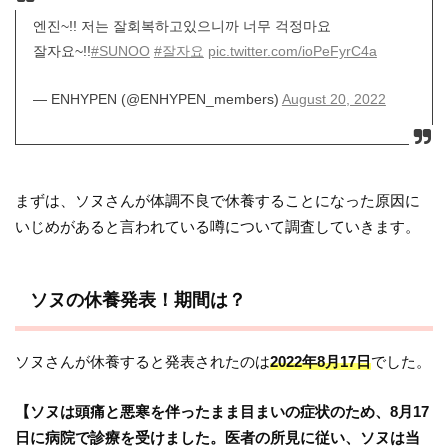
엔진~!! 저는 잘회복하고있으니까 너무 걱정마요
잘자요~!!
#SUNOO
#잘자요
pic.twitter.com/ioPeFyrC4a
— ENHYPEN (@ENHYPEN_members)
August 20, 2022
まずは、ソヌさんが体調不良で休養することになった原因に
いじめがあると言われている噂について調査していきます。
ソヌの休養発表！期間は？
ソヌさんが休養すると発表されたのは
2022年8月17日
でした。
【ソヌは頭痛と悪寒を伴ったまま目まいの症状のため、8月17
日に病院で診療を受けました。医者の所見に従い、ソヌは当