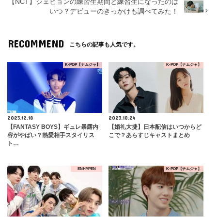
【NCT】ジェヒョンの練習生期間と練習生になったのは
いつ？デビューのきっかけも調べてみた！
RECOMMEND
こちらの記事も人気です。
K-POP【ナムジャ】
K-POP【ナムジャ】
2023.12.18
2023.10.24
【FANTASY BOYS】ギュレ暴露内
【婚礼大捷】日本配信はいつからど
容がやばい？熱愛相手スタイリス
こで？あらすじキャストまとめ
ト…
ENHYPEN
K-POP【ナムジャ】