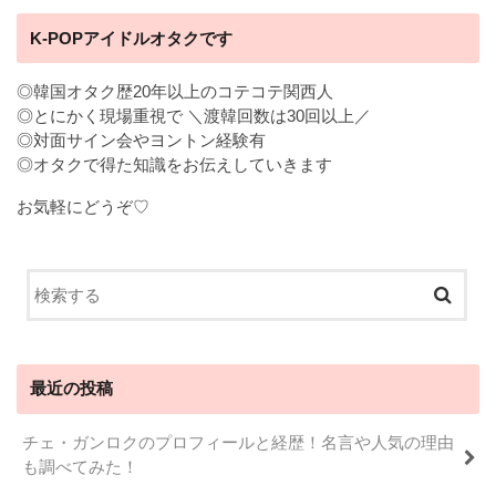
K-POPアイドルオタクです
◎韓国オタク歴20年以上のコテコテ関西人
◎とにかく現場重視で ＼渡韓回数は30回以上／
◎対面サイン会やヨントン経験有
◎オタクで得た知識をお伝えしていきます
お気軽にどうぞ♡
最近の投稿
チェ・ガンロクのプロフィールと経歴！名言や人気の理由
も調べてみた！