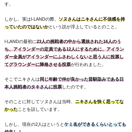
す。
しかし、実はI-LANDの際、
ソヌさんはニキさんに不信感を持
っていたのではないか
という説が浮上しているとのこと。
I-LANDの最初に
23人の挑戦者の中から選抜された16人のう
ち、アイランダーの定員である12人にするために、アイラン
ダー全員がアイランダーにふさわしくないと思う人に投票し
てグラウンダーに降格させる投票
が行われました。
そこでニキさんは
同じ年齢で仲が良かった昔馴染みである日
本人挑戦者のタキさんに投票
したのです。
そのことに対してソヌさんは当時、
ニキさんを快く思ってな
かった
ことを話しています。
しかし、現在の2人はというと
ケミ名ができるくらいとっても
仲良し！