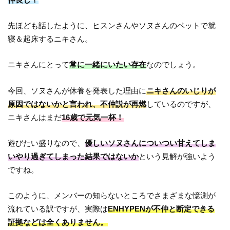
先ほども話したように、ヒスンさんやソヌさんのベットで就
寝＆起床するニキさん。
ニキさんにとって
常に一緒にいたい存在
なのでしょう。
今回、ソヌさんが休養を発表した理由に
ニキさんのいじりが
原因ではないかと言われ、不仲説が再燃
しているのですが、
ニキさんはまだ
16歳で元気一杯！
遊びたい盛りなので、
優しいソヌさんについつい甘えてしま
いやり過ぎてしまった結果ではないか
という見解が強いよう
ですね。
このように、メンバーの知らないところでさまざまな憶測が
流れている訳ですが、実際は
ENHYPENが不仲と断定できる
証拠などは全くありません。