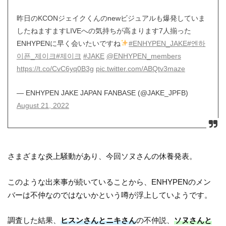
昨日のKCONジェイクくんのnewビジュアルも爆発していま
したねますますLIVEへの気持ちが高まります7人揃った
ENHYPENに早く会いたいですね
#ENHYPEN_JAKE
#엔하
이픈_제이크
#제이크
#JAKE
@ENHYPEN_members
https://t.co/CvC6yq0B3g
pic.twitter.com/ABQtv3maze
— ENHYPEN JAKE JAPAN FANBASE (@JAKE_JPFB)
August 21, 2022
さまざまな炎上騒動があり、今回ソヌさんの休養発表。
このような出来事が続いていることから、ENHYPENのメン
バーは不仲なのではないかという噂が浮上していようです。
調査した結果、
ヒスンさんとニキさん
の不仲説、
ソヌさんと