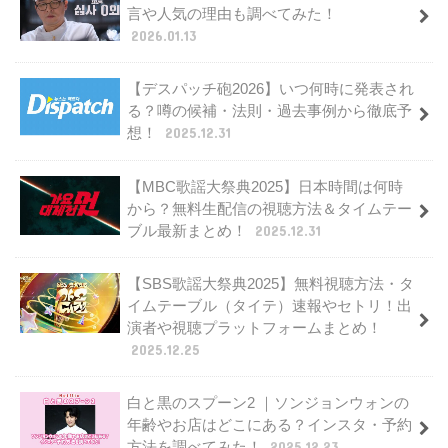
言や人気の理由も調べてみた！
2026.01.13
【デスパッチ砲2026】いつ何時に発表され
る？噂の候補・法則・過去事例から徹底予
想！
2025.12.31
【MBC歌謡大祭典2025】日本時間は何時
から？無料生配信の視聴方法＆タイムテー
ブル最新まとめ！
2025.12.31
【SBS歌謡大祭典2025】無料視聴方法・タ
イムテーブル（タイテ）速報やセトリ！出
演者や視聴プラットフォームまとめ！
2025.12.25
白と黒のスプーン2 ｜ソンジョンウォンの
年齢やお店はどこにある？インスタ・予約
方法を調べてみた！
2025.12.23