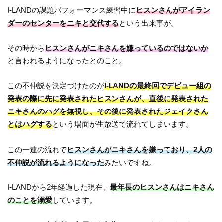
I-LANDの課題パフォーマンス練習中に
ヒスンさんがアイラン
ダーのセンターをニキと交代する
という出来事が。
その時から
ヒスンさんがニキさんを嫌っているのではないか
と言われるようになったとのこと。
この不仲説を決定づけたのが
I-LANDの最終回でデビュー組の
発表の際に先に発表されたヒスンさんが、直後に発表された
ニキさんのハグを無視し、その後に発表されたジェイクさん
とはハグする
という場面が生放送で流れてしまいます。
この一連の流れで
ヒスンさんがニキさんを嫌っており、2人の
不仲説が流れるようになった
みたいですね。
I-LANDから2年経過した現在、
最年長のヒスンさんはニキさん
のことを溺愛
しています。