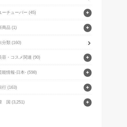
ユーチューバー
(45)
新商品
(1)
未分類
(160)
美容・コスメ関連
(90)
芸能情報-日本-
(598)
銀行
(163)
韓 国
(3,251)