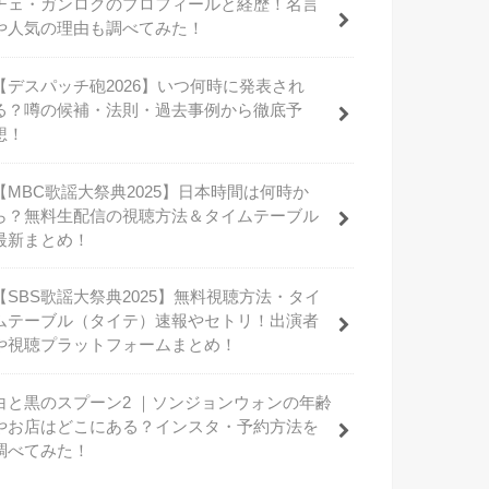
チェ・ガンロクのプロフィールと経歴！名言
や人気の理由も調べてみた！
【デスパッチ砲2026】いつ何時に発表され
る？噂の候補・法則・過去事例から徹底予
想！
【MBC歌謡大祭典2025】日本時間は何時か
ら？無料生配信の視聴方法＆タイムテーブル
最新まとめ！
【SBS歌謡大祭典2025】無料視聴方法・タイ
ムテーブル（タイテ）速報やセトリ！出演者
や視聴プラットフォームまとめ！
白と黒のスプーン2 ｜ソンジョンウォンの年齢
やお店はどこにある？インスタ・予約方法を
調べてみた！