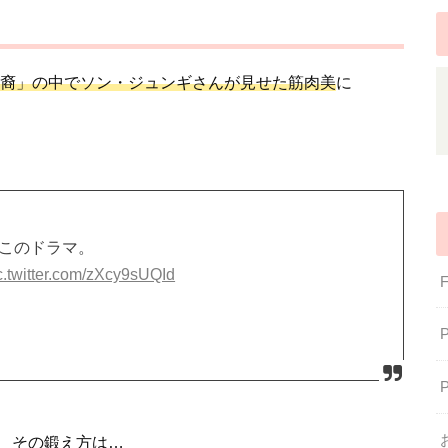
裔」の中でソン・ジュンギさんが見せた筋肉美
に
なこのドラマ。
c.twitter.com/zXcy9sUQId
、その鍛え方は…