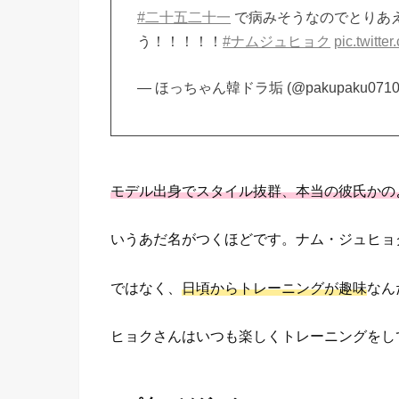
#二十五二十一
で病みそうなのでとりあ
う！！！！！
#ナムジュヒョク
pic.twitt
— ほっちゃん韓ドラ垢 (@pakupaku0710
モデル出身でスタイル抜群、本当の彼氏かの
いうあだ名がつくほどです。ナム・ジュヒョ
ではなく、
日頃からトレーニングが趣味
なん
ヒョクさんはいつも楽しくトレーニングをし