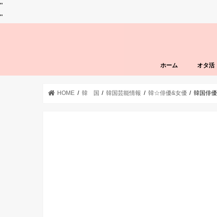
"
"
ホーム
オタ活
HOME
韓 国
韓国芸能情報
韓☆俳優&女優
韓国俳