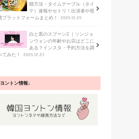
聴方法・タイムテーブル（タイ
テ）速報やセトリ！出演者や視
聴プラットフォームまとめ！
2025.12.25
白と黒のスプーン2 ｜ソンジョ
ンウォンの年齢やお店はどこに
ある？インスタ・予約方法を調
べてみた！
2025.12.23
ヨントン情報↓