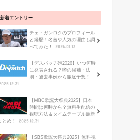
新着エントリー
チェ・ガンロクのプロフィール
と経歴！名言や人気の理由も調
べてみた！
2026.01.13
【デスパッチ砲2026】いつ何時
に発表される？噂の候補・法
則・過去事例から徹底予想！
2025.12.31
【MBC歌謡大祭典2025】日本
時間は何時から？無料生配信の
視聴方法＆タイムテーブル最新
まとめ！
2025.12.31
【SBS歌謡大祭典2025】無料視