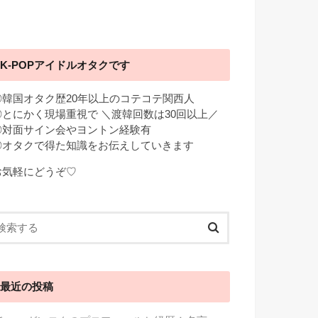
K-POPアイドルオタクです
◎韓国オタク歴20年以上のコテコテ関西人
◎とにかく現場重視で ＼渡韓回数は30回以上／
◎対面サイン会やヨントン経験有
◎オタクで得た知識をお伝えしていきます
お気軽にどうぞ♡
最近の投稿