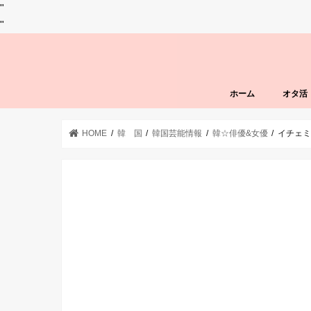
"
"
ホーム
オタ活
HOME
韓 国
韓国芸能情報
韓☆俳優&女優
イチェミ