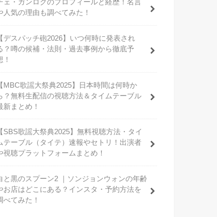
チェ・ガンロクのプロフィールと経歴！名言
や人気の理由も調べてみた！
【デスパッチ砲2026】いつ何時に発表され
る？噂の候補・法則・過去事例から徹底予
想！
【MBC歌謡大祭典2025】日本時間は何時か
ら？無料生配信の視聴方法＆タイムテーブル
最新まとめ！
【SBS歌謡大祭典2025】無料視聴方法・タイ
ムテーブル（タイテ）速報やセトリ！出演者
や視聴プラットフォームまとめ！
白と黒のスプーン2 ｜ソンジョンウォンの年齢
やお店はどこにある？インスタ・予約方法を
調べてみた！