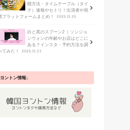
聴方法・タイムテーブル（タイ
テ）速報やセトリ！出演者や視
聴プラットフォームまとめ！
2025.12.25
白と黒のスプーン2 ｜ソンジョ
ンウォンの年齢やお店はどこに
ある？インスタ・予約方法を調
べてみた！
2025.12.23
ヨントン情報↓