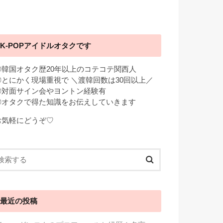
K-POPアイドルオタクです
◎韓国オタク歴20年以上のコテコテ関西人
◎とにかく現場重視で ＼渡韓回数は30回以上／
◎対面サイン会やヨントン経験有
◎オタクで得た知識をお伝えしていきます
お気軽にどうぞ♡
最近の投稿