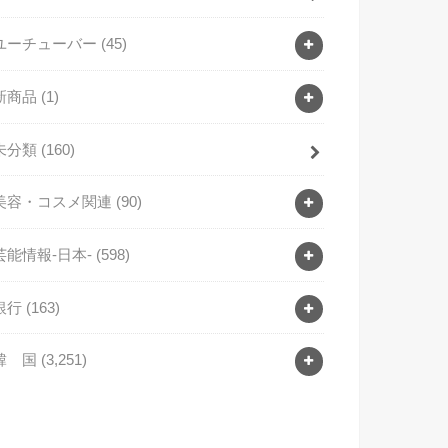
ユーチューバー
(45)
新商品
(1)
未分類
(160)
美容・コスメ関連
(90)
芸能情報-日本-
(598)
銀行
(163)
韓 国
(3,251)