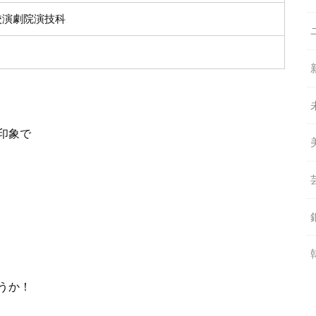
校演劇院演技科
印象で
うか！