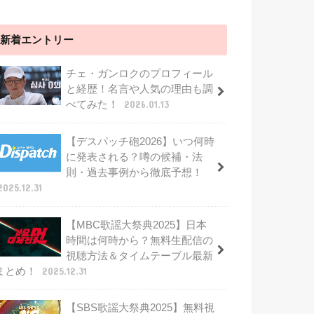
新着エントリー
チェ・ガンロクのプロフィール
と経歴！名言や人気の理由も調
べてみた！
2026.01.13
【デスパッチ砲2026】いつ何時
に発表される？噂の候補・法
則・過去事例から徹底予想！
2025.12.31
【MBC歌謡大祭典2025】日本
時間は何時から？無料生配信の
視聴方法＆タイムテーブル最新
まとめ！
2025.12.31
【SBS歌謡大祭典2025】無料視