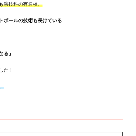
も演技科の有名校。
トボールの技術も長けている
なる」
した！
。