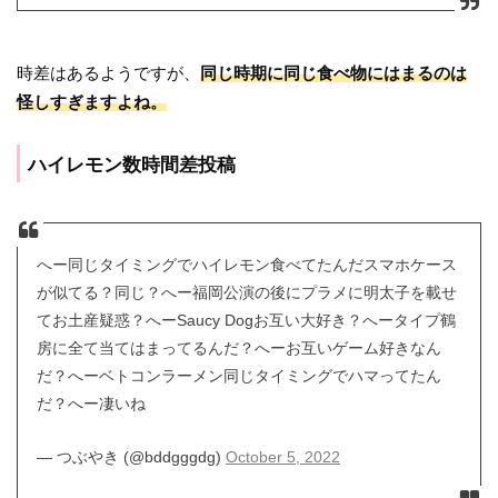
時差はあるようですが、
同じ時期に同じ食べ物にはまるのは
怪しすぎますよね。
ハイレモン数時間差投稿
へー同じタイミングでハイレモン食べてたんだスマホケース
が似てる？同じ？へー福岡公演の後にプラメに明太子を載せ
てお土産疑惑？へーSaucy Dogお互い大好き？へータイプ鶴
房に全て当てはまってるんだ？へーお互いゲーム好きなん
だ？へーベトコンラーメン同じタイミングでハマってたん
だ？へー凄いね
— つぶやき (@bddgggdg)
October 5, 2022