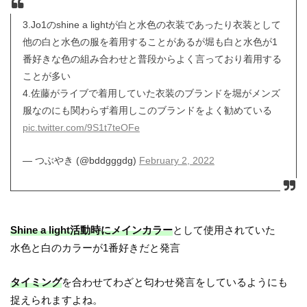
3.Jo1のshine a lightが白と水色の衣装であったり衣装として
他の白と水色の服を着用することがあるが堀も白と水色が1
番好きな色の組み合わせと普段からよく言っており着用する
ことが多い
4.佐藤がライブで着用していた衣装のブランドを堀がメンズ
服なのにも関わらず着用しこのブランドをよく勧めている
pic.twitter.com/9S1t7teOFe
— つぶやき (@bddgggdg)
February 2, 2022
Shine a light活動時にメインカラー
として使用されていた
水色と白のカラーが1番好きだと発言
タイミング
を合わせてわざと匂わせ発言をしているようにも
捉えられますよね。