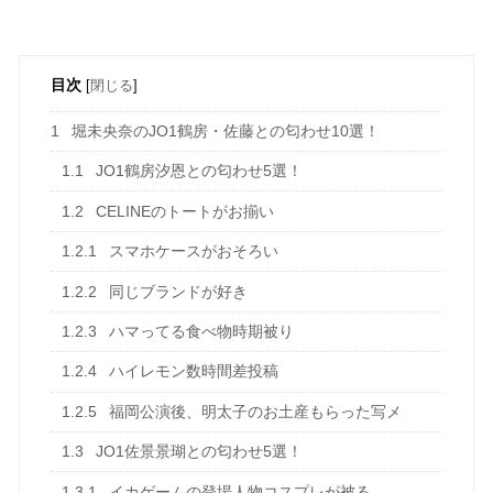
目次
[
閉じる
]
1
堀未央奈のJO1鶴房・佐藤との匂わせ10選！
1.1
JO1鶴房汐恩との匂わせ5選！
1.2
CELINEのトートがお揃い
1.2.1
スマホケースがおそろい
1.2.2
同じブランドが好き
1.2.3
ハマってる食べ物時期被り
1.2.4
ハイレモン数時間差投稿
1.2.5
福岡公演後、明太子のお土産もらった写メ
1.3
JO1佐景景瑚との匂わせ5選！
1.3.1
イカゲームの登場人物コスプレが被る