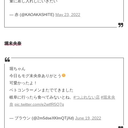
量に差し入れしにいきたい
— 赤 (@KAOAKASHITE)
May 23, 2022
堀未央奈
堀ちゃん
今日もモグ未央奈ありがとう
可愛かったよ！
ベトコンラーメンまたでてきました
岐阜に行ったら食べてみないとね。
#つぶれない店
#堀未央
奈
pic.twitter.com/e2wtfR5Q7q
— ブラウン (@2m5dseXKlmQTjXd)
June 19, 2022