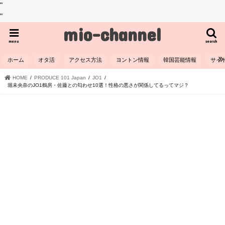
"
"
mio-channel
menu
search
ホーム
オタ活
アクセス方法
ヨントン情報
韓国芸能情報
サイ
HOME
PRODUCE 101 Japan
JO1
堀未央奈のJO1鶴房・佐藤との匂わせ10選！性格の悪さが関係してるってマジ？