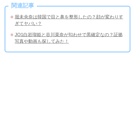
関連記事
堀未央奈は韓国で目と鼻を整形したの？顔が変わりす
ぎてヤバい？
JO1白岩瑠姫と谷川菜奈が匂わせで黒確定なの？証拠
写真や動画も探してみた！