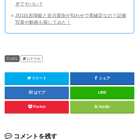
ぎてヤバい？
JO1白岩瑠姫と谷川菜奈が匂わせで黒確定なの？証拠
写真や動画も探してみた！
JO1
おすすめ
ツイート
シェア
はてブ
LINE
Pocket
feedly
コメントを残す