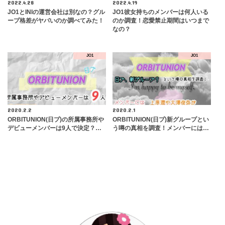
2022.4.28
2022.4.19
JO1とINIの運営会社は別なの？グル
JO1彼女持ちのメンバーは何人いる
ープ格差がヤバいのか調べてみた！
のか調査！恋愛禁止期間はいつまで
なの？
JO1
JO1
2020.2.2
2020.2.1
ORBITUNION(日プ)の所属事務所や
ORBITUNION(日プ)新グループとい
デビューメンバーは9人で決定？…
う噂の真相を調査！メンバーには…