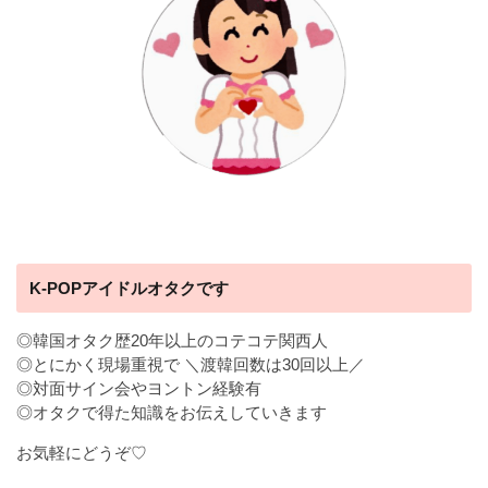
K-POPアイドルオタクです
◎韓国オタク歴20年以上のコテコテ関西人
◎とにかく現場重視で ＼渡韓回数は30回以上／
◎対面サイン会やヨントン経験有
◎オタクで得た知識をお伝えしていきます
お気軽にどうぞ♡