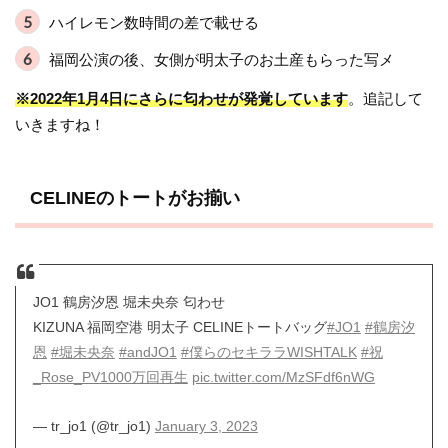
ハイレモン数時間の差で載せる
福岡公演の後、女側が明太子のお土産もらった写メ
※2022年1月4日にさらに匂わせが発覚しています
。追記して
いきますね！
CELINEのトートがお揃い
JO1 鶴房汐恩 堀未央奈 匂わせ
KIZUNA 福岡空港 明太子 CELINEトートバッグ
#JO1
#鶴房汐
恩
#堀未央奈
#andJO1
#僕らのセキララWISHTALK
#祝
_Rose_PV1000万回再生
pic.twitter.com/MzSFdf6nWG
— tr_jo1 (@tr_jo1)
January 3, 2023