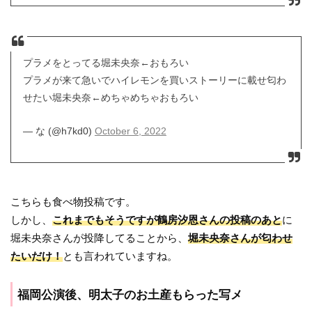
プラメをとってる堀未央奈←おもろい
プラメが来て急いでハイレモンを買いストーリーに載せ匂わ
せたい堀未央奈←めちゃめちゃおもろい
— な (@h7kd0)
October 6, 2022
こちらも食べ物投稿です。
しかし、
これまでもそうですが鶴房汐恩さんの投稿のあと
に
堀未央奈さんが投降してることから、
堀未央奈さんが匂わせ
たいだけ！
とも言われていますね。
福岡公演後、明太子のお土産もらった写メ