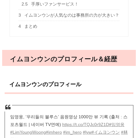
2.5
手厚いファンサービス！
3
イムヨンウンが人気なのは事務所の力が大きい？
4
まとめ
イムヨンウンのプロフィール＆経歴
イムヨンウンのプロフィール
임영웅, ‘우리들의 블루스’ 음원영상 1000만 뷰 기록 (출처 : 스
포츠월드 | 네이버 TV연예)
https://t.co/TQJc0r9Z1D
#임영웅
#LimYoungWoong
#imhero
#im_hero
#lyw
#イムヨンウン
#林