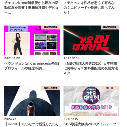
チェヨンiz*one解散後から現在の活
ノテヒョンは性格が悪くて有名な
動状況を調査！事務所移籍やデビュ
の？エピソードや動画も調べてみ
ー…
た！
韓国芸能情報
韓国芸能情報
2021.10.22
2025.12.31
ぺウンギョン(who is princess先生)
【MBC歌謡大祭典2025】日本時間
プロフィールや経歴を調…
は何時から？無料生配信の視聴方法
＆タ…
韓国芸能情報
韓 国
2023.4.3
2019.12.27
【K-POP】わいせつで脱退した6人
KBS歌謡大祭典2019タイムテーブ