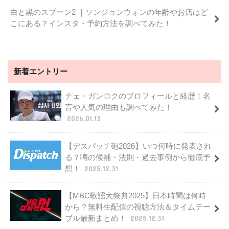
白と黒のスプーン2 ｜ソンジョンウォンの年齢やお店はど
こにある？インスタ・予約方法を調べてみた！
新着エントリー
チェ・ガンロクのプロフィールと経歴！名
言や人気の理由も調べてみた！
2026.01.13
【デスパッチ砲2026】いつ何時に発表され
る？噂の候補・法則・過去事例から徹底予
想！
2025.12.31
【MBC歌謡大祭典2025】日本時間は何時
から？無料生配信の視聴方法＆タイムテー
ブル最新まとめ！
2025.12.31