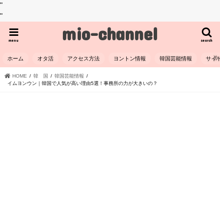
"
"
mio-channel
menu
search
ホーム
オタ活
アクセス方法
ヨントン情報
韓国芸能情報
サイ
HOME
韓 国
韓国芸能情報
イムヨンウン｜韓国で人気が高い理由5選！事務所の力が大きいの？