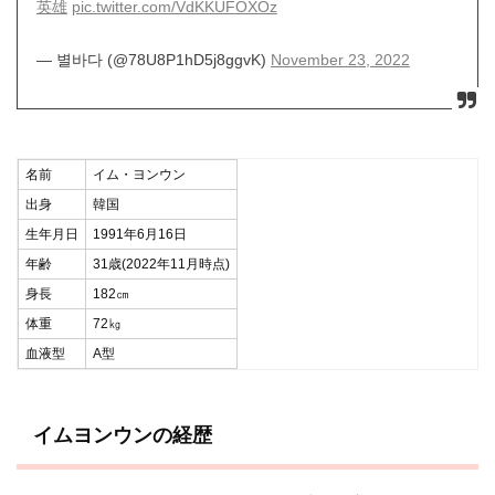
英雄
pic.twitter.com/VdKKUFOXOz
— 별바다 (@78U8P1hD5j8ggvK)
November 23, 2022
名前
イム・ヨンウン
出身
韓国
生年月日
1991年6月16日
年齢
31歳(2022年11月時点)
身長
182㎝
体重
72㎏
血液型
A型
イムヨンウンの経歴