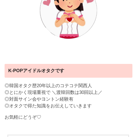
K-POPアイドルオタクです
◎韓国オタク歴20年以上のコテコテ関西人
◎とにかく現場重視で ＼渡韓回数は30回以上／
◎対面サイン会やヨントン経験有
◎オタクで得た知識をお伝えしていきます
お気軽にどうぞ♡