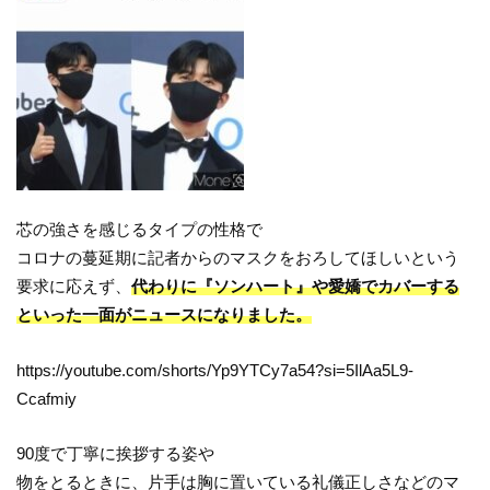
芯の強さを感じるタイプの性格で
コロナの蔓延期に記者からのマスクをおろしてほしいという
要求に応えず、
代わりに『ソンハート』や愛嬌でカバーする
といった一面がニュースになりました。
https://youtube.com/shorts/Yp9YTCy7a54?si=5IlAa5L9-
Ccafmiy
90度で丁寧に挨拶する姿や
物をとるときに、片手は胸に置いている礼儀正しさなどのマ