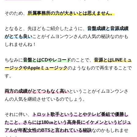
そのため、
所属事務所の力が大きいとは思えません。
となると、先ほどもご紹介したように、
音盤成績と音源成績
がとても良い
ことがイムヨンウンさんの人気の秘訣なのかも
しれませんね！
ちなみに
音盤とはCDやレコード
のことで、
音源とはLINEミュ
ージックやAppleミュージック
のようなもので再生することで
す。
両方の成績がとてつもなく高い
ということがイムヨンウンさ
んの人気を継続させているのでしょう。
それに伴い、
トロット歌手ということやテレビ番組で優勝し
たこと、さらには180㎝という高身長にイケメンというビジュ
アルが年配女性のBTSと言われている秘訣
なのかもしれませ