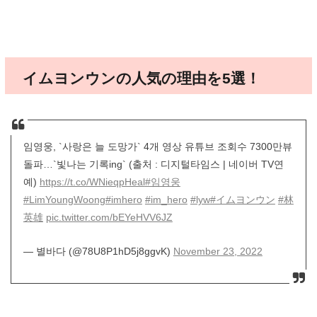
イムヨンウンの人気の理由を5選！
임영웅, `사랑은 늘 도망가` 4개 영상 유튜브 조회수 7300만뷰
돌파…`빛나는 기록ing` (출처 : 디지털타임스 | 네이버 TV연
예)
https://t.co/WNieqpHeal
#임영웅
#LimYoungWoong
#imhero
#im_hero
#lyw
#イムヨンウン
#林
英雄
pic.twitter.com/bEYeHVV6JZ
— 별바다 (@78U8P1hD5j8ggvK)
November 23, 2022