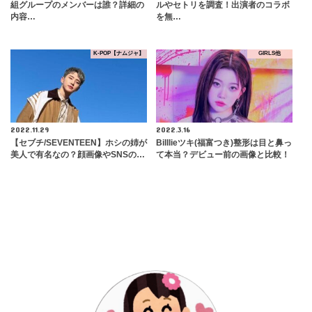
組グループのメンバーは誰？詳細の
ルやセトリを調査！出演者のコラボ
内容…
を無…
K-POP【ナムジャ】
GIRLS他
2022.11.29
2022.3.16
【セブチ/SEVENTEEN】ホシの姉が
Billlieツキ(福富つき)整形は目と鼻っ
美人で有名なの？顔画像やSNSの…
て本当？デビュー前の画像と比較！