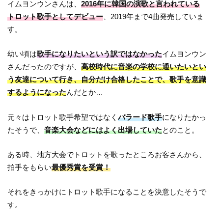
イムヨンウンさんは、
2016年に韓国の演歌と言われている
トロット歌手としてデビュー
、2019年まで4曲発売していま
す。
幼い頃は
歌手になりたいという訳ではなかった
イムヨンウン
さんだったのですが、
高校時代に音楽の学校に通いたいとい
う友達について行き、自分だけ合格したことで、歌手を意識
するようになった
んだとか…
元々はトロット歌手希望ではなく
バラード歌手
になりたかっ
たそうで、
音楽大会などにはよく出場していた
とのこと。
ある時、地方大会でトロットを歌ったところお客さんから、
拍手をもらい
最優秀賞を受賞！
それをきっかけにトロット歌手になることを決意したそうで
す。