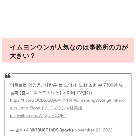
イムヨンウンが人気なのは事務所の力が
大きい？
명품보컬 임영웅, ‘사랑은 늘 도망가’ 도합 조회 수 7300만 뷰
돌파 (출처 : 엑스포츠뉴스 | 네이버 TV연예)
https://t.co/GOCBaXjUy6
#임영웅
#LimYoungWoong
#imhero
#im_hero
#lyw
#イムヨンウン
#林英雄
pic.twitter.com/W42gTxCQFT
— 별바다 (@78U8P1hD5j8ggvK)
November 23, 2022