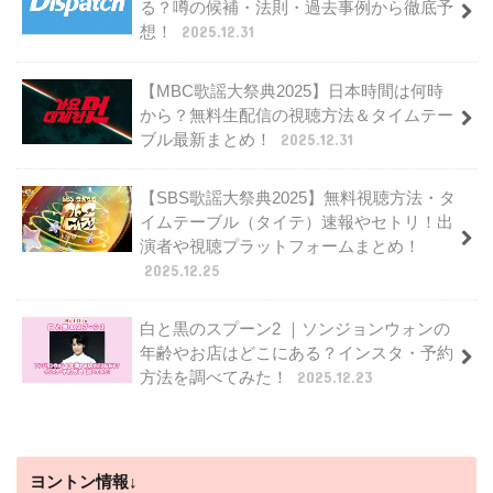
る？噂の候補・法則・過去事例から徹底予
想！
2025.12.31
【MBC歌謡大祭典2025】日本時間は何時
から？無料生配信の視聴方法＆タイムテー
ブル最新まとめ！
2025.12.31
【SBS歌謡大祭典2025】無料視聴方法・タ
イムテーブル（タイテ）速報やセトリ！出
演者や視聴プラットフォームまとめ！
2025.12.25
白と黒のスプーン2 ｜ソンジョンウォンの
年齢やお店はどこにある？インスタ・予約
方法を調べてみた！
2025.12.23
ヨントン情報↓