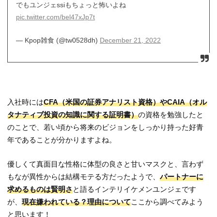
でもユンジェssiもちょっと怖いよね
pic.twitter.com/bel47xJp7t
— Kpop雑食 (@tw0528dh)
December 21, 2022
入社時には
CFA（米国の証券アナリスト資格）やCAIA（オル
タナティブ投資の知識に関する証明書）
の資格を勉強したと
のことで、若い頃から将来のビジョンをしっかり持った好青
年であることが分かりますよね。
優しくて真面目な性格に体型の良さと甘いマスクと、言わず
もなが異性からは結構モテる方だったようで、
パートナーに
求めるものは賢明さ
と語るインテリイケメンユンジェです
が、
現在嫌われている？理由について
ここから調べてみよう
と思います！