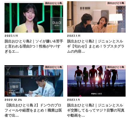
脱出おひとり島
脱出おひとり島
2023.1.11
2023.1.11
脱出おひとり島2｜ソイが嫌い&苦手
脱出おひとり島2｜ジニョンとスル
と言われる理由3つ！性格がヤバす
ギ【匂わせ】まとめ！ラブスタグラ
ぎるエ…
ムの内容…
脱出おひとり島
脱出おひとり島
2022.12.26
2023.1.9
【脱出おひとり島 2】ドンウのプロ
脱出おひとり島2｜ジニョンとスル
フィールや経歴をまとめ！職業は医
ギ交際してるってマジ？目撃の写真
者で出…
や動画を…