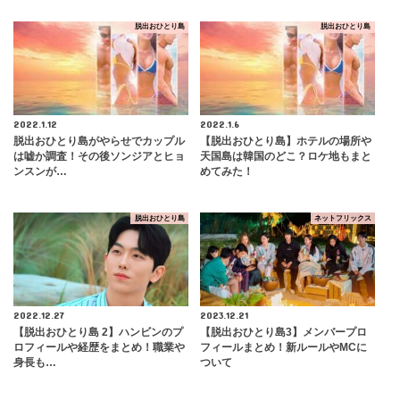
脱出おひとり島
脱出おひとり島
2022.1.12
2022.1.6
脱出おひとり島がやらせでカップル
【脱出おひとり島】ホテルの場所や
は嘘か調査！その後ソンジアとヒョ
天国島は韓国のどこ？ロケ地もまと
ンスンが…
めてみた！
脱出おひとり島
ネットフリックス
2022.12.27
2023.12.21
【脱出おひとり島 2】ハンビンのプ
【脱出おひとり島3】メンバープロ
ロフィールや経歴をまとめ！職業や
フィールまとめ！新ルールやMCに
身長も…
ついて