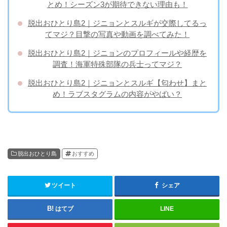
とめ！シーズン3が期待できない理由も！
脱出おひとり島2｜ジニョンとスルギが交際してるっ
てマジ？目撃の写真や動画を調べてみた！
脱出おひとり島2｜ジニョンのプロフィールや経歴を
調査！海軍特殊部隊の兵士ってマジ？
脱出おひとり島2｜ジニョンとスルギ【匂わせ】まと
め！ラブスタグラムの内容がやばい？
脱出おひとり島
おすすめ
ツイート
シェア
はてブ
LINE