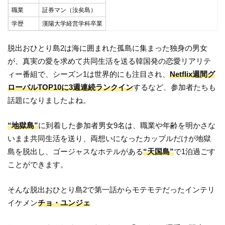
職業
証券マン（汝矣島）
学歴
漢陽大学経営学科卒業
脱出おひとり島2は海に囲まれた孤島に集まった独身の男女
が、真実の愛を求めて共同生活を送る韓国発の恋愛リアリテ
ィー番組で、シーズン1は世界的にも注目され、
Netflix週間グ
ローバルTOP10に3週連続ランクイン
するなど、参加者たちも
話題になりましたよね。
“地獄島”
に到着した参加者男女9名は、職業や年齢を明かさな
いまま共同生活を送り、両想いになったカップルだけが地獄
島を脱出し、ゴージャスなホテルがある
“天国島”
で1泊過ごす
ことができます。
そんな脱出おひとり島2で第一話からモテモテだったインテリ
イケメン
チョ・ユンジェ