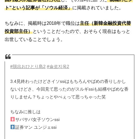
ト”という記事が「ソウル経済」
に掲載されていました。
ちなみに、掲載時は2018年で職位は
主任（新韓金融投資代替
投資部主任）
ということだったので、おそらく現在はもっと
出世していることでしょう。
#脱出おひとり島2
#솔로지옥2
3.4見終わったけどさイソssiはもちろんやばめの香りしかし
ないけどさ、今回見て思ったのがスルギssiも結構やばめな香
りしません？ちょっとやべぇって思っちゃった笑
ちなみに推しは
サバサバ女子ソウンssi
証券マン ユンジェssi