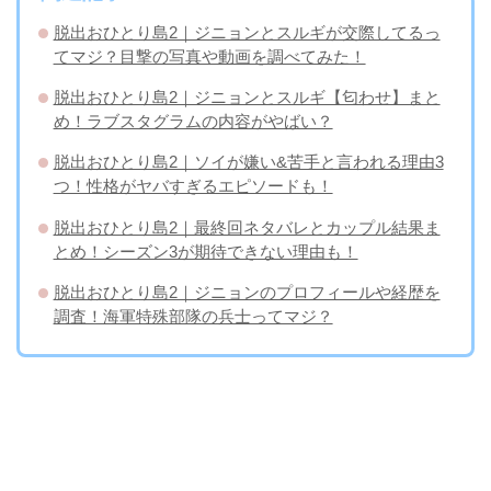
脱出おひとり島2｜ジニョンとスルギが交際してるっ
てマジ？目撃の写真や動画を調べてみた！
脱出おひとり島2｜ジニョンとスルギ【匂わせ】まと
め！ラブスタグラムの内容がやばい？
脱出おひとり島2｜ソイが嫌い&苦手と言われる理由3
つ！性格がヤバすぎるエピソードも！
脱出おひとり島2｜最終回ネタバレとカップル結果ま
とめ！シーズン3が期待できない理由も！
脱出おひとり島2｜ジニョンのプロフィールや経歴を
調査！海軍特殊部隊の兵士ってマジ？