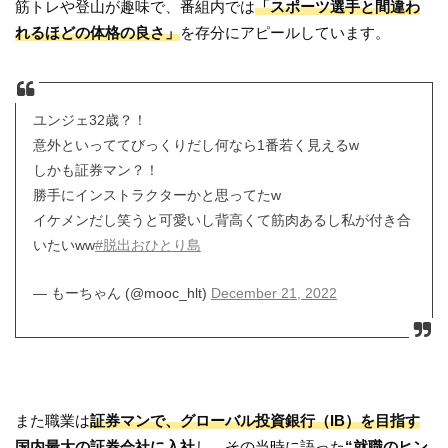
筋トレや登山が趣味で、番組内では
「スポーツ選手と間違わ
れるほどの体格の良さ」
を存分にアピールしています。
ユンジェ32歳？！
意外といっててびっくりだし何なら1番若く見えるw
しかも証券マン？！
勝手にインストラクターかと思ってたw
イケメンだし笑うと可愛いし背高くて筋肉あるし私が付き合
いたいww
#脱出おひとり島
— もーちゃん (@mooc_hlt)
December 21, 2022
また職業は
証券マンで、グローバル投資銀行（IB）を目指す
国内最大の証券会社に入社
し、その当時に語った
“就職のヒン