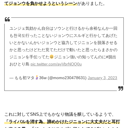
てジョンウを負かせようというシーン
がありました。
ユンジェ気効かん自分はソウンと行けるから余裕なんか一回
も천국도行ったことないジョンウにスルギと行かしてあげた
いとかないんかいジョンウと協力してジニョンを脱落させる
かと思ったけどただ見てただけで動いたと思ったらまさかの
ジニョンを手伝ってた
ジニョン強いの知ってんのに#脱出
おひとり島
pic.twitter.com/ayVbrNOQ0u
— もも初マタ
36w (@momo230478631)
January 3, 2023
これに対してSNS上でもかなり物議を醸しているようで、
「ライバルを消す為、諦めかけたジニョンに大丈夫だと耳打