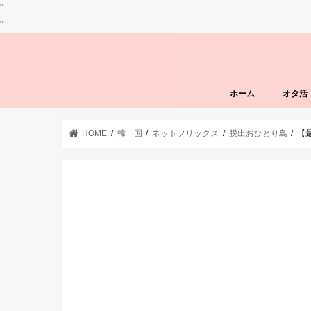
"
"
ホーム
オタ活
HOME
韓 国
ネットフリックス
脱出おひとり島
【