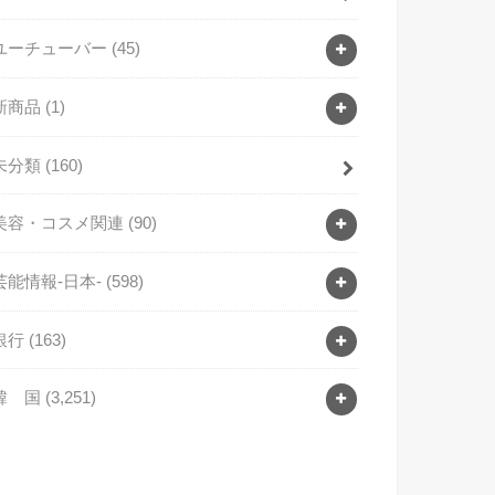
ユーチューバー
(45)
新商品
(1)
未分類
(160)
美容・コスメ関連
(90)
芸能情報-日本-
(598)
銀行
(163)
韓 国
(3,251)