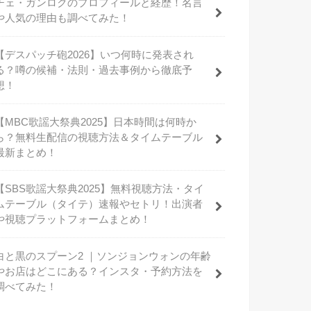
チェ・ガンロクのプロフィールと経歴！名言
や人気の理由も調べてみた！
【デスパッチ砲2026】いつ何時に発表され
る？噂の候補・法則・過去事例から徹底予
想！
【MBC歌謡大祭典2025】日本時間は何時か
ら？無料生配信の視聴方法＆タイムテーブル
最新まとめ！
【SBS歌謡大祭典2025】無料視聴方法・タイ
ムテーブル（タイテ）速報やセトリ！出演者
や視聴プラットフォームまとめ！
白と黒のスプーン2 ｜ソンジョンウォンの年齢
やお店はどこにある？インスタ・予約方法を
調べてみた！