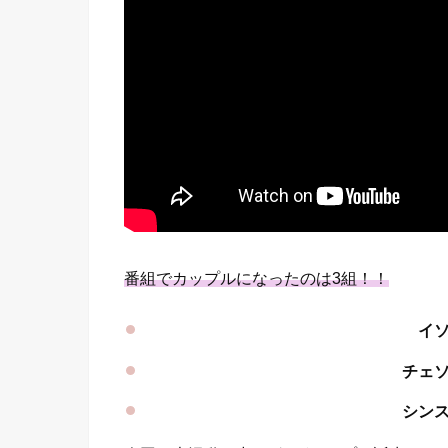
番組でカップルになったのは3組！！
イ
チェ
シン