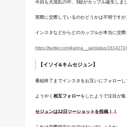
今回も大混乱の中、3組がカップル誕生しま
実際に交際しているのかどうかは不明ですが
インスタなどからどのカップルが本当に交際
https://twitter.com/karina__ae/status/16142
【イソイ&キムセジュン】
番組終了までインスタをお互いにフォローし
ようやく
相互フォロー
をしたようで注目が集
セジュンは12日ツーショットを投稿！！
これは交際確定なのではないでしょうか。