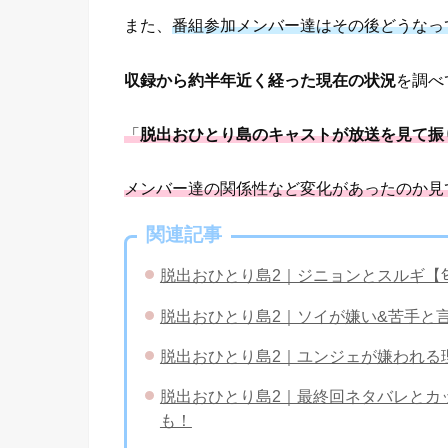
また、
番組参加メンバー達はその後どうなっ
収録から約半年近く経った現在の状況
を調べ
「
脱出おひとり島のキャストが放送を見て振り返
メンバー達の関係性など変化があったのか見
関連記事
脱出おひとり島2｜ジニョンとスルギ【
脱出おひとり島2｜ソイが嫌い&苦手と
脱出おひとり島2｜ユンジェが嫌われる
脱出おひとり島2｜最終回ネタバレとカ
も！