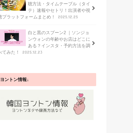
聴方法・タイムテーブル（タイ
テ）速報やセトリ！出演者や視
聴プラットフォームまとめ！
2025.12.25
白と黒のスプーン2 ｜ソンジョ
ンウォンの年齢やお店はどこに
ある？インスタ・予約方法を調
べてみた！
2025.12.23
ヨントン情報↓