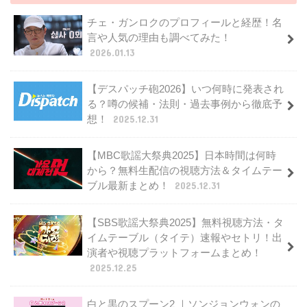
チェ・ガンロクのプロフィールと経歴！名
言や人気の理由も調べてみた！
2026.01.13
【デスパッチ砲2026】いつ何時に発表され
る？噂の候補・法則・過去事例から徹底予
想！
2025.12.31
【MBC歌謡大祭典2025】日本時間は何時
から？無料生配信の視聴方法＆タイムテー
ブル最新まとめ！
2025.12.31
【SBS歌謡大祭典2025】無料視聴方法・タ
イムテーブル（タイテ）速報やセトリ！出
演者や視聴プラットフォームまとめ！
2025.12.25
白と黒のスプーン2 ｜ソンジョンウォンの