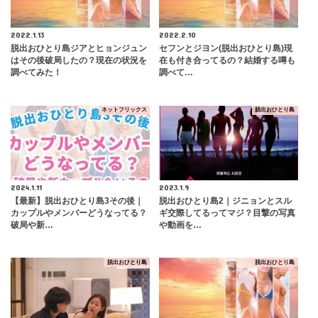
2022.1.13
2022.2.10
脱出おひとり島ジアとヒョンジュン
セフンとジヨン(脱出おひとり島)現
はその後破局したの？現在の状況を
在も付き合ってるの？結婚する噂も
調べてみた！
調べて…
ネットフリックス
脱出おひとり島
2024.1.11
2023.1.9
【最新】脱出おひとり島3その後｜
脱出おひとり島2｜ジニョンとスル
カップルやメンバーどうなってる？
ギ交際してるってマジ？目撃の写真
破局や新…
や動画を…
脱出おひとり島
脱出おひとり島