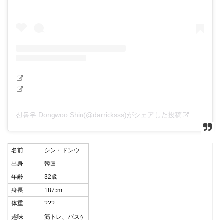
신동우 Dongwoo Shin(@darricksss)がシェアした投稿
名前
シン・ドンウ
出身
韓国
年齢
32歳
身長
187cm
体重
???
趣味
筋トレ、バスケ