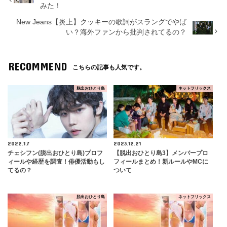
みた！
New Jeans【炎上】クッキーの歌詞がスラングでやば
い？海外ファンから批判されてるの？
RECOMMEND
こちらの記事も人気です。
脱出おひとり島
ネットフリックス
2022.1.7
2023.12.21
チェシフン(脱出おひとり島)プロフ
【脱出おひとり島3】メンバープロ
ィールや経歴を調査！俳優活動もし
フィールまとめ！新ルールやMCに
てるの？
ついて
脱出おひとり島
ネットフリックス