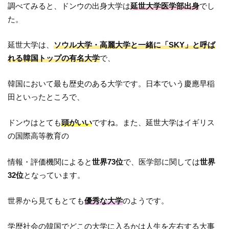
調べてみると、ドンウの出身大学は
延世大学医学部出身
でし
た。
延世大学は、
ソウル大学・高麗大学と一緒に「SKY」と呼ば
れる韓国トップの有名大学
で、
韓国において最も歴史のある大学です。日本でいう慶應早稲
田といったところで、
ドンウはとても
頭がいい
ですね。また、延世大学はイギリス
の国際高等教育の
情報・評価機関によると
世界73位
で、医学部に関しては
世界
32位
となっています。
世界から見てもとても
優秀な大学
のようです。
学歴社会の韓国でどこの大学に入るかは人生を左右する大事