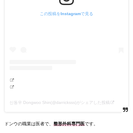
この投稿をInstagramで見る
신동우 Dongwoo Shin(@darricksss)がシェアした投稿
ドンウの職業は医者で、
整形外科専門医
です。