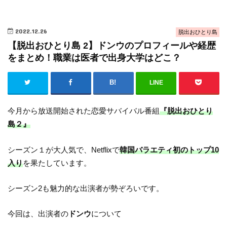
2022.12.26
脱出おひとり島
【脱出おひとり島 2】ドンウのプロフィールや経歴
をまとめ！職業は医者で出身大学はどこ？
LINE
今月から放送開始された恋愛サバイバル番組
『脱出おひとり
島２』
シーズン１が大人気で、Netflixで
韓国バラエティ初のトップ10
入り
を果たしています。
シーズン2も魅力的な出演者が勢ぞろいです。
今回は、出演者の
ドンウ
について