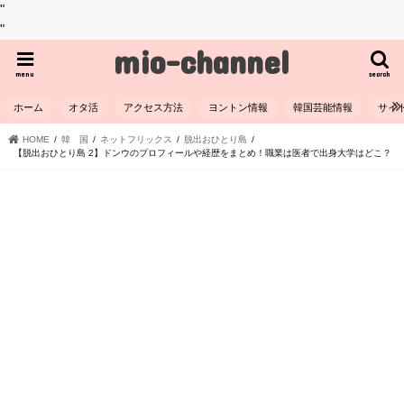
"
"
mio-channel
menu
search
ホーム
オタ活
アクセス方法
ヨントン情報
韓国芸能情報
サイ
HOME
韓 国
ネットフリックス
脱出おひとり島
【脱出おひとり島 2】ドンウのプロフィールや経歴をまとめ！職業は医者で出身大学はどこ？