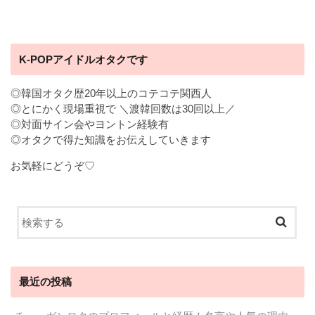
K-POPアイドルオタクです
◎韓国オタク歴20年以上のコテコテ関西人
◎とにかく現場重視で ＼渡韓回数は30回以上／
◎対面サイン会やヨントン経験有
◎オタクで得た知識をお伝えしていきます
お気軽にどうぞ♡
最近の投稿