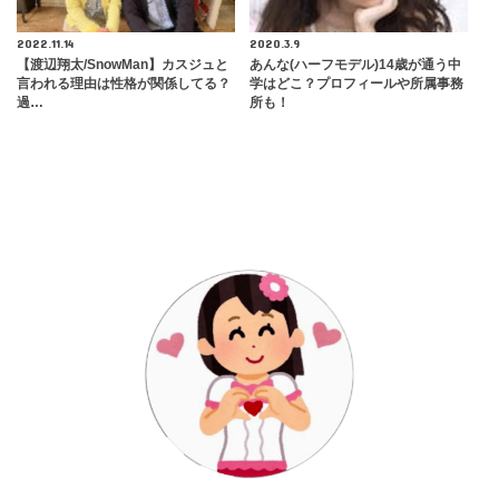
2022.11.14
2020.3.9
【渡辺翔太/SnowMan】カスジュと
あんな(ハーフモデル)14歳が通う中
言われる理由は性格が関係してる？
学はどこ？プロフィールや所属事務
過…
所も！