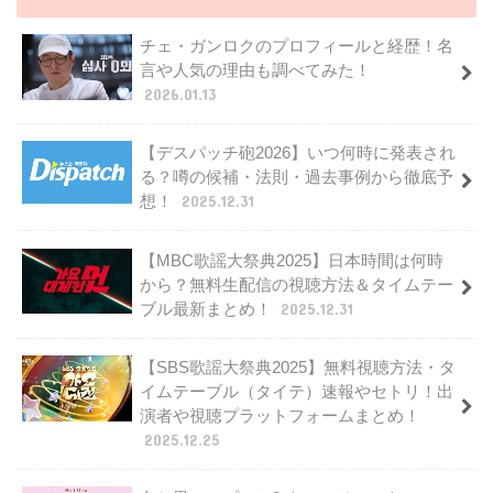
チェ・ガンロクのプロフィールと経歴！名
言や人気の理由も調べてみた！
2026.01.13
【デスパッチ砲2026】いつ何時に発表され
る？噂の候補・法則・過去事例から徹底予
想！
2025.12.31
【MBC歌謡大祭典2025】日本時間は何時
から？無料生配信の視聴方法＆タイムテー
ブル最新まとめ！
2025.12.31
【SBS歌謡大祭典2025】無料視聴方法・タ
イムテーブル（タイテ）速報やセトリ！出
演者や視聴プラットフォームまとめ！
2025.12.25