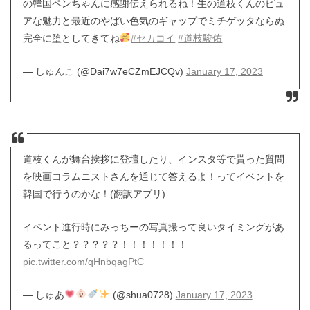
の韓国ペンちゃんに感謝伝えられるね！生の道枝くんのピュ
アな魅力と最近のやばい色気のギャップでミチゲッタならぬ
完全に堕としてきてね
#セカコイ
#道枝駿佑
— しゅんこ (@Dai7w7eCZmEJCQv)
January 17, 2023
道枝くんが舞台挨拶に登壇したり、インスタ等で貰った質問
を映画コラムニストさんを通じて答えるよ！ってイベントを
韓国で行うのかな！(翻訳アプリ)
イベント進行時にみっちーの写真撮って良いタイミングがあ
るってこと？？？？？！！！！！！！
pic.twitter.com/qHnbqagPtC
— しゅあ
(@shua0728)
January 17, 2023