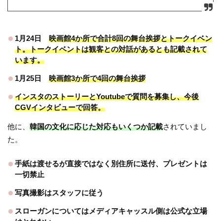
1月24日
映画館4か所で合計8回の舞台挨拶とトークイベン
ト。トークイベントは観客との対話があるとも記載されて
います。
1月25日
映画館3か所で4回の舞台挨拶
インスタのストーリーとYoutubeで質問を募集し、今後
CGVインタビューで回答。
他に、
韓国の文化に応じた対応もいくつか記載
されていまし
た。
手紙は渡せるが直接ではなく別住所に送付、プレゼントは
一切禁止
写真撮影はスタッフに従う
スローガンについてはメディアキャッスル側は公式な立場