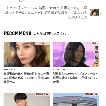
た！
【セブチ】バーノンの熱愛にHYBEが公示を出さない理
由3つ！テテ&ジェニと同じで黙認で公認カップルなの？
SEVENTEEN
RECOMMEND
こちらの記事も人気です。
CM
テレビ番組
2020.2.17
2020.11.17
島袋聖南の鼻が整形or注射なのか過
関根邦仁(OZナツキ)プロフィールや
去の画像と比較してみた！美容法は
経歴を調査！結婚して子供もいるの
韓国仕…
か調…
芸能情報-日本-
芸能情報-日本-