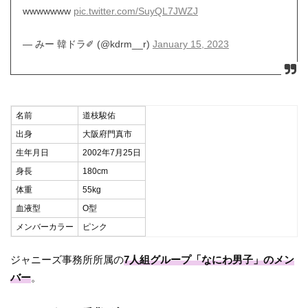
wwwwwww
pic.twitter.com/SuyQL7JWZJ
— みー 韓ドラ✐ (@kdrm__r)
January 15, 2023
名前
道枝駿佑
出身
大阪府門真市
生年月日
2002年7月25日
身長
180cm
体重
55kg
血液型
O型
メンバーカラー
ピンク
ジャニーズ事務所所属の
7人組グループ「なにわ男子」のメン
バー
。