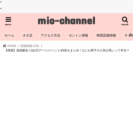
"
"
mio-channel
menu
search
ホーム
オタ活
アクセス方法
ヨントン情報
韓国芸能情報
サイ
HOME
芸能情報-日本-
【韓国】道枝駿佑 1泊2日デート(イベント)内容をまとめ！なにわ男子の人気が高いって本当？