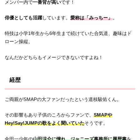
メンバー内で
一番背が高い
です！
俳優としても活躍
しています。
愛称は「みっちー」
。
特技は小学1年生から6年生まで続けていた合気道、趣味はド
ローン操縦。
なんだかどちらもイメージできないですよね！
経歴
ご両親がSMAPの大ファンだったという道枝駿佑くん。
その影響もあり子供のころからファンで、
SMAPや
Hey!Say!JUMPの歌をよく聞いていた
そうです。
金田一少年の
山田涼介に憧れ、ジャニーズ事務所に履歴書
を