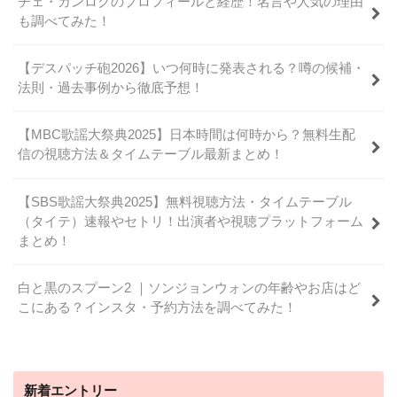
チェ・ガンロクのプロフィールと経歴！名言や人気の理由
も調べてみた！
【デスパッチ砲2026】いつ何時に発表される？噂の候補・
法則・過去事例から徹底予想！
【MBC歌謡大祭典2025】日本時間は何時から？無料生配
信の視聴方法＆タイムテーブル最新まとめ！
【SBS歌謡大祭典2025】無料視聴方法・タイムテーブル
（タイテ）速報やセトリ！出演者や視聴プラットフォーム
まとめ！
白と黒のスプーン2 ｜ソンジョンウォンの年齢やお店はど
こにある？インスタ・予約方法を調べてみた！
新着エントリー