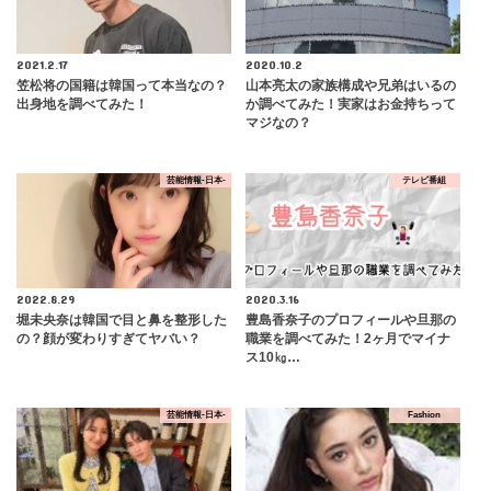
2021.2.17
2020.10.2
笠松将の国籍は韓国って本当なの？
山本亮太の家族構成や兄弟はいるの
出身地を調べてみた！
か調べてみた！実家はお金持ちって
マジなの？
芸能情報-日本-
テレビ番組
2022.8.29
2020.3.16
堀未央奈は韓国で目と鼻を整形した
豊島香奈子のプロフィールや旦那の
の？顔が変わりすぎてヤバい？
職業を調べてみた！2ヶ月でマイナ
ス10㎏…
芸能情報-日本-
Fashion