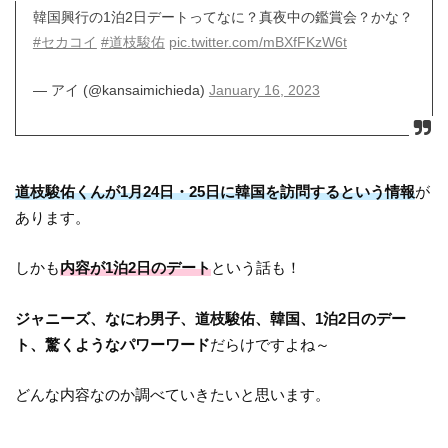
韓国興行の1泊2日デートってなに？真夜中の鑑賞会？かな？
#セカコイ
#道枝駿佑
pic.twitter.com/mBXfFKzW6t
— アイ (@kansaimichieda)
January 16, 2023
道枝駿佑くんが1月24日・25日に韓国を訪問するという情報
が
あります。
しかも
内容が1泊2日のデート
という話も！
ジャニーズ、なにわ男子、道枝駿佑、韓国、1泊2日のデー
ト、驚くようなパワーワード
だらけですよね～
どんな内容なのか調べていきたいと思います。