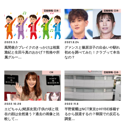
芸能情報-日本-
芸能情報-日本-
2020.5.5
2021.8.24
風間俊介ブレイクのきっかけは相葉
グァンスと篠原涼子の出会いや馴れ
雅紀と生田斗真のおかげ？性格や所
初めを調べてみた！クラブって本当
属グルー…
なの？
CM
芸能情報-日本-
2022.10.28
2022.11.8
エビちゃん(蛯原友里)子供の頃と現
平野紫耀はNCT東京かHYBE移籍す
在の顔は全然違う？過去の画像と比
るから脱退するの？韓国での反応も
較して…
調査…