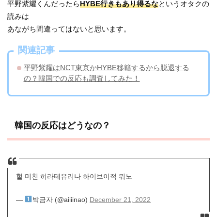
平野紫耀くんだったら
HYBE行きもあり得るな
というオタクの
読みは
あながち間違ってはないと思います。
関連記事
平野紫耀はNCT東京かHYBE移籍するから脱退する
の？韓国での反応も調査してみた！
韓国の反応はどうなの？
헐 미친 히라테유리나 하이브이적 뭐노
—
박금자 (@aiiiinao)
December 21, 2022