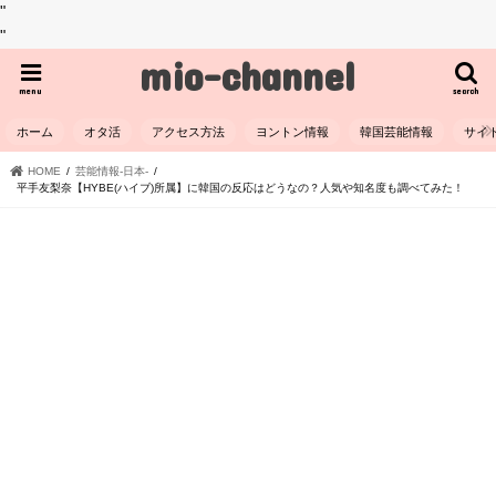
"
"
mio-channel
menu
search
ホーム
オタ活
アクセス方法
ヨントン情報
韓国芸能情報
サイ
HOME
芸能情報-日本-
平手友梨奈【HYBE(ハイブ)所属】に韓国の反応はどうなの？人気や知名度も調べてみた！