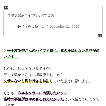
平手友梨奈ハイブ行くのすご笑
— ˗ˏˋ NA ˎˊ˗ (@hello_na__)
December 21, 2022
と
平手友梨奈さんのハイブ所属に、驚きを隠せない意見が多
いです。
しかし、個人的な意見ですが
平手友梨奈さんは、欅坂脱退してから
女優→ないし海外行きを検討
していたように思います。
しかも、
六本木クラスに出演したい
から
当時の事務所はやめざるおえなかった
という話まで出てきて
います。