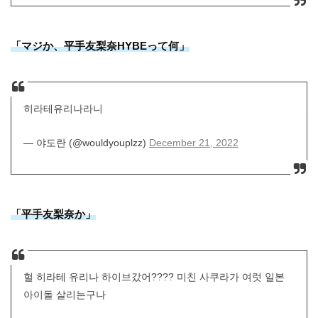
「マジか、平手友梨奈HYBEって何」
히라테유리나라니
— 야도란 (@wouldyouplzz)
December 21, 2022
「平手友梨奈か」
헐 히라테 유리나 하이브갔어???? 미친 사쿠라가 여럿 일본
아이돌 살리는구나