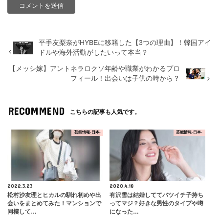
平手友梨奈がHYBEに移籍した【3つの理由】！韓国アイ
ドルや海外活動がしたいって本当？
【メッシ嫁】アントネラロクソ年齢や職業がわかるプロ
フィール！出会いは子供の時から？
RECOMMEND
こちらの記事も人気です。
芸能情報-日本-
芸能情報-日本-
2022.3.23
2020.4.18
松村沙友理とヒカルの馴れ初めや出
有沢雪は結婚しててバツイチ子持ち
会いをまとめてみた！マンションで
ってマジ？好きな男性のタイプや噂
同棲して…
になった…