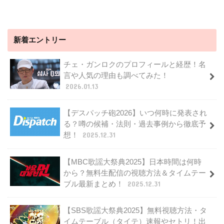
新着エントリー
チェ・ガンロクのプロフィールと経歴！名
言や人気の理由も調べてみた！
2026.01.13
【デスパッチ砲2026】いつ何時に発表され
る？噂の候補・法則・過去事例から徹底予
想！
2025.12.31
【MBC歌謡大祭典2025】日本時間は何時
から？無料生配信の視聴方法＆タイムテー
ブル最新まとめ！
2025.12.31
【SBS歌謡大祭典2025】無料視聴方法・タ
イムテーブル（タイテ）速報やセトリ！出