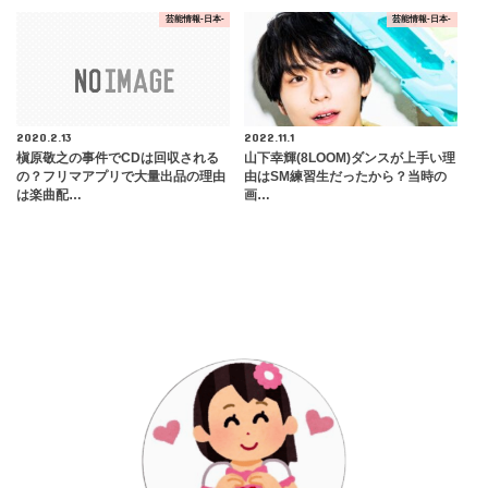
芸能情報-日本-
芸能情報-日本-
2020.2.13
2022.11.1
槇原敬之の事件でCDは回収される
山下幸輝(8LOOM)ダンスが上手い理
の？フリマアプリで大量出品の理由
由はSM練習生だったから？当時の
は楽曲配…
画…