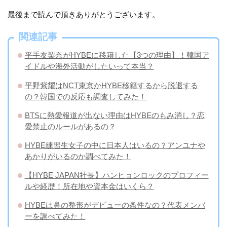
最後まで読んで頂きありがとうございます。
関連記事
平手友梨奈がHYBEに移籍した【3つの理由】！韓国ア
イドルや海外活動がしたいって本当？
平野紫耀はNCT東京かHYBE移籍するから脱退する
の？韓国での反応も調査してみた！
BTSに熱愛報道が出ない理由はHYBEのもみ消し？恋
愛禁止のルールがあるの？
HYBE練習生女子の中に日本人はいるの？アンユナや
あかりがいるのか調べてみた！
【HYBE JAPAN社長】ハンヒョンロックのプロフィー
ルや経歴！所在地や資本金はいくら？
HYBEは鼻の整形がデビューの条件なの？代表メンバ
ーを調べてみた！