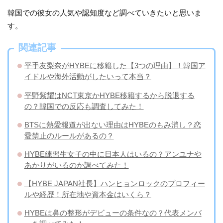
韓国での彼女の人気や認知度など調べていきたいと思いま
す。
関連記事
平手友梨奈がHYBEに移籍した【3つの理由】！韓国ア
イドルや海外活動がしたいって本当？
平野紫耀はNCT東京かHYBE移籍するから脱退する
の？韓国での反応も調査してみた！
BTSに熱愛報道が出ない理由はHYBEのもみ消し？恋
愛禁止のルールがあるの？
HYBE練習生女子の中に日本人はいるの？アンユナや
あかりがいるのか調べてみた！
【HYBE JAPAN社長】ハンヒョンロックのプロフィー
ルや経歴！所在地や資本金はいくら？
HYBEは鼻の整形がデビューの条件なの？代表メンバ