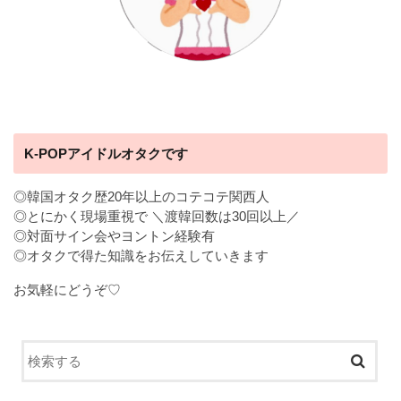
K-POPアイドルオタクです
◎韓国オタク歴20年以上のコテコテ関西人
◎とにかく現場重視で ＼渡韓回数は30回以上／
◎対面サイン会やヨントン経験有
◎オタクで得た知識をお伝えしていきます
お気軽にどうぞ♡