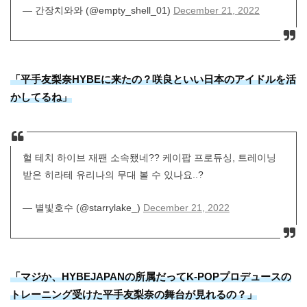
— 간장치와와 (@empty_shell_01)
December 21, 2022
「平手友梨奈HYBEに来たの？咲良といい日本のアイドルを活
かしてるね」
헐 테치 하이브 재팬 소속됐네?? 케이팝 프로듀싱, 트레이닝
받은 히라테 유리나의 무대 볼 수 있나요..?
— 별빛호수 (@starrylake_)
December 21, 2022
「マジか、HYBEJAPANの所属だってK-POPプロデュースの
トレーニング受けた平手友梨奈の舞台が見れるの？」